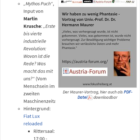
„Mythos Puch“
,
Input von
Martin
Krusche
:
„Erste
bis vierte
industrielle
Revolution:
Wovon ist die
Rede? Was
macht das mit
uns?“
(Vom
Menschsein im
Der Maurer-Vortrag, hier auch als
PDF-
zweiten
Datei
downloadbar
Maschinenzeitalter)
Hintergrund:
Fiat Lux
reloaded
Rittersaal:
17:00 -