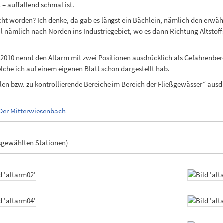
 – auffallend schmal ist.
acht worden? Ich denke, da gab es längst ein Bächlein, nämlich den erwä
 nämlich nach Norden ins Industriegebiet, wo es dann Richtung Altstoff
2010 nennt den Altarm mit zwei Positionen ausdrücklich als Gefahrenber
che ich auf einem eigenen Blatt schon dargestellt hab.
ellen bzw. zu kontrollierende Bereiche im Bereich der Fließgewässer“ au
 Der Mitterwiesenbach
sgewählten Stationen)