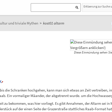
Erklaerung zur Suche 
ultur und triviale Mythen
>
kost01 altarm
Diese Einmündung sehen Sie 
K
is die Schranken hochgehen, kann man sich etwas an Zeit vertreiben, 
Raab. Ein vormaliger Mäander, der abgetrennt wurde. um die Hochwasserge
eit zu bekommen, was hier vorliegt. Es gibt Annahmen, der Altarm sei i
rstück auf der einen Seite der Grazerstraße stattliches Raab-Format hat,