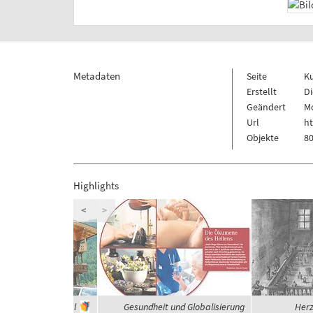
Metadaten
Seite
K
Erstellt
Di
Geändert
Mo
Url
h
Objekte
80
Highlights
<
>
häuser im Zillertal
Gesundheit und Globalisierung
Herz