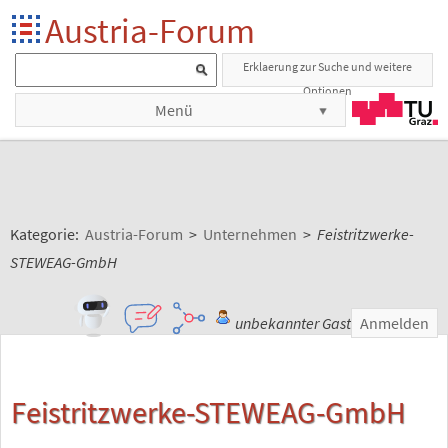
Austria-Forum
Erklaerung zur Suche und weitere
Optionen
Menü
Kategorie:
Austria-Forum
>
Unternehmen
>
Feistritzwerke-
STEWEAG-GmbH
unbekannter Gast
Anmelden
Feistritzwerke-STEWEAG-GmbH