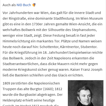
Auch als
NID Buch
Vor Jahrhunderten war Wien, das galt für die Innere Stadt und
der Ringstraße, eine dominante Stadtfestung. Im Wien Museum
gibt es eine in den 1730er Jahren gemalte Wien-Ansicht, die ein
wehrhaftes Bollwerk mit der Silhouette des Stephansdoms,
weniger eine Stadt, zeigt. Diese Festung besaß in fast jeder
Himmelsrichtung ein markantes Tor. Plätze und Namen weisen
heute noch darauf hin: Schottentor, Kärntnertor, Stubentor.
Für die Kriegsführung im 18. Jahrhundert beispielweise reichte
das Bollwerk. Jedoch in der Zeit Napoleons erkannten die
Stadtverantwortlichen, dass dicke Mauern nicht mehr gegen
moderne Kriegskunst sicher genug waren. Kaiser Franz Joseph
ließ die Basteien schleifen und das Glacis errichten.
1809 zerstörten die Napoleonischen
Truppen das alte Burgtor (1660); 1812
wurde die Burgbastei abgetragen. Der
Heldenplatz erhielt seine heutige
Gestalt. Im Herbst 1813 geschah die