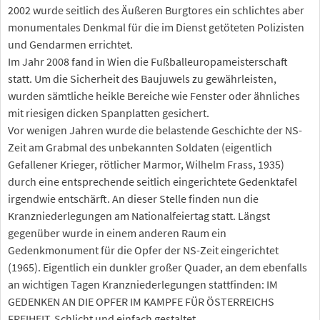
2002 wurde seitlich des Äußeren Burgtores ein schlichtes aber
monumentales Denkmal für die im Dienst getöteten Polizisten
und Gendarmen errichtet.
Im Jahr 2008 fand in Wien die Fußballeuropameisterschaft
statt. Um die Sicherheit des Baujuwels zu gewährleisten,
wurden sämtliche heikle Bereiche wie Fenster oder ähnliches
mit riesigen dicken Spanplatten gesichert.
Vor wenigen Jahren wurde die belastende Geschichte der NS-
Zeit am Grabmal des unbekannten Soldaten (eigentlich
Gefallener Krieger, rötlicher Marmor, Wilhelm Frass, 1935)
durch eine entsprechende seitlich eingerichtete Gedenktafel
irgendwie entschärft. An dieser Stelle finden nun die
Kranzniederlegungen am Nationalfeiertag statt. Längst
gegenüber wurde in einem anderen Raum ein
Gedenkmonument für die Opfer der NS-Zeit eingerichtet
(1965). Eigentlich ein dunkler großer Quader, an dem ebenfalls
an wichtigen Tagen Kranzniederlegungen stattfinden: IM
GEDENKEN AN DIE OPFER IM KAMPFE FÜR ÖSTERREICHS
FREIHEIT. Schlicht und einfach gestaltet.