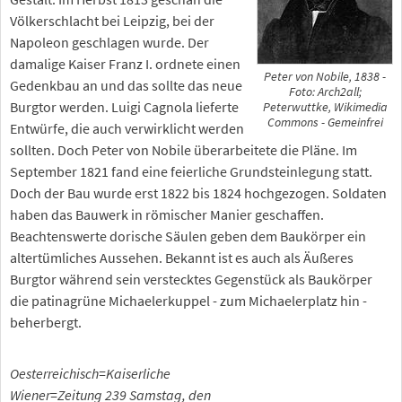
Völkerschlacht bei Leipzig, bei der
Napoleon geschlagen wurde. Der
damalige Kaiser Franz I. ordnete einen
Peter von Nobile, 1838 -
Gedenkbau an und das sollte das neue
Foto: Arch2all;
Burgtor werden. Luigi Cagnola lieferte
Peterwuttke, Wikimedia
Commons - Gemeinfrei
Entwürfe, die auch verwirklicht werden
sollten. Doch Peter von Nobile überarbeitete die Pläne. Im
September 1821 fand eine feierliche Grundsteinlegung statt.
Doch der Bau wurde erst 1822 bis 1824 hochgezogen. Soldaten
haben das Bauwerk in römischer Manier geschaffen.
Beachtenswerte dorische Säulen geben dem Baukörper ein
altertümliches Aussehen. Bekannt ist es auch als Äußeres
Burgtor während sein verstecktes Gegenstück als Baukörper
die patinagrüne Michaelerkuppel - zum Michaelerplatz hin -
beherbergt.
Oesterreichisch=Kaiserliche
Wiener=Zeitung 239 Samstag, den