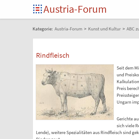
Austria-Forum
Kategorie:
Austria-Forum
>
Kunst und Kultur
>
ABC zu
Rindfleisch
Seit dem Mi
und Preisko
Kalkulatio
Preis berec
Preissteige
Ungarn impo
Gerichte au
sich viele 
Lende), weitere Spezialitäten aus Rindfleisch sind g