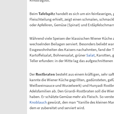
Rindsragout.
Beim
Tafelspitz
handelt es sich um ein feinfaseriges
Fleischteilung erhielt, zeigt einen schmalen, schmac
oder Apfelkren, Gemüse (Spinat) und Erdäpfelschmarrn 
Während viele Speisen der klassischen Wiener Küche a
wechselnden Beilagen serviert. Besonders beliebt war 
Essgewohnheiten des Kaisers nachahmten, fand der Taf
Kartoffelsalat, Bohnensalat, grüner
Salat
, Karotten, 
Teller erfunden: in der Mitte lag das aufgeschnittene
Der
Rostbraten
besteht aus einem kräftigen, sehr sa
kannte die Wiener Küche gegrillten, gedünsteten, gef
Weißweinsauce und Wurzelwerk) und Hunyadi Rostbrate
Adelsfamilien ab. Den Girardi-Rostbraten soll die Wie
haben. Er schätzte Gemüse mehr als Fleisch. So verste
Knoblauch
gewürzt, den man "Vanille des kleinen Man
dem er zubereitet und serviert wird.