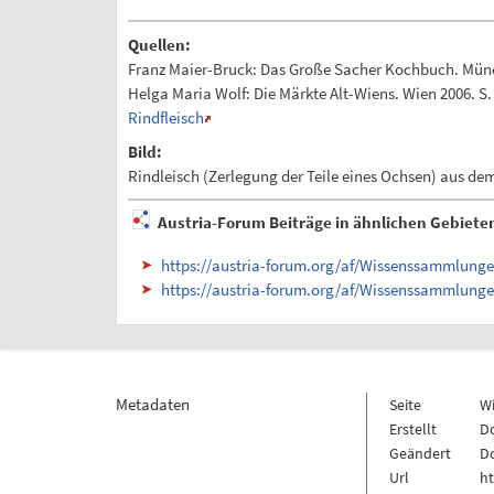
Quellen:
Franz Maier-Bruck: Das Große Sacher Kochbuch. Münch
Helga Maria Wolf: Die Märkte Alt-Wiens. Wien 2006. S. 
Rindfleisch
Bild:
Rindleisch (Zerlegung der Teile eines Ochsen) aus de
Austria-Forum Beiträge in ähnlichen Gebiete
https://austria-forum.org/af/Wissenssammlung
https://austria-forum.org/af/Wissenssammlun
Metadaten
Seite
W
Erstellt
Do
Geändert
Do
Url
h