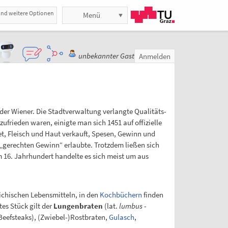
und weitere Optionen
Menü
unbekannter Gast
Anmelden
der Wiener. Die Stadtverwaltung verlangte Qualitäts-
zufrieden waren, einigte man sich 1451 auf offizielle
t, Fleisch und Haut verkauft, Spesen, Gewinn und
en „gerechten Gewinn“ erlaubte. Trotzdem ließen sich
16. Jahrhundert handelte es sich meist um aus
eichischen Lebensmitteln, in den
Kochbüchern
finden
es Stück gilt der
Lungenbraten
(lat.
lumbus
-
Beefsteaks), (Zwiebel-)Rostbraten,
Gulasch
,