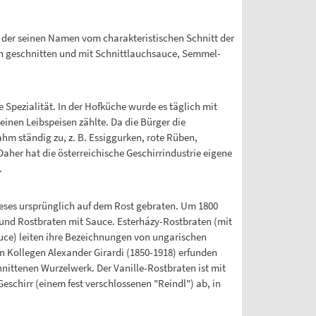
, der seinen Namen vom charakteristischen Schnitt der
ben geschnitten und mit Schnittlauchsauce, Semmel-
Spezialität. In der Hofküche wurde es täglich mit
einen Leibspeisen zählte. Da die Bürger die
hm ständig zu, z. B. Essiggurken, rote Rüben,
 Daher hat die österreichische Geschirrindustrie eigene
.
ieses ursprünglich auf dem Rost gebraten. Um 1800
 und Rostbraten mit Sauce. Esterházy-Rostbraten (mit
uce) leiten ihre Bezeichnungen von ungarischen
en Kollegen Alexander Girardi (1850-1918) erfunden
hnittenen Wurzelwerk. Der Vanille-Rostbraten ist mit
schirr (einem fest verschlossenen "Reindl") ab, in