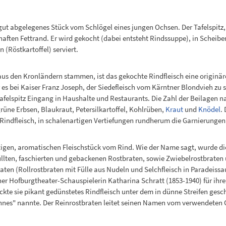
, gut abgelegenes Stück vom Schlögel eines jungen Ochsen. Der Tafelspitz
khaften Fettrand. Er wird gekocht (dabei entsteht Rindssuppe), in Schei
(Röstkartoffel) serviert.
us den Kronländern stammen, ist das gekochte Rindfleisch eine originäre 
es bei Kaiser Franz Joseph, der Siedefleisch vom Kärntner Blondvieh zu s
elspitz Eingang in Haushalte und Restaurants. Die Zahl der Beilagen na
grüne Erbsen, Blaukraut, Petersilkartoffel, Kohlrüben,
Kraut
und
Knödel
.
n Rindfleisch, in schalenartigen Vertiefungen rundherum die Garnierungen
ftigen, aromatischen Fleischstück vom Rind. Wie der Name sagt, wurde d
üllten, faschierten und gebackenen Rostbraten, sowie Zwiebelrostbraten
n (Rollrostbraten mit Fülle aus Nudeln und Selchfleisch in Paradeissa
ner Hofburgtheater-Schauspielerin Katharina Schratt (1853-1940) für ihr
ckte sie pikant gedünstetes Rindfleisch unter dem in dünne Streifen gesc
nes" nannte. Der Reinrostbraten leitet seinen Namen vom verwendeten Ge