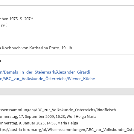
en 1975. S. 207 f.
79 f.
m Kochbuch von Katharina Prato, 19. Jh.
n
en/Damals_in_der_Steiermark/Alexander_Girardi
gen/ABC_zur_Volkskunde_Österreichs/Wiener_Küche
issenssammlungen/ABC_zur_Volkskunde_Österreichs/Rindfleisch
nnerstag, 17. September 2009, 16:23,
Wolf Helga Maria
nnerstag, 9. Januar 2025, 14:53,
Maria Helga
ttps://austria-forum.org/af/Wissenssammlungen/ABC_zur_Volkskunde_Öster