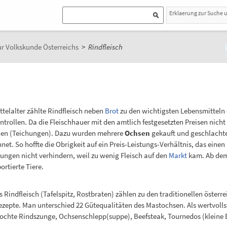
Erklaerung zur Suche 
r Volkskunde Österreichs
>
Rindfleisch
ttelalter zählte Rindfleisch neben
Brot
zu den wichtigsten Lebensmitteln 
ntrollen. Da die Fleischhauer mit den amtlich festgesetzten Preisen nicht 
nen (Teichungen). Dazu wurden mehrere
Ochsen
gekauft und geschlachte
hnet. So hoffte die Obrigkeit auf ein Preis-Leistungs-Verhältnis, das ein
rungen nicht verhindern, weil zu wenig Fleisch auf den
Markt
kam. Ab dem 
rtierte Tiere.
s Rindfleisch (Tafelspitz, Rostbraten) zählen zu den traditionellen österr
Rezepte. Man unterschied 22 Gütequalitäten des Mastochsen. Als wertvollst
ekochte Rindszunge, Ochsenschlepp(suppe), Beefsteak, Tournedos (kleine 