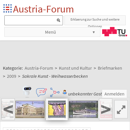
Austria-Forum
Erklaerung zur Suche und weitere
Optionen
Menü
Kategorie:
Austria-Forum
>
Kunst und Kultur
>
Briefmarken
>
2009
>
Sakrale Kunst - Weihwasserbecken
unbekannter Gast
Anmelden
<
>