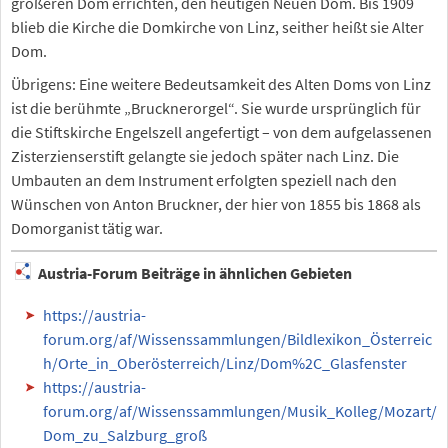
größeren Dom errichten, den heutigen Neuen Dom. Bis 1909
blieb die Kirche die Domkirche von Linz, seither heißt sie Alter
Dom.
Übrigens: Eine weitere Bedeutsamkeit des Alten Doms von Linz
ist die berühmte „Brucknerorgel“. Sie wurde ursprünglich für
die Stiftskirche Engelszell angefertigt – von dem aufgelassenen
Zisterzienserstift gelangte sie jedoch später nach Linz. Die
Umbauten an dem Instrument erfolgten speziell nach den
Wünschen von Anton Bruckner, der hier von 1855 bis 1868 als
Domorganist tätig war.
Austria-Forum Beiträge in ähnlichen Gebieten
https://austria-
forum.org/af/Wissenssammlungen/Bildlexikon_Österreic
h/Orte_in_Oberösterreich/Linz/Dom%2C_Glasfenster
https://austria-
forum.org/af/Wissenssammlungen/Musik_Kolleg/Mozart/
Dom_zu_Salzburg_groß