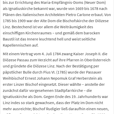
bis zur Errichtung des Maria-Empfängnis-Doms (Neuer Dom)
als Ignatiuskirche bekannt war, wurde von 1669 bis 1678 nach
Plänen des italienischen Architekten Pietro Carlone erbaut. Von
1785 bis 1909 war der Alte Dom die Bischofskirche der Diözese
Linz. Bestechend ist vor allem die Weiträumigkeit des
einschiffigen Kirchenraumes – und gemäß dem barocken
Baustil ist das Innere leuchtend hell und weist seitliche
Kapellennischen auf.
Mit einem Vertrag vom 4. Juli 1784 zwang Kaiser Joseph II. die
Diözese Passau zum Verzicht auf ihre Pfarren in Oberösterreich
und gründete die Diözese Linz. Nach der Bestätigung per
päpstlicher Bulle durch Pius VI. (1785) wurde der Passauer
Weihbischof Ernest Johann Nepomuk Graf Herberstein als
erster Linzer Bischof eingesetzt. Dieser wählte – anstelle der
zunächst dafür vorgesehenen Stadtpfarrkirche – die
Ignatiuskirche als Dom. Gegen Ende des 19. Jahrhunderts war
Linz indes so stark gewachsen, dass der Platz im Dom nicht
mehr ausreichte; Bischof Rudigier ließ daraufhin einen neuen,