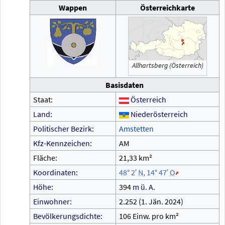
Wappen
Österreichkarte
Allhartsberg (Österreich)
Basisdaten
Staat:
Österreich
Land
:
Niederösterreich
Politischer Bezirk
:
Amstetten
Kfz-Kennzeichen
:
AM
Fläche:
21,33
km²
Koordinaten
:
48°
2′
N
,
14°
47′
O
Höhe
:
394
m
ü.
A.
Einwohner
:
2.252 (1.
Jän. 2024)
Bevölkerungsdichte
:
106 Einw. pro km²