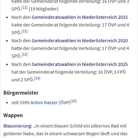
hatte der Gemeinderat folgende Verteilung: 16 ÖVP und 3
[
11
]
SPÖ.
(19 Mitglieder)
Nach den
Gemeinderatswahlen in Niederösterreich 2015
hatte der Gemeinderat folgende Verteilung: 17 ÖVP und 4
[
12
]
SPÖ.
Nach den
Gemeinderatswahlen in Niederösterreich 2020
hatte der Gemeinderat folgende Verteilung: 17 ÖVP und 4
[
13
]
SPÖ.
Nach den
Gemeinderatswahlen in Niederösterreich 2025
hat der Gemeinderat folgende Verteilung: 16 ÖVP, 3 FPÖ
[
14
]
und 2 SPÖ.
Bürgermeister
[
15
]
seit 1995
Anton Kasser
(ÖVP)
Wappen
Blasonierung
: „In einem blauen Schild ein silbernes Rad mit
goldener Nabe, das in einem schwarzen Bogen läuft und das