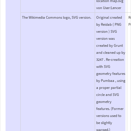
location map.svg
von User:Lencer
The Wikimedia Commons logo, SVG version.
Original created
R
by Reidab ( PNG
P
version ) SVG
version was
created by Grunt
and cleaned up by
3247 . Re-creation
with SVG
geometry features
by Pumbaa , using
a proper partial
circle and SVG
geometry
features. (Former
versions used to
be slightly
warped.)