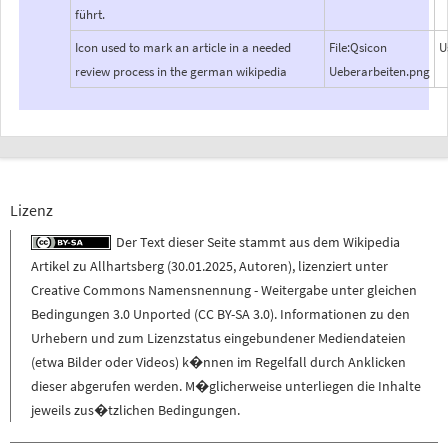
führt.
Icon used to mark an article in a needed
File:Qsicon
U
review process in the german wikipedia
Ueberarbeiten.png
Lizenz
Der Text dieser Seite stammt aus dem
Wikipedia
Artikel zu
Allhartsberg
(
30.01.2025
,
Autoren
), lizenziert unter
Creative Commons Namensnennung - Weitergabe unter gleichen
Bedingungen 3.0 Unported (CC BY-SA 3.0)
. Informationen zu den
Urhebern und zum Lizenzstatus eingebundener Mediendateien
(etwa Bilder oder Videos) k�nnen im Regelfall durch Anklicken
dieser abgerufen werden. M�glicherweise unterliegen die Inhalte
jeweils zus�tzlichen Bedingungen.