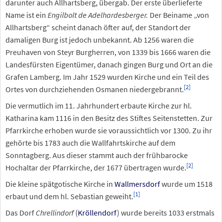
darunter auch Allhartsberg, übergab. Der erste überlieferte
Name ist ein
Engilbolt de Adelhardesberger.
Der Beiname „von
Allhartsberg“ scheint danach öfter auf, der Standort der
damaligen Burg ist jedoch unbekannt. Ab 1256 waren die
Preuhaven von Steyr Burgherren, von 1339 bis 1666 waren die
Landesfürsten Eigentümer, danach gingen Burg und Ort an die
Grafen Lamberg. Im Jahr 1529 wurden Kirche und ein Teil des
[
2
]
Ortes von durchziehenden Osmanen niedergebrannt.
Die vermutlich im 11. Jahrhundert erbaute Kirche zur hl.
Katharina kam 1116 in den Besitz des Stiftes Seitenstetten. Zur
Pfarrkirche erhoben wurde sie voraussichtlich vor 1300. Zu ihr
gehörte bis 1783 auch die Wallfahrtskirche auf dem
Sonntagberg. Aus dieser stammt auch der frühbarocke
[
2
]
Hochaltar der Pfarrkirche, der 1677 übertragen wurde.
Die kleine spätgotische Kirche in
Wallmersdorf
wurde um 1518
[
1
]
erbaut und dem hl.
Sebastian geweiht.
Das Dorf
Chrellindorf
(
Kröllendorf
) wurde bereits 1033 erstmals