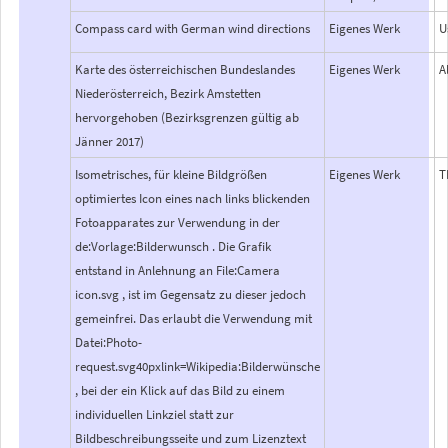
Compass card with German wind directions
Eigenes Werk
U
Karte des österreichischen Bundeslandes
Eigenes Werk
A
Niederösterreich, Bezirk Amstetten
hervorgehoben (Bezirksgrenzen gültig ab
Jänner 2017)
Isometrisches, für kleine Bildgrößen
Eigenes Werk
T
optimiertes Icon eines nach links blickenden
Fotoapparates zur Verwendung in der
de:Vorlage:Bilderwunsch . Die Grafik
entstand in Anlehnung an File:Camera
icon.svg , ist im Gegensatz zu dieser jedoch
gemeinfrei. Das erlaubt die Verwendung mit
Datei:Photo-
request.svg40pxlink=Wikipedia:Bilderwünsche
, bei der ein Klick auf das Bild zu einem
individuellen Linkziel statt zur
Bildbeschreibungsseite und zum Lizenztext