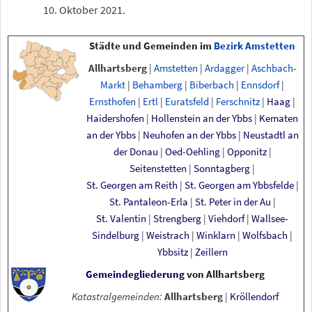
10.
Oktober 2021
.
Städte und Gemeinden im
Bezirk Amstetten
Allhartsberg
|
Amstetten
|
Ardagger
|
Aschbach-
Markt
|
Behamberg
|
Biberbach
|
Ennsdorf
|
Ernsthofen
|
Ertl
|
Euratsfeld
|
Ferschnitz
|
Haag
|
Haidershofen
|
Hollenstein an der Ybbs
|
Kematen
an der Ybbs
|
Neuhofen an der Ybbs
|
Neustadtl an
der Donau
|
Oed-Oehling
|
Opponitz
|
Seitenstetten
|
Sonntagberg
|
St. Georgen am Reith
|
St. Georgen am Ybbsfelde
|
St. Pantaleon-Erla
|
St. Peter in der Au
|
St.
Valentin
|
Strengberg
|
Viehdorf
|
Wallsee-
Sindelburg
|
Weistrach
|
Winklarn
|
Wolfsbach
|
Ybbsitz
|
Zeillern
Gemeindegliederung
von
Allhartsberg
Katastralgemeinden:
Allhartsberg
|
Kröllendorf