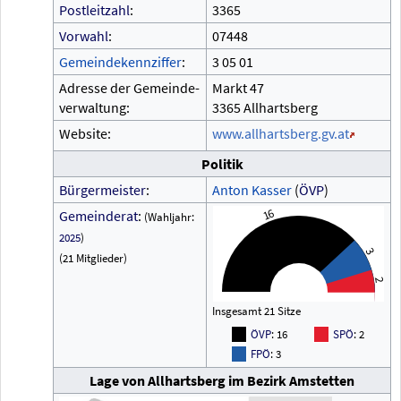
Postleitzahl
:
3365
Vorwahl
:
07448
Gemeindekennziffer
:
3
05
01
Adresse der Gemeinde-
Markt 47
verwaltung:
3365 Allhartsberg
Website:
www.allhartsberg.gv.at
Politik
Bürgermeister
:
Anton Kasser
(
ÖVP
)
16
Gemeinderat
:
(Wahljahr:
2025
)
3
(21 Mitglieder)
2
Insgesamt 21 Sitze
ÖVP
: 16
SPÖ
: 2
FPÖ
: 3
Lage von Allhartsberg im Bezirk Amstetten