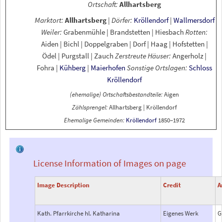
Ortschaft:
Allhartsberg
Marktort:
Allhartsberg
|
Dörfer:
Kröllendorf
|
Wallmersdorf
Weiler:
Grabenmühle
|
Brandstetten
|
Hiesbach
Rotten:
Aiden
|
Bichl
|
Doppelgraben
|
Dorf
|
Haag
|
Hofstetten
|
Ödel
|
Purgstall
|
Zauch
Zerstreute Häuser:
Angerholz
|
Fohra
|
Kühberg
|
Maierhofen
Sonstige Ortslagen:
Schloss
Kröllendorf
(ehemalige) Ortschaftsbestandteile:
Aigen
Zählsprengel:
Allhartsberg
|
Kröllendorf
Ehemalige Gemeinden:
Kröllendorf
1850–1972
License Information of Images on page
Image Description
Credit
A
Kath. Pfarrkirche hl. Katharina
Eigenes Werk
G