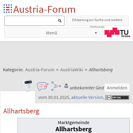
Austria-Forum
Erklaerung zur Suche und weitere
Optionen
Menü
Kategorie:
Austria-Forum
>
AustriaWiki
>
Allhartsberg
unbekannter Gast
Anmelden
vom 30.01.2025
,
aktuelle Version
,
Allhartsberg
Marktgemeinde
Allhartsberg