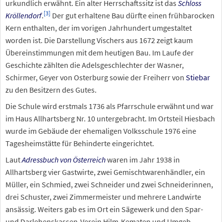
urkundlich erwähnt. Ein alter Herrschaftssitz ist das
Schloss
[
3
]
Kröllendorf
.
Der gut erhaltene Bau dürfte einen frühbarocken
Kern enthalten, der im vorigen Jahrhundert umgestaltet
worden ist. Die Darstellung Vischers aus 1672 zeigt kaum
Übereinstimmungen mit dem heutigen Bau. Im Laufe der
Geschichte zählten die Adelsgeschlechter der Wasner,
Schirmer, Geyer von Osterburg sowie der Freiherr von
Stiebar
zu den Besitzern des Gutes.
Die Schule wird erstmals 1736 als Pfarrschule erwähnt und war
im Haus Allhartsberg Nr.
10 untergebracht. Im Ortsteil Hiesbach
wurde im Gebäude der ehemaligen Volksschule 1976 eine
Tagesheimstätte für Behinderte eingerichtet.
Laut
Adressbuch von Österreich
waren im Jahr 1938 in
Allhartsberg vier Gastwirte, zwei Gemischtwarenhändler, ein
Müller, ein Schmied, zwei Schneider und zwei Schneiderinnen,
drei Schuster, zwei Zimmermeister und mehrere Landwirte
ansässig. Weiters gab es im Ort ein Sägewerk und den Spar-
und Darlehenskassen-Verein Hilm-Kematen und Umgeb.