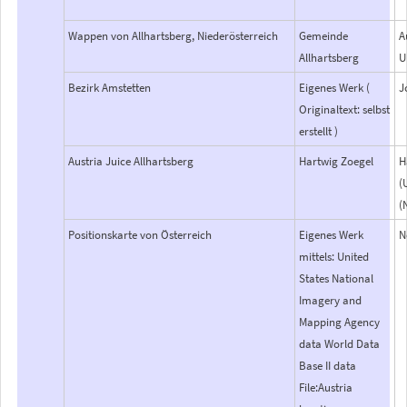
Wappen von Allhartsberg, Niederösterreich
Gemeinde
A
Allhartsberg
U
Bezirk Amstetten
Eigenes Werk (
J
Originaltext: selbst
erstellt )
Austria Juice Allhartsberg
Hartwig Zoegel
H
(
(
Positionskarte von Österreich
Eigenes Werk
N
mittels: United
States National
Imagery and
Mapping Agency
data World Data
Base II data
File:Austria