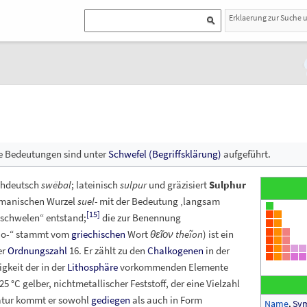
Erklaerung zur Suche 
ere Bedeutungen sind unter
Schwefel (Begriffsklärung)
aufgeführt.
chdeutsch
swëbal
; lateinisch
sulpur
und gräzisiert
Sulphur
rmanischen Wurzel
suel-
mit der Bedeutung ‚langsam
[
15
]
schwelen“ entstand;
die zur Benennung
hio-“ stammt vom
griechischen
Wort
θεῖον theĩon
) ist ein
er
Ordnungszahl
16. Er zählt zu den
Chalkogenen
in der
igkeit der in der
Lithosphäre
vorkommenden Elemente
 25
°C gelber, nichtmetallischer Feststoff, der eine Vielzahl
Natur kommt er sowohl
gediegen
als auch in Form
Name
,
Sy