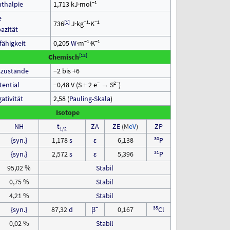
−1
thalpie
1,713 kJ·mol
e
[
1
]
−1
−1
736
J·kg
·K
azität
−1
−1
fähigkeit
0,205
W
·m
·K
[
12
]
Chemisch
szustände
−2 bis +6
−
2−
ential
−0,48 V (S + 2
e
→ S
)
ativität
2,58 (
Pauling-Skala
)
Isotope
NH
t
ZA
ZE
(M
eV
)
ZP
1/2
30
{syn.}
1,178
s
ε
6,138
P
31
{syn.}
2,572
s
ε
5,396
P
95,02
%
Stabil
0,75
%
Stabil
4,21
%
Stabil
−
35
{syn.}
87,32
d
β
0,167
Cl
0,02
%
Stabil