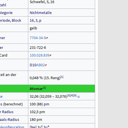
Schwefel, S, 16
zahl
tegorie
Nichtmetalle
eriode
,
Block
16
,
3
,
p
gelb
7704-34-9
mer
er
231-722-6
oCard
100.028.839
D10
AB02
eil an der
[
1
]
0,048
% (15. Rang)
[
2
]
Atomar
[
3
]
[
4
]
[
5
]
se
32,06 (32,059 – 32,076)
u
us
(berechnet)
100 (88)
pm
r Radius
102,5 pm
aals-Radius
180 pm
2
4
nkonfiguration
[
Ne
]
3
s
3
p