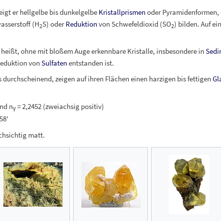
eigt er hellgelbe bis dunkelgelbe
Kristallprismen
oder Pyramidenformen, d
sserstoff (H
S) oder
Reduktion
von Schwefeldioxid (SO
) bilden. Auf ei
2
2
 heißt, ohne mit bloßem Auge erkennbare Kristalle, insbesondere in
Sedi
Reduktion von
Sulfaten
entstanden ist.
s durchscheinend, zeigen auf ihren Flächen einen harzigen bis fettigen
Gl
und n
= 2,2452 (zweiachsig positiv)
γ
58'
hsichtig matt.