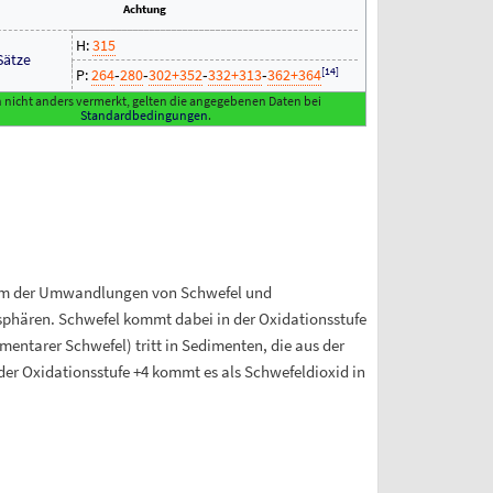
Achtung
H:
315
Sätze
[
14
]
P:
264
‐
280
‐
302+352
‐
332+313
‐
362+364
nicht anders vermerkt, gelten die angegebenen Daten bei
Standardbedingungen
.
em der Umwandlungen von Schwefel und
phären. Schwefel kommt dabei in der Oxidationsstufe
ementarer Schwefel) tritt in Sedimenten, die aus der
er Oxidationsstufe +4 kommt es als Schwefeldioxid in