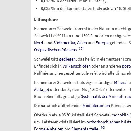
0,048
% in der Erdhülle an 15.
Stelle,
0,035
% in der kontinentalen Erdkruste an 16.
Stell
Lithosphäre
Elementarer Schwefel kommt in der Natur in mächtige
Schwefel bis 2011 an rund 1500 Fundorten nachgewie
Nord-
und
Südamerika
,
Asien
und
Europa
gefunden. S
[
37
]
Ostpazifischen Rückens
.
Schwefel tritt
gediegen
, das heißt in elementarer For
Er findet sich in
Vulkanschloten
oder an anderen
post
Raffinierung hergestellter Schwefel wird allerdings eb
Elementarer Schwefel ist als eigenständiges
Mineral
a
Auflage)
unter der System-Nr. „1.CC.05“ (Elemente – 
Raum ebenfalls geläufige
Systematik der Minerale n
Die natürlich auftretenden
Modifikationen
Klinoschwe
Oberhalb etwa 95
°C kristallisiert Schwefel
monoklin
(
um. Letzterer kristallisiert im
orthorhombischen Krist
[
40
]
Formeleinheiten
pro
Elementarzelle
.