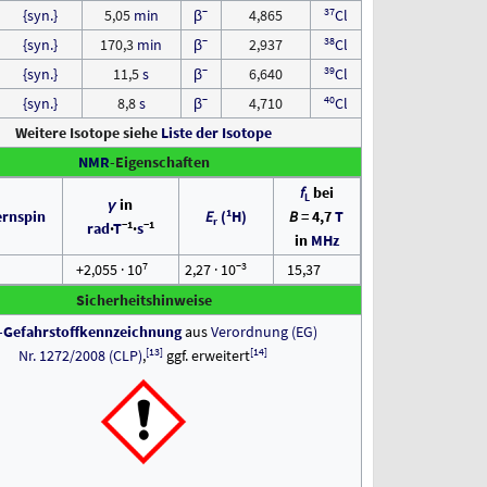
−
37
{syn.}
5,05
min
β
4,865
Cl
−
38
{syn.}
170,3
min
β
2,937
Cl
−
39
{syn.}
11,5
s
β
6,640
Cl
−
40
{syn.}
8,8
s
β
4,710
Cl
Weitere Isotope siehe
Liste der Isotope
NMR
-Eigenschaften
f
bei
L
γ
in
1
rnspin
E
(
H)
B
= 4,7
T
r
−1
−1
rad
·
T
·
s
in
MHz
7
−3
+2,055 · 10
2,27 · 10
15,37
Sicherheitshinweise
Gefahrstoffkennzeichnung
aus
Verordnung
(EG)
[
13
]
[
14
]
Nr.
1272/2008
(CLP)
,
ggf. erweitert