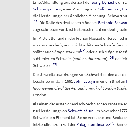
Eine Abhandlung aus der Zeit der
Song-Dynastie
um 10
Schwarzpulvers
, einer Mischung aus
Kaliumnitrat
,
Ho
die Herstellung einer ähnlichen Mischung. Schwarzpul
[
21
]
Die Rolle des deutschen Mönches
Berthold Schwa
zugeschrieben wird, ist historisch nicht eindeutig bele
Im Mittelalter und in der Frühen Neuzeit unterschied
vorkommenden), noch nicht erhitzten Schwefel (auch 
[
23
]
später auch
Sulphur vivum
oder auch
sulphur fossi
[
26
]
sublimierten Schwefel (
sulfur sublimatum
),
der fei
[
27
]
Schwefels.
Die Umweltauswirkungen von Schwefeloxiden aus der 
beschrieb im Jahr 1661
John Evelyn
in einem Brief an
Inconveniencie of the Aer and Smoak of London Dissi
London.
Als einen der ersten chemisch-technischen Prozesse e
zur Herstellung von
Schwefelsäure
. Im November 177
Schwefel ein Element ist. Seine Versuche und Beoba
[
28
]
letztendlich zum Fall der
Phlogistontheorie
.
Denno