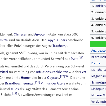
1.
Ionisie
2. Ionisie
3. Ionisie
4. Ionisie
5. Ionisie
 Element.
Chinesen
und
Ägypter
nutzten um etwa 5000
6. Ionisie
mittel
und zur Desinfektion. Der
Papyrus Ebers
beschreibt
teriellen Entzündungen des Auges (
Trachom
).
Aggregatz
els, genannt
Shiliuhuang
, war in China seit dem sechsten
Kristallst
[
16
]
ritten vorchristlichen Jahrhundert Schwefel aus
Pyrit
.
Dichte
als Arzneimittel und das durch Verbrennung von Schwefel
Mohshärt
mittel
zur Verhütung von
Infektionskrankheiten
wie der
Pest
Magnetis
[
17
]
[
18
]
Chr. erwähnte
Homer
dies in der
Odyssee
.
Die antike
Schmelzp
[
16
]
der
Brandbeschleuniger
.
Plinius der Ältere
erwähnte um
ie Insel
Milos
als Lagerstätte des Elements sowie seine
Siedepunk
[
19
]
 Bleiche.
Als weitere Anwendungen erwähnt er
Molares 
Verdampfu