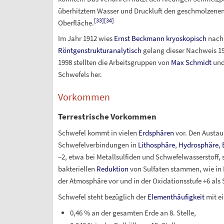
überhitztem Wasser und Druckluft den geschmolzenen 
[
33
]
[
34
]
Oberfläche.
Im Jahr 1912 wies
Ernst Beckmann
kryoskopisch
nach,
Röntgenstrukturanalytisch
gelang dieser Nachweis 193
1998 stellten die Arbeitsgruppen von
Max Schmidt
un
Schwefels her.
Vorkommen
Terrestrische Vorkommen
Schwefel kommt in vielen
Erdsphären
vor. Den Austau
Schwefelverbindungen in
Lithosphäre
,
Hydrosphäre
,
−2, etwa bei Metallsulfiden und Schwefelwasserstoff, s
bakteriellen
Reduktion
von Sulfaten stammen, wie in 
der Atmosphäre vor und in der Oxidationsstufe +6 als 
Schwefel steht bezüglich der
Elementhäufigkeit
mit e
0,46
% an der gesamten Erde an 8.
Stelle,