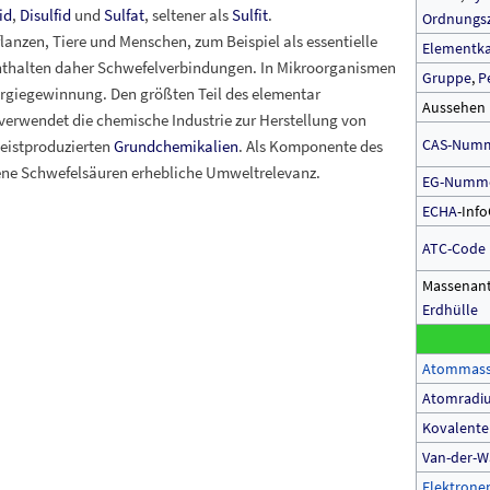
id
,
Disulfid
und
Sulfat
, seltener als
Sulfit
.
Ordnungs
anzen, Tiere und Menschen, zum Beispiel als essentielle
Elementka
enthalten daher Schwefelverbindungen. In Mikroorganismen
Gruppe
,
P
rgiegewinnung. Den größten Teil des elementar
Aussehen
verwendet die chemische Industrie zur Herstellung von
CAS-Num
meistproduzierten
Grundchemikalien
. Als Komponente des
ne Schwefelsäuren erhebliche Umweltrelevanz.
EG-Numm
ECHA
-Inf
ATC-Code
Massenant
Erdhülle
Atommas
Atomradi
Kovalente
Van-der-W
Elektrone