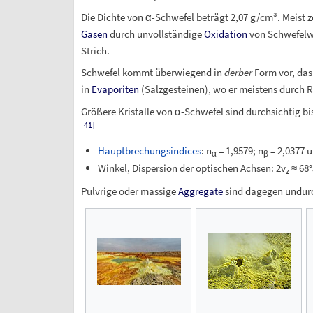
Die Dichte von α-Schwefel beträgt 2,07
g/cm³. Meist z
Gasen
durch unvollständige
Oxidation
von Schwefelwa
Strich.
Schwefel kommt überwiegend in
derber
Form vor, das
in
Evaporiten
(Salzgesteinen), wo er meistens durch 
Größere Kristalle von α-Schwefel sind durchsichtig bi
[
41
]
Hauptbrechungsindices
: n
= 1,9579; n
= 2,0377 
α
β
Winkel, Dispersion der optischen Achsen: 2v
≈ 68°
z
Pulvrige oder massige
Aggregate
sind dagegen undurc