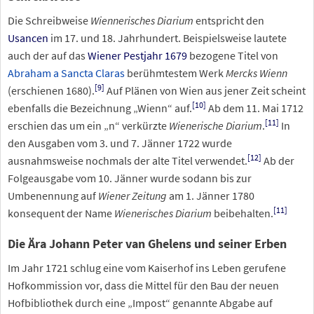
Die Schreibweise
Wiennerisches Diarium
entspricht den
Usancen
im 17. und 18. Jahrhundert. Beispielsweise lautete
auch der auf das
Wiener Pestjahr 1679
bezogene Titel von
Abraham a Sancta Claras
berühmtestem Werk
Mercks Wienn
[
9
]
(erschienen 1680).
Auf Plänen von Wien aus jener Zeit scheint
[
10
]
ebenfalls die Bezeichnung „Wienn“ auf.
Ab dem 11. Mai 1712
[
11
]
erschien das um ein „n“ verkürzte
Wienerische Diarium
.
In
den Ausgaben vom 3. und 7. Jänner 1722 wurde
[
12
]
ausnahmsweise nochmals der alte Titel verwendet.
Ab der
Folgeausgabe vom 10. Jänner wurde sodann bis zur
Umbenennung auf
Wiener Zeitung
am 1. Jänner 1780
[
11
]
konsequent der Name
Wienerisches Diarium
beibehalten.
Die Ära Johann Peter van Ghelens und seiner Erben
Im Jahr 1721 schlug eine vom Kaiserhof ins Leben gerufene
Hofkommission vor, dass die Mittel für den Bau der neuen
Hofbibliothek durch eine „Impost“ genannte Abgabe auf