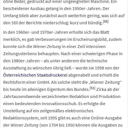
ohne Bilder, gedruckt auf einer ungeeigneten Maschine. Ein
bescheidener Ausbau gelang in den 1950er-Jahren. Der
Umfang blieb aber zunächst auch weiterhin gering, was sich auf
[
50
]
den Stil der Berichte niederschlug: kurz und bündig.
In den 1960er- und 1970er-Jahren erholte sich das Blatt
merklich, es gab Verbesserungen im Erscheinungsbild, zudem
konnte sich die
Wiener Zeitung
in einer Zeit intensiven
Zeitungssterbens behaupten. Nach einer schwierigen Phase in
den 1980er-Jahren – als unter anderem die technische
Ausstattung zu wünschen übrig ließ – wurde sie 1998 von der
Österreichischen Staatsdruckerei
abgenabelt und erhielt die
Rechtsform einer GmbH. Als solche steht die „Wiener Zeitung“
[
51
]
bis heute im alleinigen Eigentum des Bundes.
Zirka ab der
Jahrtausendwende verzeichneten Redaktion und Produktion
einen bedeutenden Innovationsschub. Es erfolgte die
Umstellung auf ein zeitgemäßes elektronisches
Redaktionssystem, seit 1995 gibt es auch eine Online-Ausgabe
der
Wiener Zeitung
(von 1704 bis 1950 können die Ausgaben zu