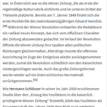
war. In Österreich war es die
Wiener Zeitung
, die als erste die
regelmäßige Kulturrubrik einführte und im unteren Drittel der
Titelseite platzierte. Bereits am 7. Jänner 1848 findet sich die
erste Musikkritik des zweindzwanzigjährigen
Eduard Hanslick
.
[
30
]
Während der Wiener Revolution entwarfen die Redakteure
ein radikal neues Konzept, das sich vom offiziösen Charakter
der Zeitung abzuwenden gedachte. Im Verlauf der Revolution
öffnete die
Wiener Zeitung
ihre Spalten allen politischen
Richtungen gleichermaßen. Allerdings musste die offensive
Ausrichtung im Zuge der Ereignisse wieder zurückgenommen
werden, zumal die Revolution schließlich von den Kaiserlichen
niedergeschlagen wurde. Auch das große Zeitungsformat
wurde wieder auf ein österreichisches Normalmaß
[
31
]
zurückgenommen.
Wie
Hermann Schlösser
in seiner im Jahr 2000 erschienenen
Studie über den „Einzug des Feuilletons in die kaiserlich
privilegierte Wiener Zeitung“ feststellt, blieb das Feuilleton als
Errungenschaft des Jahres 1848 dem Blatt auch weiterhin