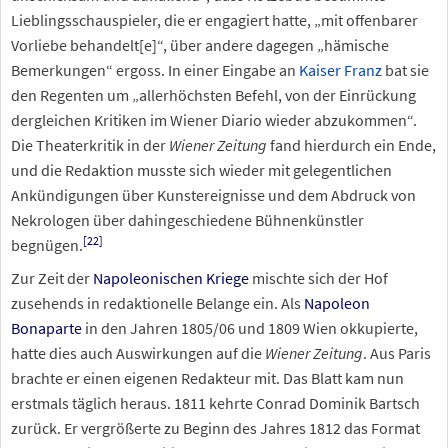
Lieblingsschauspieler, die er engagiert hatte, „mit offenbarer
Vorliebe behandelt[e]“, über andere dagegen „hämische
Bemerkungen“ ergoss. In einer Eingabe an
Kaiser Franz
bat sie
den Regenten um „allerhöchsten Befehl, von der Einrückung
dergleichen Kritiken im Wiener Diario wieder abzukommen“.
Die Theaterkritik in der
Wiener Zeitung
fand hierdurch ein Ende,
und die Redaktion musste sich wieder mit gelegentlichen
Ankündigungen über Kunstereignisse und dem Abdruck von
Nekrologen über dahingeschiedene Bühnenkünstler
[
22
]
begnügen.
Zur Zeit der
Napoleonischen Kriege
mischte sich der Hof
zusehends in redaktionelle Belange ein. Als
Napoleon
Bonaparte
in den Jahren 1805/06 und 1809 Wien okkupierte,
hatte dies auch Auswirkungen auf die
Wiener Zeitung
. Aus Paris
brachte er einen eigenen Redakteur mit. Das Blatt kam nun
erstmals täglich heraus. 1811 kehrte Conrad Dominik Bartsch
zurück. Er vergrößerte zu Beginn des Jahres 1812 das Format