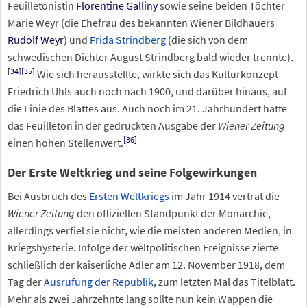
Feuilletonistin
Florentine Galliny
sowie seine beiden Töchter
Marie Weyr (die Ehefrau des bekannten Wiener Bildhauers
Rudolf Weyr
) und
Frida Strindberg
(die sich von dem
schwedischen Dichter August Strindberg bald wieder trennte).
[
34
]
[
35
]
Wie sich herausstellte, wirkte sich das Kulturkonzept
Friedrich Uhls auch noch nach 1900, und darüber hinaus, auf
die Linie des Blattes aus. Auch noch im 21. Jahrhundert hatte
das Feuilleton in der gedruckten Ausgabe der
Wiener Zeitung
[
36
]
einen hohen Stellenwert.
Der Erste Weltkrieg und seine Folgewirkungen
Bei Ausbruch des
Ersten Weltkriegs
im Jahr 1914 vertrat die
Wiener Zeitung
den offiziellen Standpunkt der Monarchie,
allerdings verfiel sie nicht, wie die meisten anderen Medien, in
Kriegshysterie. Infolge der weltpolitischen Ereignisse zierte
schließlich der kaiserliche Adler am 12. November 1918, dem
Tag der
Ausrufung der Republik
, zum letzten Mal das Titelblatt.
Mehr als zwei Jahrzehnte lang sollte nun kein Wappen die