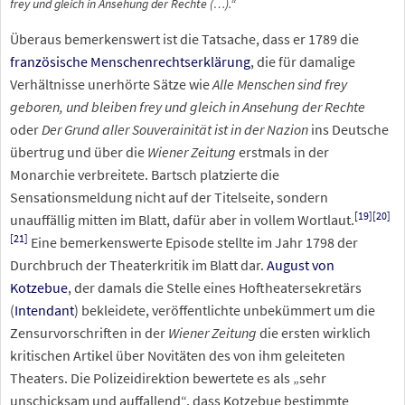
frey und gleich in Ansehung der Rechte
(…).“
Überaus bemerkenswert ist die Tatsache, dass er 1789 die
französische Menschenrechtserklärung
, die für damalige
Verhältnisse unerhörte Sätze wie
Alle Menschen sind frey
geboren, und bleiben frey und gleich in Ansehung der Rechte
oder
Der Grund aller Souverainität ist in der Nazion
ins Deutsche
übertrug und über die
Wiener Zeitung
erstmals in der
Monarchie verbreitete. Bartsch platzierte die
Sensationsmeldung nicht auf der Titelseite, sondern
[
19
]
[
20
]
unauffällig mitten im Blatt, dafür aber in vollem Wortlaut.
[
21
]
Eine bemerkenswerte Episode stellte im Jahr 1798 der
Durchbruch der Theaterkritik im Blatt dar.
August von
Kotzebue
, der damals die Stelle eines Hoftheatersekretärs
(
Intendant
) bekleidete, veröffentlichte unbekümmert um die
Zensurvorschriften in der
Wiener Zeitung
die ersten wirklich
kritischen Artikel über Novitäten des von ihm geleiteten
Theaters. Die Polizeidirektion bewertete es als „sehr
unschicksam und auffallend“, dass Kotzebue bestimmte