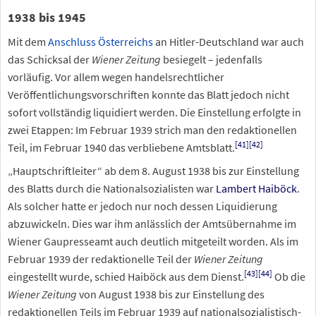
1938 bis 1945
Mit dem
Anschluss Österreichs
an Hitler-Deutschland war auch
das Schicksal der
Wiener Zeitung
besiegelt – jedenfalls
vorläufig. Vor allem wegen handelsrechtlicher
Veröffentlichungsvorschriften konnte das Blatt jedoch nicht
sofort vollständig liquidiert werden. Die Einstellung erfolgte in
zwei Etappen: Im Februar 1939 strich man den redaktionellen
[
41
]
[
42
]
Teil, im Februar 1940 das verbliebene Amtsblatt.
„Hauptschriftleiter“ ab dem 8. August 1938 bis zur Einstellung
des Blatts durch die Nationalsozialisten war
Lambert Haiböck
.
Als solcher hatte er jedoch nur noch dessen Liquidierung
abzuwickeln. Dies war ihm anlässlich der Amtsübernahme im
Wiener Gaupresseamt auch deutlich mitgeteilt worden. Als im
Februar 1939 der redaktionelle Teil der
Wiener Zeitung
[
43
]
[
44
]
eingestellt wurde, schied Haiböck aus dem Dienst.
Ob die
Wiener Zeitung
von August 1938 bis zur Einstellung des
redaktionellen Teils im Februar 1939 auf nationalsozialistisch-