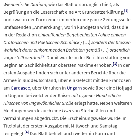
Wiennerische Diarium
, wie das Blatt ursprünglich hieß, als
[
1
]
Begrüßung an die Leserschaft eine Art Grundsatzerklärung,
und zwar in der Form einer immerhin eine ganze Zeitungsseite
umfassenden „Anmerckung“, worin kundgetan wird, dass die
in der Redaktion
einlauffenden Begebenheiten / ohne einigen
Oratorischen und Poëtischen Schminck /
(…)
sondern der blossen
Wahrheit derer einkommenden Berichten gemäß
(…)
ordentlich
[
2
]
vorgestellt werden
.
Damit wurde in der Berichterstattung von
[
3
]
Beginn an Sachlichkeit zur obersten Maxime erhoben.
In der
ersten Ausgabe finden sich unter anderem Berichte über die
Armee in Süddeutschland, über ein Gefecht mit den Franzosen
am
Gardasee
, über Unruhen in
Ungarn
sowie über eine Hofjagd
in Ungarn, bei welcher der Kaiser
mit eygener Hand etliche
Hirschen von ungewöhnlicher Größe
erlegt hatte. Neben weiteren
Meldungen wurde auch eine
Lista
von Sterbefällen und
Vermählungen abgedruckt. Die Erscheinungsweise wurde im
Titelblatt der ersten Ausgabe mit Mittwoch und Samstag
[
4
]
festgelegt.
Das Blatt behielt auch weiterhin Form und