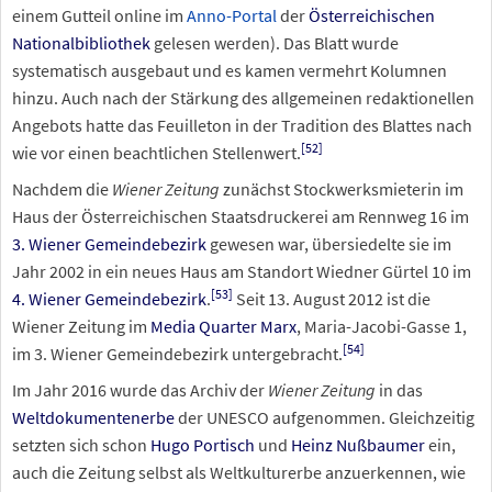
einem Gutteil online im
Anno-Portal
der
Österreichischen
Nationalbibliothek
gelesen werden). Das Blatt wurde
systematisch ausgebaut und es kamen vermehrt Kolumnen
hinzu. Auch nach der Stärkung des allgemeinen redaktionellen
Angebots hatte das Feuilleton in der Tradition des Blattes nach
[
52
]
wie vor einen beachtlichen Stellenwert.
Nachdem die
Wiener Zeitung
zunächst Stockwerksmieterin im
Haus der Österreichischen Staatsdruckerei am Rennweg 16 im
3. Wiener Gemeindebezirk
gewesen war, übersiedelte sie im
Jahr 2002 in ein neues Haus am Standort Wiedner Gürtel 10 im
[
53
]
4. Wiener Gemeindebezirk
.
Seit 13. August 2012 ist die
Wiener Zeitung im
Media Quarter Marx
, Maria-Jacobi-Gasse 1,
[
54
]
im 3. Wiener Gemeindebezirk untergebracht.
Im Jahr 2016 wurde das Archiv der
Wiener Zeitung
in das
Weltdokumentenerbe
der UNESCO aufgenommen. Gleichzeitig
setzten sich schon
Hugo Portisch
und
Heinz Nußbaumer
ein,
auch die Zeitung selbst als Weltkulturerbe anzuerkennen, wie