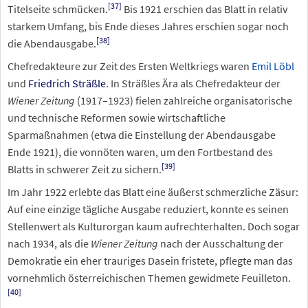
[
37
]
Titelseite schmücken.
Bis 1921 erschien das Blatt in relativ
starkem Umfang, bis Ende dieses Jahres erschien sogar noch
[
38
]
die Abendausgabe.
Chefredakteure zur Zeit des Ersten Weltkriegs waren
Emil Löbl
und
Friedrich Sträßle
. In Sträßles Ära als Chefredakteur der
Wiener Zeitung
(1917–1923) fielen zahlreiche organisatorische
und technische Reformen sowie wirtschaftliche
Sparmaßnahmen (etwa die Einstellung der Abendausgabe
Ende 1921), die vonnöten waren, um den Fortbestand des
[
39
]
Blatts in schwerer Zeit zu sichern.
Im Jahr 1922 erlebte das Blatt eine äußerst schmerzliche Zäsur:
Auf eine einzige tägliche Ausgabe reduziert, konnte es seinen
Stellenwert als Kulturorgan kaum aufrechterhalten. Doch sogar
nach 1934, als die
Wiener Zeitung
nach der Ausschaltung der
Demokratie ein eher trauriges Dasein fristete, pflegte man das
vornehmlich österreichischen Themen gewidmete Feuilleton.
[
40
]