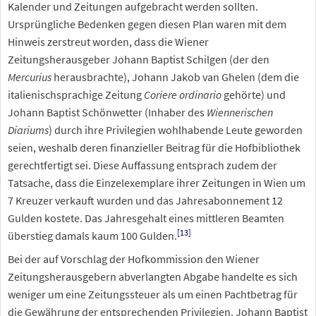
Kalender und Zeitungen aufgebracht werden sollten.
Ursprüngliche Bedenken gegen diesen Plan waren mit dem
Hinweis zerstreut worden, dass die Wiener
Zeitungsherausgeber Johann Baptist Schilgen (der den
Mercurius
herausbrachte), Johann Jakob van Ghelen (dem die
italienischsprachige Zeitung
Coriere ordinario
gehörte) und
Johann Baptist Schönwetter (Inhaber des
Wiennerischen
Diariums
) durch ihre Privilegien wohlhabende Leute geworden
seien, weshalb deren finanzieller Beitrag für die Hofbibliothek
gerechtfertigt sei. Diese Auffassung entsprach zudem der
Tatsache, dass die Einzelexemplare ihrer Zeitungen in Wien um
7 Kreuzer verkauft wurden und das Jahresabonnement 12
Gulden kostete. Das Jahresgehalt eines mittleren Beamten
[
13
]
überstieg damals kaum 100 Gulden.
Bei der auf Vorschlag der Hofkommission den Wiener
Zeitungsherausgebern abverlangten Abgabe handelte es sich
weniger um eine Zeitungssteuer als um einen Pachtbetrag für
die Gewährung der entsprechenden Privilegien. Johann Baptist