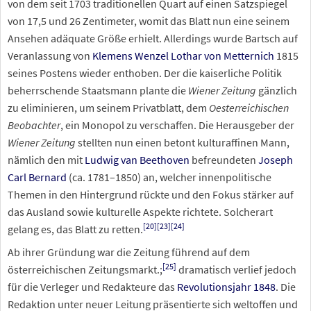
von dem seit 1703 traditionellen Quart auf einen Satzspiegel
von 17,5 und 26 Zentimeter, womit das Blatt nun eine seinem
Ansehen adäquate Größe erhielt. Allerdings wurde Bartsch auf
Veranlassung von
Klemens Wenzel Lothar von Metternich
1815
seines Postens wieder enthoben. Der die kaiserliche Politik
beherrschende Staatsmann plante die
Wiener Zeitung
gänzlich
zu eliminieren, um seinem Privatblatt, dem
Oesterreichischen
Beobachter
, ein Monopol zu verschaffen. Die Herausgeber der
Wiener Zeitung
stellten nun einen betont kulturaffinen Mann,
nämlich den mit
Ludwig van Beethoven
befreundeten
Joseph
Carl Bernard
(ca. 1781–1850) an, welcher innenpolitische
Themen in den Hintergrund rückte und den Fokus stärker auf
das Ausland sowie kulturelle Aspekte richtete. Solcherart
[
20
]
[
23
]
[
24
]
gelang es, das Blatt zu retten.
Ab ihrer Gründung war die Zeitung führend auf dem
[
25
]
österreichischen Zeitungsmarkt.;
dramatisch verlief jedoch
für die Verleger und Redakteure das
Revolutionsjahr 1848
. Die
Redaktion unter neuer Leitung präsentierte sich weltoffen und