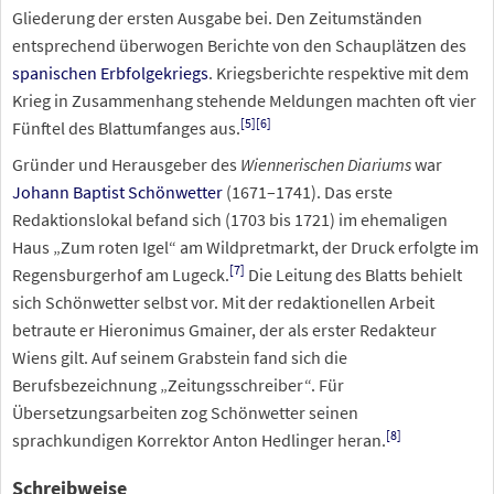
Gliederung der ersten Ausgabe bei. Den Zeitumständen
entsprechend überwogen Berichte von den Schauplätzen des
spanischen Erbfolgekriegs
. Kriegsberichte respektive mit dem
Krieg in Zusammenhang stehende Meldungen machten oft vier
[
5
]
[
6
]
Fünftel des Blattumfanges aus.
Gründer und Herausgeber des
Wiennerischen Diariums
war
Johann Baptist Schönwetter
(1671–1741). Das erste
Redaktionslokal befand sich (1703 bis 1721) im ehemaligen
Haus „Zum roten Igel“ am Wildpretmarkt, der Druck erfolgte im
[
7
]
Regensburgerhof am Lugeck.
Die Leitung des Blatts behielt
sich Schönwetter selbst vor. Mit der redaktionellen Arbeit
betraute er Hieronimus Gmainer, der als erster Redakteur
Wiens gilt. Auf seinem Grabstein fand sich die
Berufsbezeichnung „Zeitungsschreiber“. Für
Übersetzungsarbeiten zog Schönwetter seinen
[
8
]
sprachkundigen Korrektor Anton Hedlinger heran.
Schreibweise