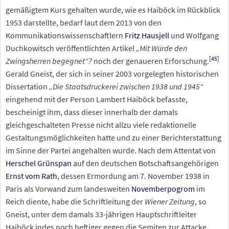
gemäßigtem Kurs gehalten wurde, wie es Haiböck im Rückblick
1953 darstellte, bedarf laut dem 2013 von den
Kommunikationswissenschaftlern
Fritz Hausjell
und Wolfgang
Duchkowitsch veröffentlichten Artikel
„Mit Würde den
[
45
]
Zwingsherren begegnet“?
noch der genaueren Erforschung.
Gerald Gneist, der sich in seiner 2003 vorgelegten historischen
Dissertation
„Die Staatsdruckerei zwischen 1938 und 1945“
eingehend mit der Person Lambert Haiböck befasste,
bescheinigt ihm, dass dieser innerhalb der damals
gleichgeschalteten Presse nicht allzu viele redaktionelle
Gestaltungsmöglichkeiten hatte und zu einer Berichterstattung
im Sinne der Partei angehalten wurde. Nach dem Attentat von
Herschel Grünspan
auf den deutschen Botschaftsangehörigen
Ernst vom Rath
, dessen Ermordung am 7.
November
1938 in
Paris als Vorwand zum landesweiten
Novemberpogrom
im
Reich diente, habe die Schriftleitung der
Wiener Zeitung
, so
Gneist, unter dem damals 33-jährigen Hauptschriftleiter
Haiböck indes noch heftiger gegen die Semiten zur Attacke