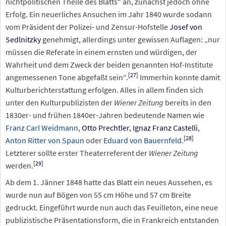
nichtpolitischen Theile des Blatts“ an, zunächst jedoch ohne
Erfolg. Ein neuerliches Ansuchen im Jahr 1840 wurde sodann
vom Präsident der Polizei- und Zensur-Hofstelle
Josef von
Sedlnitzky
genehmigt, allerdings unter gewissen Auflagen: „nur
müssen die Referate in einem ernsten und würdigen, der
Wahrheit und dem Zweck der beiden genannten Hof-Institute
[
27
]
angemessenen Tone abgefaßt sein“.
Immerhin konnte damit
Kulturberichterstattung erfolgen. Alles in allem finden sich
unter den Kulturpublizisten der
Wiener Zeitung
bereits in den
1830er- und frühen 1840er-Jahren bedeutende Namen wie
Franz Carl Weidmann
,
Otto Prechtler
,
Ignaz Franz Castelli
,
[
28
]
Anton Ritter von Spaun
oder
Eduard von Bauernfeld
.
Letzterer sollte erster Theaterreferent der
Wiener Zeitung
[
29
]
werden.
Ab dem 1. Jänner 1848 hatte das Blatt ein neues Aussehen, es
wurde nun auf Bögen von 55
cm Höhe und 57
cm Breite
gedruckt. Eingeführt wurde nun auch das Feuilleton, eine neue
publizistische Präsentationsform, die in Frankreich entstanden