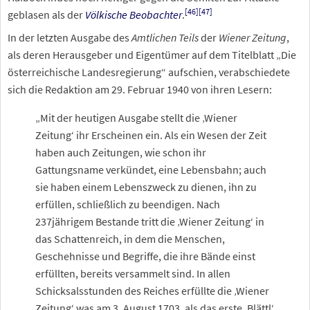
[
46
]
[
47
]
geblasen als der
Völkische Beobachter
.
In der letzten Ausgabe des
Amtlichen Teils
der
Wiener Zeitung
,
als deren Herausgeber und Eigentümer auf dem Titelblatt „Die
österreichische Landesregierung“ aufschien, verabschiedete
sich die Redaktion am 29. Februar 1940 von ihren Lesern:
„Mit der heutigen Ausgabe stellt die ‚Wiener
Zeitung‘ ihr Erscheinen ein. Als ein Wesen der Zeit
haben auch Zeitungen, wie schon ihr
Gattungsname verkündet, eine Lebensbahn; auch
sie haben einem Lebenszweck zu dienen, ihn zu
erfüllen, schließlich zu beendigen. Nach
237jährigem Bestande tritt die ‚Wiener Zeitung‘ in
das Schattenreich, in dem die Menschen,
Geschehnisse und Begriffe, die ihre Bände einst
erfüllten, bereits versammelt sind. In allen
Schicksalsstunden des Reiches erfüllte die ‚Wiener
Zeitung‘ was am 3. August 1703, als das erste ‚Blättl‘