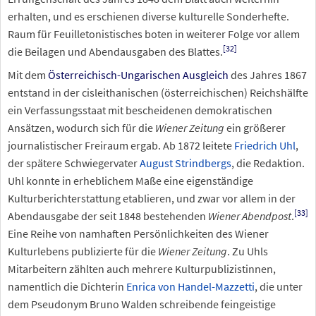
erhalten, und es erschienen diverse kulturelle Sonderhefte.
Raum für Feuilletonistisches boten in weiterer Folge vor allem
[
32
]
die Beilagen und Abendausgaben des Blattes.
Mit dem
Österreichisch-Ungarischen Ausgleich
des Jahres 1867
entstand in der cisleithanischen (österreichischen) Reichshälfte
ein Verfassungsstaat mit bescheidenen demokratischen
Ansätzen, wodurch sich für die
Wiener Zeitung
ein größerer
journalistischer Freiraum ergab. Ab 1872 leitete
Friedrich Uhl
,
der spätere Schwiegervater
August Strindbergs
, die Redaktion.
Uhl konnte in erheblichem Maße eine eigenständige
Kulturberichterstattung etablieren, und zwar vor allem in der
[
33
]
Abendausgabe der seit 1848 bestehenden
Wiener Abendpost
.
Eine Reihe von namhaften Persönlichkeiten des Wiener
Kulturlebens publizierte für die
Wiener Zeitung
. Zu Uhls
Mitarbeitern zählten auch mehrere Kulturpublizistinnen,
namentlich die Dichterin
Enrica von Handel-Mazzetti
, die unter
dem Pseudonym Bruno Walden schreibende feingeistige