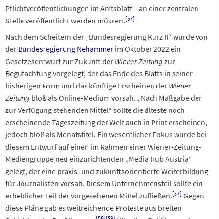
Pflichtveröffentlichungen im Amtsblatt – an einer zentralen
[
57
]
Stelle veröffentlicht werden müssen.
Nach dem Scheitern der „Bundesregierung Kurz II“ wurde von
der
Bundesregierung Nehammer
im Oktober 2022 ein
Gesetzesentwurf zur Zukunft der
Wiener Zeitung
zur
Begutachtung vorgelegt, der das Ende des Blatts in seiner
bisherigen Form und das künftige Erscheinen der
Wiener
Zeitung
bloß als Online-Medium vorsah. „Nach Maßgabe der
zur Verfügung stehenden Mittel“ sollte die älteste noch
erscheinende Tageszeitung der Welt auch in Print erscheinen,
jedoch bloß als Monatstitel. Ein wesentlicher Fokus wurde bei
diesem Entwurf auf einen im Rahmen einer Wiener-Zeitung-
Mediengruppe neu einzurichtenden „Media Hub Austria“
gelegt, der eine praxis- und zukunftsorientierte Weiterbildung
für Journalisten vorsah. Diesem Unternehmensteil sollte ein
[
57
]
erheblicher Teil der vorgesehenen Mittel zufließen.
Gegen
diese Pläne gab es weitreichende Proteste aus breiten
[
58
]
[
59
]