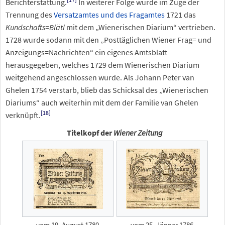
Berichterstattung.
In weiterer Folge wurde im Zuge der
Trennung des
Versatzamtes und des Fragamtes
1721 das
Kundschafts=Blätl
mit dem „Wienerischen Diarium“ vertrieben.
1728 wurde sodann mit den „Posttäglichen Wiener Frag= und
Anzeigungs=Nachrichten“ ein eigenes Amtsblatt
herausgegeben, welches 1729 dem Wienerischen Diarium
weitgehend angeschlossen wurde. Als Johann Peter van
Ghelen 1754 verstarb, blieb das Schicksal des „Wienerischen
Diariums“ auch weiterhin mit dem der Familie van Ghelen
[
18
]
verknüpft.
Titelkopf der
Wiener Zeitung
vom 19. August 1780
vom 25. Jänner 1786