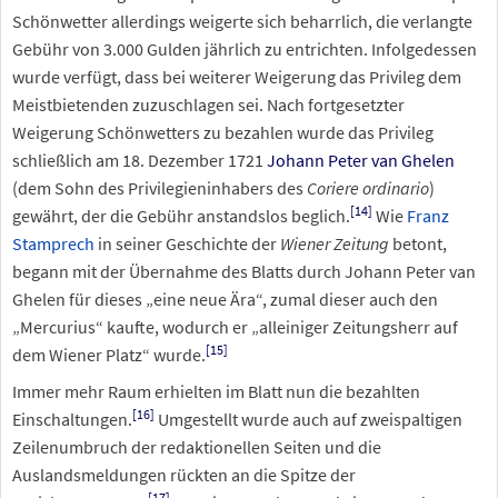
Schönwetter allerdings weigerte sich beharrlich, die verlangte
Gebühr von 3.000 Gulden jährlich zu entrichten. Infolgedessen
wurde verfügt, dass bei weiterer Weigerung das Privileg dem
Meistbietenden zuzuschlagen sei. Nach fortgesetzter
Weigerung Schönwetters zu bezahlen wurde das Privileg
schließlich am 18. Dezember 1721
Johann Peter van Ghelen
(dem Sohn des Privilegieninhabers des
Coriere ordinario
)
[
14
]
gewährt, der die Gebühr anstandslos beglich.
Wie
Franz
Stamprech
in seiner Geschichte der
Wiener Zeitung
betont,
begann mit der Übernahme des Blatts durch Johann Peter van
Ghelen für dieses „eine neue Ära“, zumal dieser auch den
„Mercurius“ kaufte, wodurch er „alleiniger Zeitungsherr auf
[
15
]
dem Wiener Platz“ wurde.
Immer mehr Raum erhielten im Blatt nun die bezahlten
[
16
]
Einschaltungen.
Umgestellt wurde auch auf zweispaltigen
Zeilenumbruch der redaktionellen Seiten und die
Auslandsmeldungen rückten an die Spitze der
[
17
]