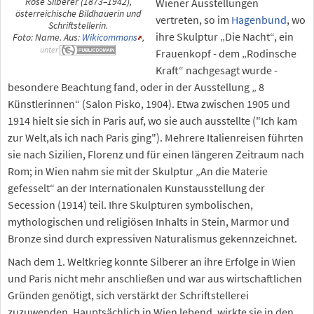
Wiener Ausstellungen
Rose Silberer (1873–1942),
österreichische Bildhauerin und
vertreten, so im
Hagenbund
, wo
Schriftstellerin.
ihre Skulptur „Die Nacht“, ein
Foto: Name. Aus:
Wikicommons
,
unter
Frauenkopf - dem „Rodinsche
Kraft“ nachgesagt wurde -
besondere Beachtung fand, oder in der Ausstellung „ 8
Künstlerinnen“ (Salon Pisko, 1904). Etwa zwischen 1905 und
1914 hielt sie sich in Paris auf, wo sie auch ausstellte ("Ich kam
zur Welt,als ich nach Paris ging"). Mehrere Italienreisen führten
sie nach Sizilien, Florenz und für einen längeren Zeitraum nach
Rom; in Wien nahm sie mit der Skulptur „An die Materie
gefesselt“ an der Internationalen Kunstausstellung der
Secession (1914) teil. Ihre Skulpturen symbolischen,
mythologischen und religiösen Inhalts in Stein, Marmor und
Bronze sind durch expressiven Naturalismus gekennzeichnet.
Nach dem 1. Weltkrieg konnte Silberer an ihre Erfolge in Wien
und Paris nicht mehr anschließen und war aus wirtschaftlichen
Gründen genötigt, sich verstärkt der Schriftstellerei
zuzuwenden. Hauptsächlich in Wien lebend, wirkte sie in den