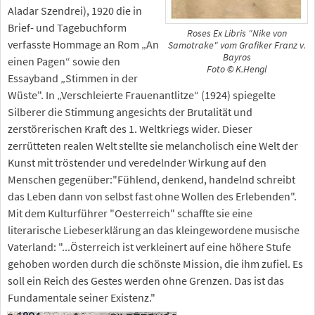
Aladar Szendrei), 1920 die in
Brief- und Tagebuchform
Roses Ex Libris "Nike von
verfasste Hommage an Rom „An
Samotrake" vom Grafiker Franz v.
Bayros
einen Pagen“ sowie den
Foto © K.Hengl
Essayband „Stimmen in der
Wüste". In „Verschleierte Frauenantlitze“ (1924) spiegelte
Silberer die Stimmung angesichts der Brutalität und
zerstörerischen Kraft des 1. Weltkriegs wider. Dieser
zerrütteten realen Welt stellte sie melancholisch eine Welt der
Kunst mit tröstender und veredelnder Wirkung auf den
Menschen gegenüber:"Fühlend, denkend, handelnd schreibt
das Leben dann von selbst fast ohne Wollen des Erlebenden".
Mit dem Kulturführer "Oesterreich" schaffte sie eine
literarische Liebeserklärung an das kleingewordene musische
Vaterland: "...Österreich ist verkleinert auf eine höhere Stufe
gehoben worden durch die schönste Mission, die ihm zufiel. Es
soll ein Reich des Gestes werden ohne Grenzen. Das ist das
Fundamentale seiner Existenz."