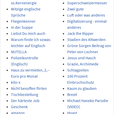
vs.Kernenergie
Superschweizermesser
Witzige englische
Zwei gute
Sprüche
Luft oder was anderes
Fliegenkenner
Digitalisierung - einmal
In der Suppe
anderes
Liebst Du mich auch
Jack the Ripper
Warum finde ich sowas
Stadien des Altwerden
leichter auf Englisch
Grüne Sorgen Beitrag von
NUTELLA
Peter von Lechner
Polizeikontrolle
Jesus und Hasch
(Englisch)
Grazie, Archimede
Haus zu vermieten, 2,--
Schlagzeilen
Euro pro Monat
100 Prozent
kilo-x
Einbruchschutz
Nicht besoffen flirten
Kaum zu glauben
Tischbestellung
Brexit
Der härteste Job
Michael Haneke Parodie
Geschenk
(VIDEO)
amazon
Hoast