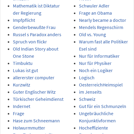
Mathematik ist Diktatur
Schwuler Adler
der Regierung
Frage an Obama
Impfpflicht
Nearly became a doctor
Genderbewußte Frau
Mendels Regenschirm
Russel s Paradox anders
Old vs. Young
Spruch von flickr
Warum fast alle Politiker
Old Indian Story about
Esel sind
One Stone
Nur für Informatiker
Timbuktu
Nur für Physiker
Lukas ist gut
Noch ein Logiker
allererster computer
Logisch
Kurzwitz
OesterreichHeimspiel
Guter Englischer Witz
im Jenseits
Türkischer Geheimdienst
Schweiz
Indernet
Gut für ein Schmunzeln
Frage
Ungebräuchliche
Hase zum Schneemann
Konjunktivformen
Holwurmmutter
Hocheffiziente