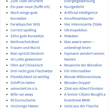
Zum Tode verurteilt
Energiegewinnung
Ein paar neue (hoffe ich)
Kurzgedicht
Noch einige gute
Artificial Intelligence
Kurzwitze
Anrufbeantworter
Faradayscher Witz
Vier interessante Zitate
Correct spelling
UN Inspektion
Zehn gute Kurzwitze
Makaber
Weihnachsträtsel
Was waere wenn --
Frauen und Wurst
unbedingt lesen
Man spricht Deutsch
Faymann aendert seinen
Im Lotto gewonnen
Namen
Ofen auf Chinesisch
Revanche der Blondine
Drei recht gute Flachwitze
Für Informatiker
Pünktlichkeit ist wichtig
Blonde Millionenshow
Schiff im Hafen
Blondes Doppel
seinerzeit im o.k.
Zitat von Albert Einstein
Wife ran away
A Senior Citizen Bought a
90 Euroscheine
brandnew BMW
Unsinnige Fakten
Geist aus der Flasche