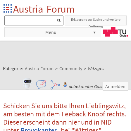
Austria-Forum
Erklaerung zur Suche und weitere
Optionen
Menü
Kategorie:
Austria-Forum
>
Community
>
Witziges
unbekannter Gast
Anmelden
Schicken Sie uns bitte Ihren Lieblingswitz,
am besten mit dem Feeback Knopf rechts.
Dieser erscheint dann hier und in NID
unter
Provokantes
bei "Witziges".