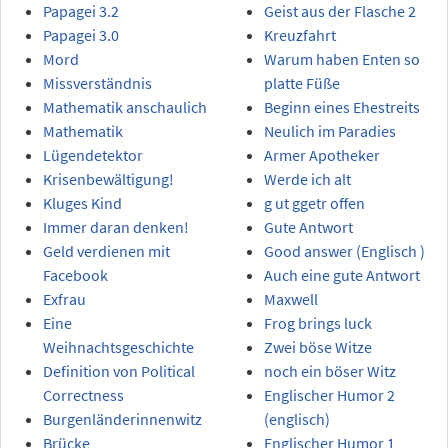
Papagei 3.2
Geist aus der Flasche 2
Papagei 3.0
Kreuzfahrt
Mord
Warum haben Enten so
Missverständnis
platte Füße
Mathematik anschaulich
Beginn eines Ehestreits
Mathematik
Neulich im Paradies
Lügendetektor
Armer Apotheker
Krisenbewältigung!
Werde ich alt
Kluges Kind
g ut ggetr offen
Immer daran denken!
Gute Antwort
Geld verdienen mit
Good answer (Englisch )
Facebook
Auch eine gute Antwort
Exfrau
Maxwell
Eine
Frog brings luck
Weihnachtsgeschichte
Zwei böse Witze
Definition von Political
noch ein böser Witz
Correctness
Englischer Humor 2
Burgenländerinnenwitz
(englisch)
Brücke
Englischer Humor 1