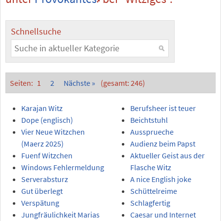
Schnellsuche
Seiten:
1
2
Nächste »
(gesamt: 246)
Karajan Witz
Berufsheer ist teuer
Dope (englisch)
Beichtstuhl
Vier Neue Witzchen
Aussprueche
(Maerz 2025)
Audienz beim Papst
Fuenf Witzchen
Aktueller Geist aus der
Windows Fehlermeldung
Flasche Witz
Serverabsturz
A nice English joke
Gut überlegt
Schüttelreime
Verspätung
Schlagfertig
Jungfräulichkeit Marias
Caesar und Internet