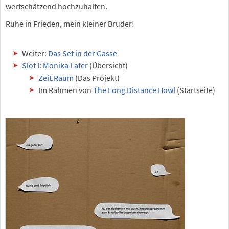
wertschätzend hochzuhalten.
Ruhe in Frieden, mein kleiner Bruder!
Weiter:
Das Set in der Gasse
Slot I: Monika Lafer
(Übersicht)
Zeit.Raum
(Das Projekt)
Im Rahmen von
The Long Distance Howl
(Startseite)