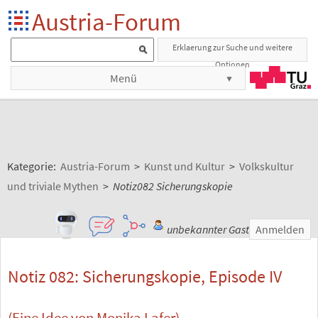
Austria-Forum
Erklaerung zur Suche und weitere
Optionen
Menü
Kategorie:
Austria-Forum
>
Kunst und Kultur
>
Volkskultur
und triviale Mythen
>
Notiz082 Sicherungskopie
unbekannter Gast
Anmelden
Notiz 082: Sicherungskopie, Episode IV
(Eine Idee von Monika Lafer)