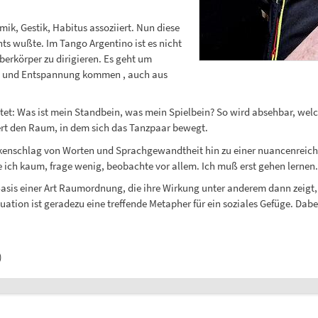
mik, Gestik, Habitus assoziiert. Nun diese
s wußte. Im Tango Argentino ist es nicht
erkörper zu dirigieren. Es geht um
g und Entspannung kommen , auch aus
et: Was ist mein Standbein, was mein Spielbein? So wird absehbar, wel
ert den Raum, in dem sich das Tanzpaar bewegt.
ückenschlag von Worten und Sprachgewandtheit hin zu einer nuancenrei
ch kaum, frage wenig, beobachte vor allem. Ich muß erst gehen lernen.
asis einer Art Raumordnung, die ihre Wirkung unter anderem dann zeigt,
ation ist geradezu eine treffende Metapher für ein soziales Gefüge. Dabe
)