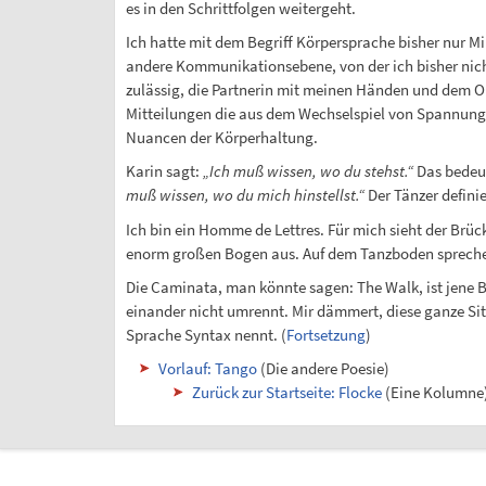
es in den Schrittfolgen weitergeht.
Ich hatte mit dem Begriff Körpersprache bisher nur Mi
andere Kommunikationsebene, von der ich bisher nicht
zulässig, die Partnerin mit meinen Händen und dem Ob
Mitteilungen die aus dem Wechselspiel von Spannun
Nuancen der Körperhaltung.
Karin sagt:
„Ich muß wissen, wo du stehst.“
Das bedeut
muß wissen, wo du mich hinstellst.“
Der Tänzer defini
Ich bin ein Homme de Lettres. Für mich sieht der Br
enorm großen Bogen aus. Auf dem Tanzboden spreche i
Die Caminata, man könnte sagen: The Walk, ist jene B
einander nicht umrennt. Mir dämmert, diese ganze Situ
Sprache Syntax nennt. (
Fortsetzung
)
Vorlauf: Tango
(Die andere Poesie)
Zurück zur Startseite: Flocke
(Eine Kolumne