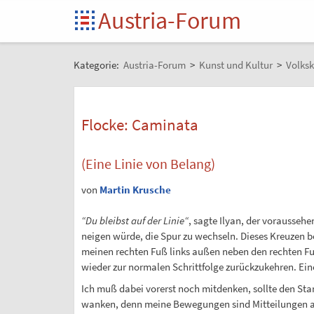
Austria-Forum
Kategorie:
Austria-Forum
>
Kunst und Kultur
>
Volksk
Flocke: Caminata
(Eine Linie von Belang)
von
Martin Krusche
“Du bleibst auf der Linie“
, sagte Ilyan, der vorausseh
neigen würde, die Spur zu wechseln. Dieses Kreuzen b
meinen rechten Fuß links außen neben den rechten Fu
wieder zur normalen Schrittfolge zurückzukehren. Ein
Ich muß dabei vorerst noch mitdenken, sollte den S
wanken, denn meine Bewegungen sind Mitteilungen an 