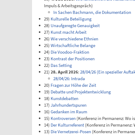
Impuls & Arbeitsgespräch)
In Sachen Bachmann, die Dokumentation
29)
Kulturelle Beteiligung
28)
Unaufgeregte Genauigkeit
27)
Kunst macht Arbeit
26)
Wie verschiedene Ethnien
25)
Wirtschaftliche Belange
24)
Die Voodoo-Fraktion
23)
Kontrast der Positionen
22)
Das Setting
21)
28. April 2026
:
28/04/26 (Ein spezieller Aufta
28/04/26: Intrada
20)
Fragen zur Höhe der Zeit
19)
Debatte und Projektentwicklung
18)
Kunstdebatten
17)
Jahrhundertspuren
16)
Gedanken im Raum
15)
Kontroversen
(Konferenz in Permanenz: Wo ist
14)
Der Kulturreferent
(Konferenz in Permanenz: W
13)
Die Vernetzerei-Posen
(Konferenz in Permanen