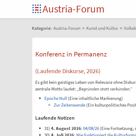
Austria-Forum
Kategorie:
Austria-Forum
>
Kunst und Kultur
>
Volksk
Konferenz in Permanenz
(Laufende Diskurse, 2026)
Es gibt kein geistiges Leben von Relevanz ohne Disku
zentrale Motto lautet:
„Begründen statt verkünden.“
Epoche Null
(Eine inhaltliche Markierung)
Zur Zeitenwende
(Ein kulturpolitisches Posi
Laufende Notizen
31)
4. August 2026
:
04/08/26
(Eine Fortsetzung, 
30)
4. Juli 2026
:
Wie funktioniert die Kulturform