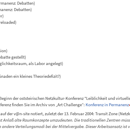
ermanenz: Debatten)
manenz: Debatten)
yr)
reloaded)
sion)
batte gestellt)
lichkeitsraum, als Labor angelegt)
naden ein kleines Theoriedefizit?)
eginn der oststeirischen Netzkultur-Konferenz "Leiblichkeit und virtuell
erenz finden Sie im Archiv von „Art Challenge“:
Konferenz in Permanenz
auf der v@n-site notiert, zuletzt der 13. Februar 2004: Transit Zone (Netz
st Anlaß alte Raumkonzepte umzudeuten. Die traditionellen Zentren müssen
dere Verteilungsmodi bei der Mittelvergabe. Dieser Arbeitsansatz ist vo