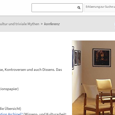
Erklaerung zur Suche 
ultur und triviale Mythen
>
konferenz
rse, Kontroversen und auch Dissens. Das
tionspapier)
die Übersicht)
ation Archipel?
(Wissens- und Kulturarbeit: