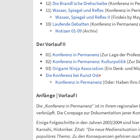
12)
Die Brandl’sche Drehscheibe
(Konferenz in P
11)
Wasser, Spiegel und Reflex
(Konferenz in Per
Wasser, Spiegel und Reflex II
(Findeis by Ma
10)
Laufende Debatten
(Konferenz in Permanenz 
Notizen 01-09
(Archiv)
Der Vorlauf II
01)
Konferenz in Permanenz
(Zur Lage der Profes
02)
Konferenz in Permanenz: Kulturpolitik
(Zur De
03)
Origami Ninja Association
(Ein Denk- und Mög
Die Konferenz bei Kunst Ost
Konferenz in Permanenz
(Oder: Haben Ihro G
Anfänge | Vorlauf I
Die „Konferenz in Permanenz“ ist in ihrem regionalen B
verknüpft. Die Corepage zur Dokumentation jener Konf
Einige Folgeschritte in den Jahren 2003/2004 sind hier 
Karoshi, Historiker. Zitat:
"Die neue Mediensituation i
populäres Thema. Zu den Konsequenzen gehören auch an