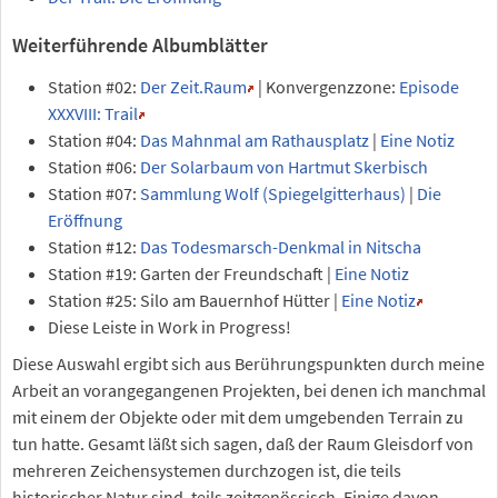
Weiterführende Albumblätter
Station #02:
Der Zeit.Raum
| Konvergenzzone:
Episode
XXXVIII: Trail
Station #04:
Das Mahnmal am Rathausplatz
|
Eine Notiz
Station #06:
Der Solarbaum von Hartmut Skerbisch
Station #07:
Sammlung Wolf (Spiegelgitterhaus)
|
Die
Eröffnung
Station #12:
Das Todesmarsch-Denkmal in Nitscha
Station #19: Garten der Freundschaft |
Eine Notiz
Station #25: Silo am Bauernhof Hütter |
Eine Notiz
Diese Leiste in Work in Progress!
Diese Auswahl ergibt sich aus Berührungspunkten durch meine
Arbeit an vorangegangenen Projekten, bei denen ich manchmal
mit einem der Objekte oder mit dem umgebenden Terrain zu
tun hatte. Gesamt läßt sich sagen, daß der Raum Gleisdorf von
mehreren Zeichensystemen durchzogen ist, die teils
historischer Natur sind, teils zeitgenössisch. Einige davon