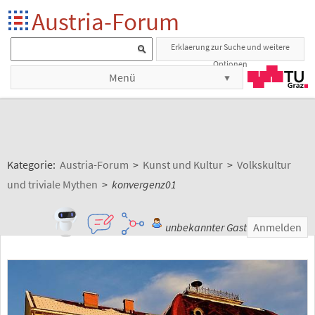
Austria-Forum
Erklaerung zur Suche und weitere
Optionen
Menü
Kategorie:
Austria-Forum
>
Kunst und Kultur
>
Volkskultur
und triviale Mythen
>
konvergenz01
unbekannter Gast
Anmelden