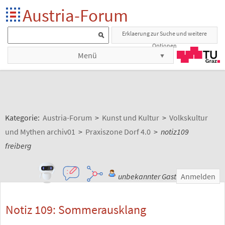
Austria-Forum
Erklaerung zur Suche und weitere
Optionen
Menü
Kategorie:
Austria-Forum
>
Kunst und Kultur
>
Volkskultur
und Mythen archiv01
>
Praxiszone Dorf 4.0
>
notiz109
freiberg
unbekannter Gast
Anmelden
Notiz 109: Sommerausklang