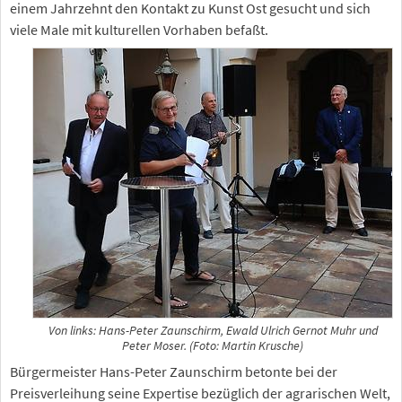
einem Jahrzehnt den Kontakt zu Kunst Ost gesucht und sich
viele Male mit kulturellen Vorhaben befaßt.
Von links: Hans-Peter Zaunschirm, Ewald Ulrich Gernot Muhr und
Peter Moser. (Foto: Martin Krusche)
Bürgermeister Hans-Peter Zaunschirm betonte bei der
Preisverleihung seine Expertise bezüglich der agrarischen Welt,