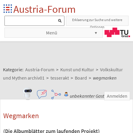
Austria-Forum
Erklaerung zur Suche und weitere
Optionen
Menü
Kategorie:
Austria-Forum
>
Kunst und Kultur
>
Volkskultur
und Mythen archiv01
>
tesserakt
>
Board
>
wegmarken
unbekannter Gast
Anmelden
Wegmarken
(Die Albumblätter zum laufenden Projekt)