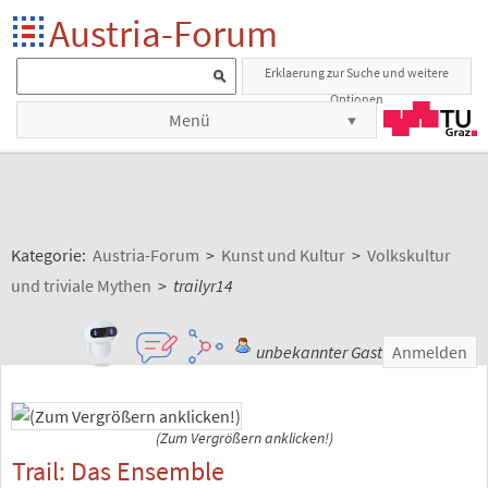
Austria-Forum
Erklaerung zur Suche und weitere
Optionen
Menü
Kategorie:
Austria-Forum
>
Kunst und Kultur
>
Volkskultur
und triviale Mythen
>
trailyr14
unbekannter Gast
Anmelden
(Zum Vergrößern anklicken!)
Trail: Das Ensemble