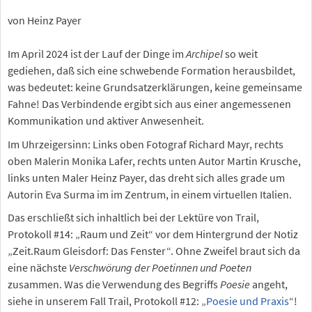
von Heinz Payer
Im April 2024 ist der Lauf der Dinge im
Archipel
so weit
gediehen, daß sich eine schwebende Formation herausbildet,
was bedeutet: keine Grundsatzerklärungen, keine gemeinsame
Fahne! Das Verbindende ergibt sich aus einer angemessenen
Kommunikation und aktiver Anwesenheit.
Im Uhrzeigersinn: Links oben Fotograf Richard Mayr, rechts
oben Malerin Monika Lafer, rechts unten Autor Martin Krusche,
links unten Maler Heinz Payer, das dreht sich alles grade um
Autorin Eva Surma im im Zentrum, in einem virtuellen Italien.
Das erschließt sich inhaltlich bei der Lektüre von Trail,
Protokoll #14: „Raum und Zeit“ vor dem Hintergrund der Notiz
„Zeit.Raum Gleisdorf: Das Fenster“. Ohne Zweifel braut sich da
eine nächste
Verschwörung der Poetinnen und Poeten
zusammen. Was die Verwendung des Begriffs
Poesie
angeht,
siehe in unserem Fall Trail, Protokoll #12: „
Poesie und Praxis
“!