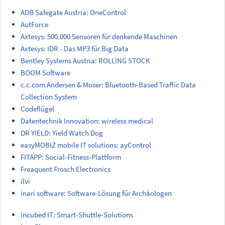
ADB Safegate Austria: OneControl
AutForce
Axtesys: 500.000 Sensoren für denkende Maschinen
Axtesys: IDR - Das MP3 für Big Data
Bentley Systems Austria: ROLLING STOCK
BOOM Software
c.c.com Andersen & Moser: Bluetooth-Based Traffic Data
Collection System
Codeflügel
Datentechnik Innovation: wireless medical
DR YIELD: Yield Watch Dog
easyMOBIZ mobile IT solutions: ayControl
FITAPP: Social-Fitness-Plattform
Freaquent Frosch Electronics
ilvi
inari software: Software-Lösung für Archäologen
incubed IT: Smart-Shuttle-Solutions