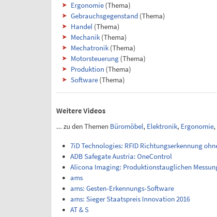
Ergonomie
(Thema)
Gebrauchsgegenstand
(Thema)
Handel
(Thema)
Mechanik
(Thema)
Mechatronik
(Thema)
Motorsteuerung
(Thema)
Produktion
(Thema)
Software
(Thema)
Weitere Videos
... zu den Themen
Büromöbel
,
Elektronik
,
Ergonomie
,
7iD Technologies: RFID Richtungserkennung ohn
ADB Safegate Austria: OneControl
Alicona Imaging: Produktionstauglichen Messu
ams
ams: Gesten-Erkennungs-Software
ams: Sieger Staatspreis Innovation 2016
AT & S