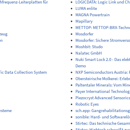
hfrequenz-Leiterplatten für
LOGICDATA: Logic Link und Ch
LUMA enlite
MAGNA Powertrain
Mapillary
METTOP: METTOP-BRX-Techno
zeug
Mosdorfer
en
Mosdorfer: Sichere Stromvers
Moshbit: Studo
Nalatec GmbH
Nuki Smart Lock 2.0 - Das ele
Demo
ic Data Collection System
NXP Semiconductors Austria: P
Obersteirische Molkerei: Erleb
Paltentaler Minerals: Vom Mi
Payer International Technolo
Piezocryst Advanced Sensorics
Robotic Eyes
ysteme
sch.epp: Gangrehabilitations
sonible: Hard- und Softwarelö
Stirtec: Das technische Gesam
Stirtec: Hightech schweißt 