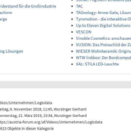
derstand für die Großindustrie
TAC
dschirm
TAGnology: Arrow Gate, Lösung
arge
Tyromotion - die interaktive 
Up to Eleven Digital Solutio
VESCON
Vinoble Cosmetics: anschauen
VUSION: Das Preisschild der Z
ing Lösungen
WIESER Wohnkeramik: Origin
WTW linkbox: Der Bordcomput
XAL: STILA LED-Leuchte
ideos/Unternehmen/Logicdata
eitag, 9. November 2018, 11:45,
Wurzinger Gerhard
nnerstag, 21. März 2019, 15:34,
Wurzinger Gerhard
ttps://austria-forum.org/af/Videos/Unternehmen/Logicdata
615 Objekte in dieser Kategorie