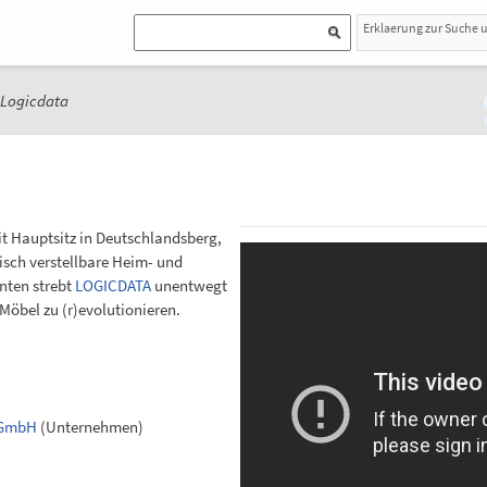
Erklaerung zur Suche 
Logicdata
t Hauptsitz in Deutschlandsberg,
isch verstellbare Heim- und
nten strebt
LOGICDATA
unentwegt
öbel zu (r)evolutionieren.
 GmbH
(Unternehmen)