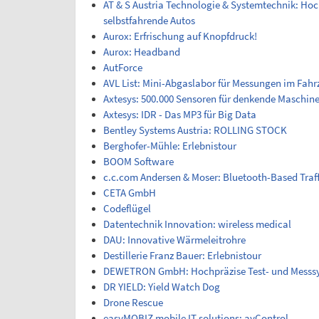
AT & S Austria Technologie & Systemtechnik: Hoc
selbstfahrende Autos
Aurox: Erfrischung auf Knopfdruck!
Aurox: Headband
AutForce
AVL List: Mini-Abgaslabor für Messungen im Fahr
Axtesys: 500.000 Sensoren für denkende Maschin
Axtesys: IDR - Das MP3 für Big Data
Bentley Systems Austria: ROLLING STOCK
Berghofer-Mühle: Erlebnistour
BOOM Software
c.c.com Andersen & Moser: Bluetooth-Based Traff
CETA GmbH
Codeflügel
Datentechnik Innovation: wireless medical
DAU: Innovative Wärmeleitrohre
Destillerie Franz Bauer: Erlebnistour
DEWETRON GmbH: Hochpräzise Test- und Messs
DR YIELD: Yield Watch Dog
Drone Rescue
easyMOBIZ mobile IT solutions: ayControl