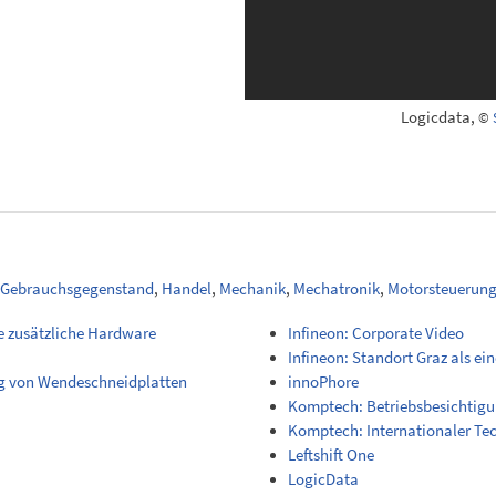
Logicdata,
©
Gebrauchsgegenstand
,
Handel
,
Mechanik
,
Mechatronik
,
Motorsteuerun
e zusätzliche Hardware
Infineon: Corporate Video
Infineon: Standort Graz als e
ng von Wendeschneidplatten
innoPhore
Komptech: Betriebsbesichtigu
Komptech: Internationaler Te
Leftshift One
LogicData