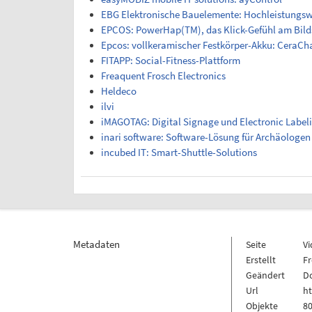
EBG Elektronische Bauelemente: Hochleistungswi
EPCOS: PowerHap(TM), das Klick-Gefühl am Bil
Epcos: vollkeramischer Festkörper-Akku: CeraCh
FITAPP: Social-Fitness-Plattform
Freaquent Frosch Electronics
Heldeco
ilvi
iMAGOTAG: Digital Signage und Electronic Label
inari software: Software-Lösung für Archäologen
incubed IT: Smart-Shuttle-Solutions
Metadaten
Seite
V
Erstellt
Fr
Geändert
Do
Url
h
Objekte
80