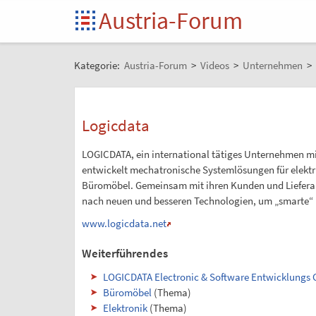
Austria-Forum
Kategorie:
Austria-Forum
>
Videos
>
Unternehmen
>
Logicdata
LOGICDATA, ein international tätiges Unternehmen mi
entwickelt mechatronische Systemlösungen für elektr
Büromöbel. Gemeinsam mit ihren Kunden und Liefera
nach neuen und besseren Technologien, um „smarte“ M
www.logicdata.net
Weiterführendes
LOGICDATA Electronic & Software Entwicklungs
Büromöbel
(Thema)
Elektronik
(Thema)