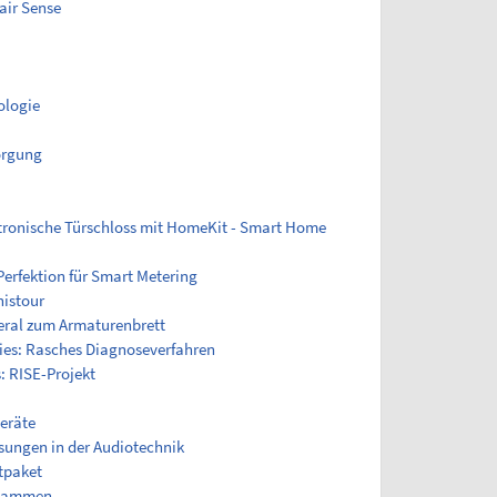
air Sense
logie
orgung
ktronische Türschloss mit HomeKit - Smart Home
erfektion für Smart Metering
nistour
neral zum Armaturenbrett
gies: Rasches Diagnoseverfahren
: RISE-Projekt
geräte
sungen in der Audiotechnik
tpaket
zusammen