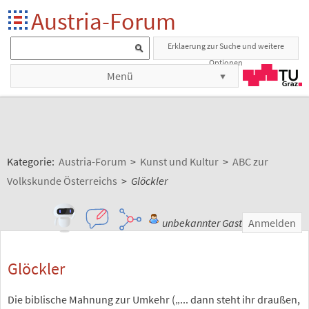
Austria-Forum
Erklaerung zur Suche und weitere
Optionen
Menü
Kategorie:
Austria-Forum
>
Kunst und Kultur
>
ABC zur
Volkskunde Österreichs
>
Glöckler
unbekannter Gast
Anmelden
Glöckler
Die biblische Mahnung zur Umkehr („... dann steht ihr draußen,