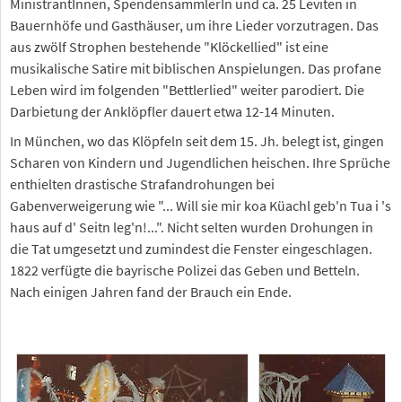
MinistrantInnen, SpendensammlerIn und ca. 25 Leviten in
Bauernhöfe und Gasthäuser, um ihre Lieder vorzutragen. Das
aus zwölf Strophen bestehende "Klöckellied" ist eine
musikalische Satire mit biblischen Anspielungen. Das profane
Leben wird im folgenden "Bettlerlied" weiter parodiert. Die
Darbietung der Anklöpfler dauert etwa 12-14 Minuten.
In München, wo das Klöpfeln seit dem 15. Jh. belegt ist, gingen
Scharen von Kindern und Jugendlichen heischen. Ihre Sprüche
enthielten drastische Strafandrohungen bei
Gabenverweigerung wie "... Will sie mir koa Küachl geb'n Tua i 's
haus auf d' Seitn leg'n!...". Nicht selten wurden Drohungen in
die Tat umgesetzt und zumindest die Fenster eingeschlagen.
1822 verfügte die bayrische Polizei das Geben und Betteln.
Nach einigen Jahren fand der Brauch ein Ende.