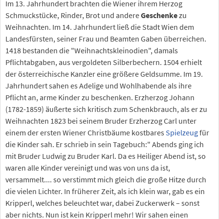
Im 13. Jahrhundert brachten die Wiener ihrem Herzog
Schmuckstücke, Rinder, Brot und andere
Geschenke
zu
Weihnachten. Im 14. Jahrhundert ließ die Stadt Wien dem
Landesfürsten, seiner Frau und Beamten Gaben überreichen.
1418 bestanden die "Weihnachtskleinodien", damals
Pflichtabgaben, aus vergoldeten Silberbechern. 1504 erhielt
der österreichische Kanzler eine größere Geldsumme. Im 19.
Jahrhundert sahen es Adelige und Wohlhabende als ihre
Pflicht an, arme Kinder zu beschenken. Erzherzog Johann
(1782-1859) äußerte sich kritisch zum Schenkbrauch, als er zu
Weihnachten 1823 bei seinem Bruder Erzherzog Carl unter
einem der ersten Wiener Christbäume kostbares
Spielzeug
für
die Kinder sah. Er schrieb in sein Tagebuch:" Abends ging ich
mit Bruder Ludwig zu Bruder Karl. Da es Heiliger Abend ist, so
waren alle Kinder vereinigt und was von uns da ist,
versammelt.... so verstimmt mich gleich die große Hitze durch
die vielen Lichter. In früherer Zeit, als ich klein war, gab es ein
Kripperl, welches beleuchtet war, dabei Zuckerwerk – sonst
aber nichts. Nun ist kein Kripperl mehr! Wir sahen einen