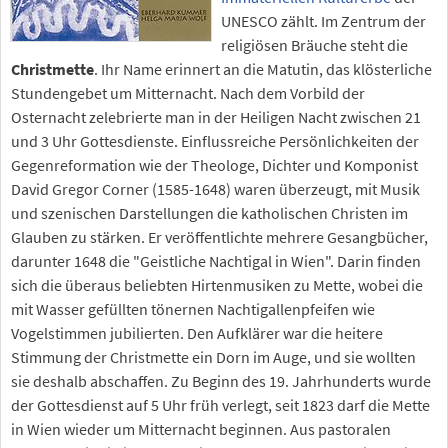
UNESCO zählt. Im Zentrum der
religiösen Bräuche steht die
Christmette
. Ihr Name erinnert an die Matutin, das klösterliche
Stundengebet um Mitternacht. Nach dem Vorbild der
Osternacht zelebrierte man in der Heiligen Nacht zwischen 21
und 3 Uhr Gottesdienste. Einflussreiche Persönlichkeiten der
Gegenreformation wie der Theologe, Dichter und Komponist
David Gregor Corner (1585-1648) waren überzeugt, mit Musik
und szenischen Darstellungen die katholischen Christen im
Glauben zu stärken. Er veröffentlichte mehrere Gesangbücher,
darunter 1648 die "Geistliche Nachtigal in Wien". Darin finden
sich die überaus beliebten Hirtenmusiken zu Mette, wobei die
mit Wasser gefüllten tönernen Nachtigallenpfeifen wie
Vogelstimmen jubilierten. Den Aufklärer war die heitere
Stimmung der Christmette ein Dorn im Auge, und sie wollten
sie deshalb abschaffen. Zu Beginn des 19. Jahrhunderts wurde
der Gottesdienst auf 5 Uhr früh verlegt, seit 1823 darf die Mette
in Wien wieder um Mitternacht beginnen. Aus pastoralen