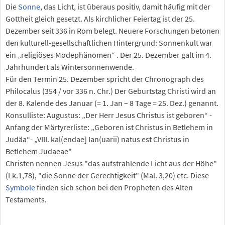
Die
Sonne
, das Licht, ist überaus positiv, damit häufig mit der
Gottheit gleich gesetzt. Als kirchlicher Feiertag ist der 25.
Dezember seit 336 in Rom belegt. Neuere Forschungen betonen
den kulturell-gesellschaftlichen Hintergrund: Sonnenkult war
ein „religiöses Modephänomen“ . Der 25. Dezember galt im 4.
Jahrhundert als Wintersonnenwende.
Für den Termin 25. Dezember spricht der Chronograph des
Philocalus (354 / vor 336 n. Chr.) Der Geburtstag Christi wird an
der 8. Kalende des Januar (= 1. Jan – 8 Tage = 25. Dez.) genannt.
Konsulliste: Augustus: „Der Herr Jesus Christus ist geboren“ -
Anfang der Märtyrerliste: „Geboren ist Christus in Betlehem in
Judäa“- „VIII. kal(endae] Ian(uarii) natus est Christus in
Betlehem Judaeae"
Christen nennen Jesus "das aufstrahlende Licht aus der Höhe"
(Lk.1,78), "die Sonne der Gerechtigkeit" (Mal. 3,20) etc. Diese
Symbole
finden sich schon bei den Propheten des Alten
Testaments.