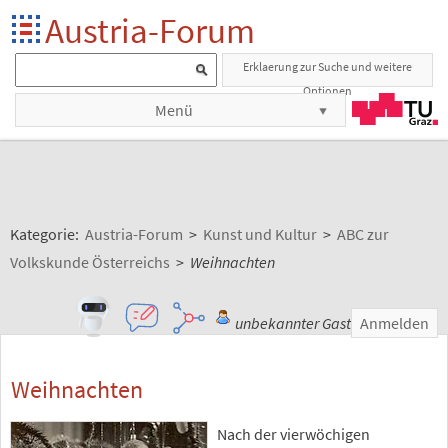
Austria-Forum
Erklaerung zur Suche und weitere
Optionen
Menü
Kategorie:
Austria-Forum
>
Kunst und Kultur
>
ABC zur
Volkskunde Österreichs
>
Weihnachten
unbekannter Gast
Anmelden
Weihnachten
Nach der vierwöchigen