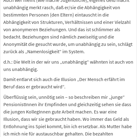
Auch wer meint (wie mache Jugendliche), eigenes Geld macht
unabhängig merkt rasch, daß er/sie die Abhängigkeit von
bestimmten Personen (den Eltern) eintauscht in die
Abhängigkeit von Strukturen, Verhältnissen und einer Vielzahl
von anonymeren Beziehungen. Und das ist schlimmer als
bedacht. Beziehungen sind nämlich zweiseitig und die
Anonymität die gesucht wurde, um unabhängig zu sein, schlägt
zurück als „Namenlosigkeit“ im System.
d.h.: Die Welt in der wir uns „unabhängig“ wähnten ist auch von
uns unabhängig.
Damit entlarvt sich auch die Illusion „Der Mensch erfährt im
Beruf dass er gebraucht wird“.
Überflüssig sein, unnötig sein – so beschreiben mir „junge“
PensionistInnen ihr Empfinden und gleichzeitig sehen sie dass
die jungen KollegInnen gute Arbeit machen. Es war eine
Illusion, dass wir sie gebraucht haben. Wo immer das Geld als
Entlohnung ins Spiel kommt, bin ich ersetzbar. Als Mutter habe
ich mich nie für austauschbar gehalten. Die bezahlten