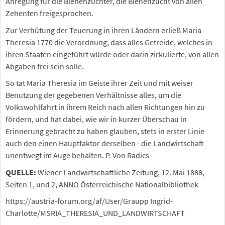
Anregung für die Bienenzüchter, die Bienenzucht von allen
Zehenten freigesprochen.
Zur Verhütung der Teuerung in ihren Ländern erließ Maria
Theresia 1770 die Verordnung, dass alles Getreide, welches in
ihren Staaten eingeführt würde oder darin zirkulierte, von allen
Abgaben frei sein solle.
So tat Maria Theresia im Geiste ihrer Zeit und mit weiser
Benutzung der gegebenen Verhältnisse alles, um die
Volkswohlfahrt in ihrem Reich nach allen Richtungen hin zu
fördern, und hat dabei, wie wir in kurzer Überschau in
Erinnerung gebracht zu haben glauben, stets in erster Linie
auch den einen Hauptfaktor derselben - die Landwirtschaft
unentwegt im Auge behalten. P. Von Radics
QUELLE:
Wiener Landwirtschaftliche Zeitung, 12. Mai 1888,
Seiten 1, und 2, ANNO Österreichische Nationalbibliothek
https://austria-forum.org/af/User/Graupp Ingrid-
Charlotte/MSRIA_THERESIA_UND_LANDWIRTSCHAFT