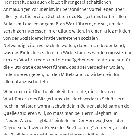
Herrschaft, dass auch die Zeit ihrer gesellschaftlichen
Anmaßungen vorüber ist, ihr persönlicher Vorteil eben über
alles geht. Die breiten Schichten des Bürgertums hätten allen
Anlass mit diesen angemaßten Wortführern, die sie, um der
schäbigen Interessen ihrer Clique willen, in einen Krieg mit den
von der Sozialdemokratie vertretenen sozialen
Notwendigkeiten verwickeln wollen, dabei nicht bedenkend,
was das Ende dieses dreisten Widerstandes werden müsste, ein
ernstes Wort zu reden und die maßgebenden Leute, die nur für
die Plutokratie das Wort führen, das aber verdecken wollen,
indem sie vorgeben, für den Mittelstand zu wirken, ein für
allemal abzuschütteln.
Wenn man die Überheblichkeit der Leute, die sich so zu
Wortführern des Bürgertums, das doch weder in Schlössern
noch in Palästen wohnt, schwindeln möchten, gleichsam an der
Quelle studieren will, so muss man bei Herrn Sieghart im
„Neuen Wiener Tagblatt“ einkehren. Der Herr wagt von „der
Gegnerschaft weiter Kreise der Bevölkerung“ zu reden; als ob
die Bevölkerung nicht mehr das Interesse hätte, die