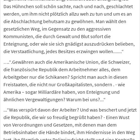
Das Hühnchen soll schön sachte, nach und nach, geschlachtet
werden, um ihm nicht plötzlich allzu weh zu tun und um es an
die Abschlachtung behutsam zu gewöhnen. Man wählt den
gesetzlichen Weg, im Gegensatz zu den aggressiven
Kommunisten, die durch Gewalt und Blut sofort die
Enteignung, oder wie sie sich gnädigst auszudrücken belieben,
die Verstaatlichung, jedes Besitzes erzwingen wollen.......“
….“.Gewähren auch die Amerikanische Union, die Schweizer,
die französische Republik dem Arbeitnehmer alles, dem
Arbeitgeber nur die Schikanen? Spricht man auch in diesen
Freistaaten, die nicht nur Großkapitalisten, sondern . - wie
Amerika – sogar Milliardäre haben, von Enteignung und
ähnlichen Vergewaltigungen? Warum bei uns?...“
...“Was verspürt davon der Arbeiter? Und was beschert und jetzt
die Republik, die wir so freudig begrüßt haben? - Einen Wust
von Verordnungen und Gesetzen, mit denen man dem
Betriebsinhaber die Hände bindet, ihm Hindernisse in den Weg
legt, ihn förmlich unter Polizeiaufsicht stellt und eine Kontrolle