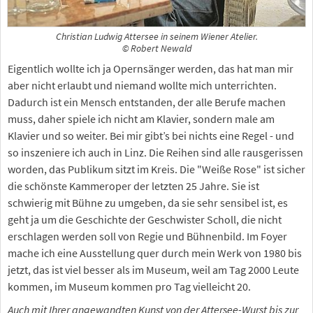
Christian Ludwig Attersee in seinem Wiener Atelier.
© Robert Newald
Eigentlich wollte ich ja Opernsänger werden, das hat man mir
aber nicht erlaubt und niemand wollte mich unterrichten.
Dadurch ist ein Mensch entstanden, der alle Berufe machen
muss, daher spiele ich nicht am Klavier, sondern male am
Klavier und so weiter. Bei mir gibt’s bei nichts eine Regel - und
so inszeniere ich auch in Linz. Die Reihen sind alle rausgerissen
worden, das Publikum sitzt im Kreis. Die "Weiße Rose" ist sicher
die schönste Kammeroper der letzten 25 Jahre. Sie ist
schwierig mit Bühne zu umgeben, da sie sehr sensibel ist, es
geht ja um die Geschichte der Geschwister Scholl, die nicht
erschlagen werden soll von Regie und Bühnenbild. Im Foyer
mache ich eine Ausstellung quer durch mein Werk von 1980 bis
jetzt, das ist viel besser als im Museum, weil am Tag 2000 Leute
kommen, im Museum kommen pro Tag vielleicht 20.
Auch mit Ihrer angewandten Kunst von der Attersee-Wurst bis zur