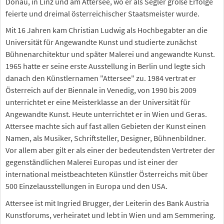
Donau, in Linz und am Attersee, wo er als Segler große Erfolge
feierte und dreimal österreichischer Staatsmeister wurde.
Mit 16 Jahren kam Christian Ludwig als Hochbegabter an die
Universität für Angewandte Kunst und studierte zunächst
Bühnenarchitektur und später Malerei und angewandte Kunst.
1965 hatte er seine erste Ausstellung in Berlin und legte sich
danach den Künstlernamen "Attersee" zu. 1984 vertrat er
Österreich auf der Biennale in Venedig, von 1990 bis 2009
unterrichtet er eine Meisterklasse an der Universität für
Angewandte Kunst. Heute unterrichtet er in Wien und Geras.
Attersee machte sich auf fast allen Gebieten der Kunst einen
Namen, als Musiker, Schriftsteller, Designer, Bühnenbildner.
Vor allem aber gilt er als einer der bedeutendsten Vertreter der
gegenständlichen Malerei Europas und ist einer der
international meistbeachteten Künstler Österreichs mit über
500 Einzelausstellungen in Europa und den USA.
Attersee ist mit Ingried Brugger, der Leiterin des Bank Austria
Kunstforums, verheiratet und lebt in Wien und am Semmering.