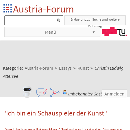
Austria-Forum
Erklaerung zur Suche und weitere
Optionen
Menü
Kategorie:
Austria-Forum
>
Essays
>
Kunst
>
Christin Ludwig
Attersee
unbekannter Gast
Anmelden
"Ich bin ein Schauspieler der Kunst"
Der Universalkünstler Christian Ludwig Attersee,