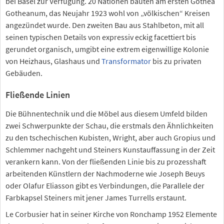
bei Basel zur Verfügung. 20 Nationen bauten am ersten Gothea
Gotheanum, das Neujahr 1923 wohl von „völkischen“ Kreisen
angezündet wurde. Den zweiten Bau aus Stahlbeton, mit all
seinen typischen Details von expressiv eckig facettiert bis
gerundet organisch, umgibt eine extrem eigenwillige Kolonie
von Heizhaus, Glashaus und
Transformator
bis zu privaten
Gebäuden.
Fließende Linien
Die Bühnentechnik und die Möbel aus diesem Umfeld bilden
zwei Schwerpunkte der Schau, die erstmals den Ähnlichkeiten
zu den tschechischen Kubisten, Wright, aber auch Gropius und
Schlemmer nachgeht und Steiners Kunstauffassung in der Zeit
verankern kann. Von der fließenden Linie bis zu prozesshaft
arbeitenden Künstlern der Nachmoderne wie Joseph Beuys
oder Olafur Eliasson gibt es Verbindungen, die Parallele der
Farbkapsel Steiners mit jener James Turrells erstaunt.
Le Corbusier hat in seiner Kirche von Ronchamp 1952 Elemente