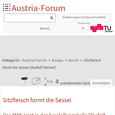
Austria-Forum
Erklaerung zur Suche und weitere
Optionen
Menü
Kategorie:
Austria-Forum
>
Essays
>
Kunst
>
Sitzfleisch
formt die Sessel (Rudolf Steiner)
unbekannter Gast
Anmelden
Sitzfleisch formt die Sessel
Das MAK zeigt in der Ausstellungshalle "Rudolf