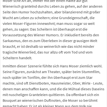
Moser’sche Art an, immer mit der einen Hälfte auf gut
Wienerisch grantelnd durchs Leben zu gehen, auf der anderen
Seite den Humor hochzuhalten, aber bilanzierend mit großer
Wucht am Leben zu scheitern; eine Grundeigenschaft, die
vielen Moser-Figuren innewohnt; man muss sogar so weit
gehen, zu sagen: Das Scheitern ist überhaupt erst die
Voraussetzung des Wiener Humors. Er inkludiert bereits den
Sarkasmus, den es zum Überleben in dieser grausigen Welt
braucht, er ist deshalb so weinerlich wie das nicht minder
tragische Wienerlied, das nur allzu oft vom Tod und vom
Scheitern handelt.
Inmitten dieser Szenerie fühlte sich Hans Moser ziemlich wohl.
Seine Figuren, zunächst am Theater, später beim Stummfilm,
noch später im Tonfilm, der ihn überhaupt erst zum Star
machte, sind oft Dienstboten, Hausmeister, Ober, Wirte - Leute,
denen man anschaffen kann, und die die Mühsal dieses Daseins
mit nuscheligen Granteleien quittieren. Da offenbart sich ein
Bouquet an wienerischen Duftnoten, die Moser so berühmt
gemacht haben: Er ist als kleiner Mann aus dem Volk nie