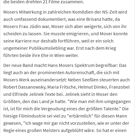
die beiden drehten 21 Filme zusammen.
Mosers Mitwirkung in zahlreichen Komödien der NS-Zeit wird
auch umfassend dokumentiert, was eine Brisanz hatte, da
Mosers Frau Jüdin war, Moser sich aber weigerte, sich von ihr
scheiden zu lassen. Sie musste emigrieren, und Moser konnte
seine Karriere nur deshalb fortführen, weil er ein solch
ungemeiner Publikumsliebling war. Erst nach dem Krieg
führten beide ihre Ehe in Wien weiter.
Der neue Band macht Hans Mosers Spektrum begreifbar: Das
liegt auch an der prominenten Autorenschaft, die sich mit
Mosers Werk auseinandersetzt: Neben Seeßlen steuerten auch
Robert Dassanowsky, Maria Fritsche, Helmut Dimko, Franzobel
und Elfriede Jelinek Texte bei. Jelinek sieht in Moser den
Größten, den das Land je hatte. "Wie man mit ihm umgegangen
ist, ist für mich die Vergeudung eines der größten Talente." Die
hiesige Filmindustrie sei viel zu "erbärmlich" für diesen Mann
gewesen, "Ich wage mir gar nicht vorzustellen, wie er unter der
Regie eines großen Meisters aufgeblüht wäre. So hat er einen