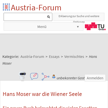
Austria-Forum
Erklaerung zur Suche und weitere
Optionen
Menü
Kategorie:
Austria-Forum
>
Essays
>
Vermischtes
>
Hans
Moser
unbekannter Gast
Anmelden
Hans Moser war die Wiener Seele
Ein neues Buch beleuchtet die vielen Facetten