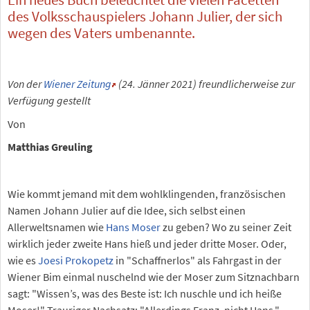
des Volksschauspielers Johann Julier, der sich
wegen des Vaters umbenannte.
Von der
Wiener Zeitung
(24. Jänner 2021) freundlicherweise zur
Verfügung gestellt
Von
Matthias Greuling
Wie kommt jemand mit dem wohlklingenden, französischen
Namen Johann Julier auf die Idee, sich selbst einen
Allerweltsnamen wie
Hans Moser
zu geben? Wo zu seiner Zeit
wirklich jeder zweite Hans hieß und jeder dritte Moser. Oder,
wie es
Joesi Prokopetz
in "Schaffnerlos" als Fahrgast in der
Wiener Bim einmal nuschelnd wie der Moser zum Sitznachbarn
sagt: "Wissen’s, was des Beste ist: Ich nuschle und ich heiße
Moser!" Trauriger Nachsatz: "Allerdings Franz, nicht Hans."