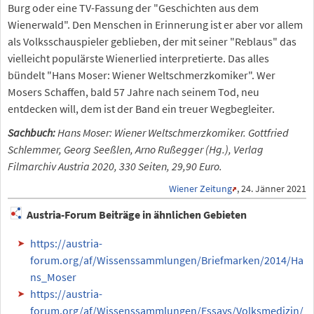
Burg oder eine TV-Fassung der "Geschichten aus dem
Wienerwald". Den Menschen in Erinnerung ist er aber vor allem
als Volksschauspieler geblieben, der mit seiner "Reblaus" das
vielleicht populärste Wienerlied interpretierte. Das alles
bündelt "Hans Moser: Wiener Weltschmerzkomiker". Wer
Mosers Schaffen, bald 57 Jahre nach seinem Tod, neu
entdecken will, dem ist der Band ein treuer Wegbegleiter.
Sachbuch:
Hans Moser: Wiener Weltschmerzkomiker. Gottfried
Schlemmer, Georg Seeßlen, Arno Rußegger (Hg.), Verlag
Filmarchiv Austria 2020, 330 Seiten, 29,90 Euro.
Wiener Zeitung
, 24. Jänner 2021
Austria-Forum Beiträge in ähnlichen Gebieten
https://austria-
forum.org/af/Wissenssammlungen/Briefmarken/2014/Ha
ns_Moser
https://austria-
forum.org/af/Wissenssammlungen/Essays/Volksmedizin/