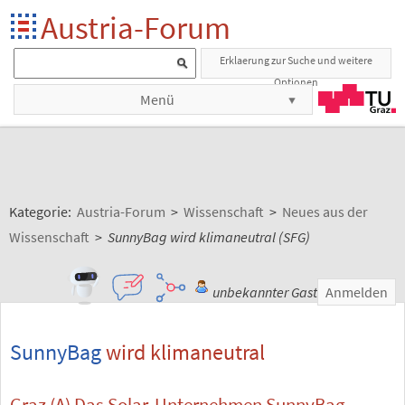
Austria-Forum
Erklaerung zur Suche und weitere
Optionen
Menü
Kategorie:
Austria-Forum
>
Wissenschaft
>
Neues aus der
Wissenschaft
>
SunnyBag wird klimaneutral (SFG)
unbekannter Gast
Anmelden
SunnyBag
wird klimaneutral
Graz (A) Das Solar-Unternehmen SunnyBag