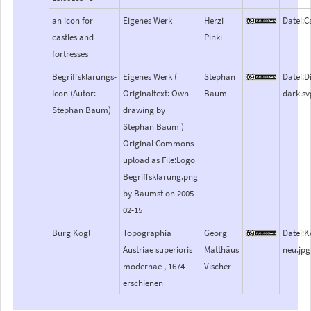
an icon for
Eigenes Werk
Herzi
Datei:C
castles and
Pinki
fortresses
Begriffsklärungs-
Eigenes Werk (
Stephan
Datei:D
Icon (Autor:
Originaltext: Own
Baum
dark.sv
Stephan Baum)
drawing by
Stephan Baum )
Original Commons
upload as File:Logo
Begriffsklärung.png
by Baumst on 2005-
02-15
Burg Kogl
Topographia
Georg
Datei:K
Austriae superioris
Matthäus
neu.jpg
modernae , 1674
Vischer
erschienen