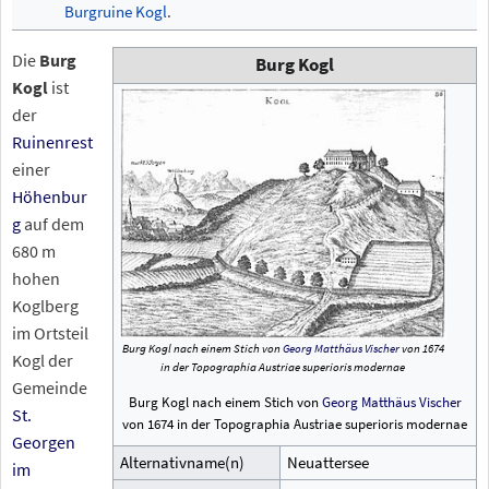
Burgruine Kogl
.
Die
Burg
Burg Kogl
Kogl
ist
der
Ruinenrest
einer
Höhenbur
g
auf dem
680 m
hohen
Koglberg
im Ortsteil
Burg Kogl nach einem Stich von
Georg Matthäus Vischer
von 1674
Kogl der
in der Topographia Austriae superioris modernae
Gemeinde
Burg Kogl nach einem Stich von
Georg Matthäus Vischer
St.
von 1674 in der Topographia Austriae superioris modernae
Georgen
Alternativname(n)
Neuattersee
im