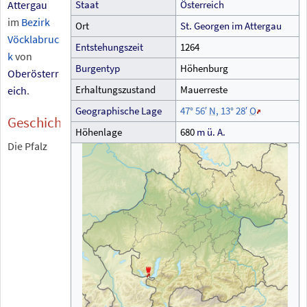
Attergau
Staat
Österreich
im
Bezirk
Ort
St. Georgen im Attergau
Vöcklabruc
Entstehungszeit
1264
k
von
Burgentyp
Höhenburg
Oberösterr
Erhaltungszustand
Mauerreste
eich
.
Geographische
Lage
47°
56′
N
,
13°
28′
O
Geschichte
Höhenlage
680
m
ü.
A.
Die Pfalz