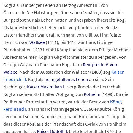
Kogl als Bamberger Lehen an Herzog Albrecht III. von
Österreich. Die Habsburger „übersahen“ später, dass sie die
Burg selbst nur als Lehen hatten und vergaben ihrerseits Kogl
als landesfürstliches Lehen oder verpfändeten den Besitz.
Erster Pfandherr war Graf Herrmann von Cilli. Auf ihn folgte
Heinrich von
Wallsee
(1411), bis 1416 war Hans Eitzinger
Pfandinhaber. 1453 befahl König Ladislaus dem Pfleger Michael
Albrechtsheimer, Kogl an Gilg Vischmeister zu übergeben. Von
Ortolph Geymann übernahm Kogl dann
Reinprecht V. von
Walsee
. Nach dem Aussterben der Wallseer (1483) zog
Kaiser
Friedrich III.
Kogl als
heimgefallenes Lehen
an sich. Sein
Nachfolger,
Kaiser Maximilian I.
, verpfändete die Herrschaft
Kogl an seinen Statthalter Wolfgang von
Polheim
(1499). Da die
Pollheimer Protestanten waren, wurde der Besitz von
König
Ferdinand I.
an Hans Hofmann gegeben. 1550 erlaubte König
Ferdinand seinem Kämmerer Johann Hofmann von Grünpichl,
dass dieser Kogl aus der Pfandschaft des Cyriak von Pohlheim
auslösen durfte.
Kaiser Rudolf II.
tilgte letztendlich 1570 die