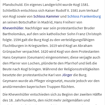
Pfandschuld. Ein eigenes Landgericht wurde Kogl 1581.
Schließlich entschloss sich Kaiser Rudolf II. 1581 zum Verkauf
von Kogl sowie von
Schloss Kammer
und
Schloss Frankenburg
an seinen Botschafter in Madrid, Hans Freiherr von
Khevenhüller
. Nachfolger war sein protestantischer Bruder
Bartholomäus, auf den sein katholischer Sohn Franz Christoph
folgte. 1594 galt die Burg Kogl zu den verteidigungsfähigen
Fluchtburgen in Kriegszeiten. 1619 wird Kogl an Abraham
Grünpacher verpachtet. 1620 wird Kogl von dem Protestanten
Hans Geymann (Geumann) eingenommen; diese verjagte auch
den Pfarrer von Lochen, plünderte den Pfarrhof und ließ die
Beute nach Kogl bringen. Während der Religionsstreitigkeiten
besetzte der protestantische Karl von
Jörger
die Burg.
Geymann wurde als Pfleger eingesetzt, musste jedoch vor den
anstürmenden bayerischen Truppen flüchten.
Die Khevenhüller entschieden sich zu Beginn der zweiten Hälfte
des 18. Jahrhunderts, den nicht mehr zeitgemäßen und