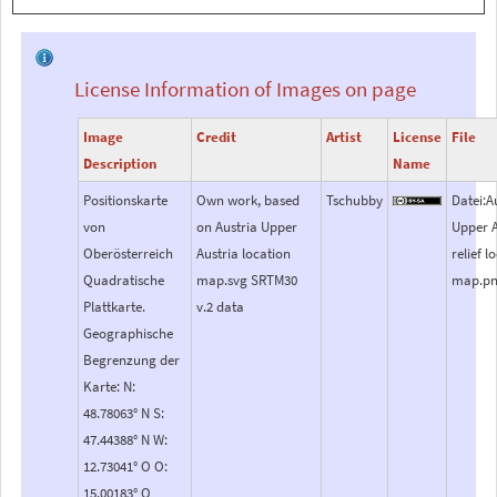
License Information of Images on page
Image
Credit
Artist
License
File
Description
Name
Positionskarte
Own work, based
Tschubby
Datei:A
von
on Austria Upper
Upper A
Oberösterreich
Austria location
relief l
Quadratische
map.svg SRTM30
map.p
Plattkarte.
v.2 data
Geographische
Begrenzung der
Karte: N:
48.78063° N S:
47.44388° N W:
12.73041° O O:
15.00183° O