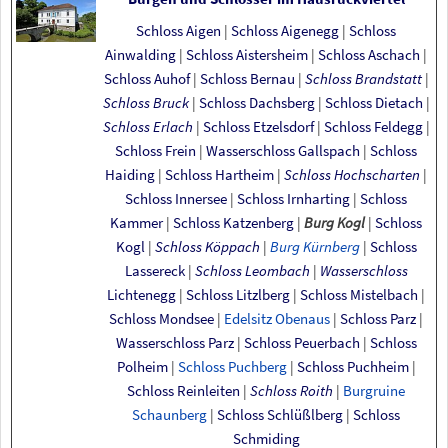
Schloss Aigen
|
Schloss Aigenegg
|
Schloss
Ainwalding
|
Schloss Aistersheim
|
Schloss Aschach
|
Schloss Auhof
|
Schloss Bernau
|
Schloss Brandstatt
|
Schloss Bruck
|
Schloss Dachsberg
|
Schloss Dietach
|
Schloss Erlach
|
Schloss Etzelsdorf
|
Schloss Feldegg
|
Schloss Frein
|
Wasserschloss Gallspach
|
Schloss
Haiding
|
Schloss Hartheim
|
Schloss Hochscharten
|
Schloss Innersee
|
Schloss Irnharting
|
Schloss
Kammer
|
Schloss Katzenberg
|
Burg Kogl
|
Schloss
Kogl
|
Schloss Köppach
|
Burg Kürnberg
|
Schloss
Lassereck
|
Schloss Leombach
|
Wasserschloss
Lichtenegg
|
Schloss Litzlberg
|
Schloss Mistelbach
|
Schloss Mondsee
|
Edelsitz Obenaus
|
Schloss Parz
|
Wasserschloss Parz
|
Schloss Peuerbach
|
Schloss
Polheim
|
Schloss Puchberg
|
Schloss Puchheim
|
Schloss Reinleiten
|
Schloss Roith
|
Burgruine
Schaunberg
|
Schloss Schlüßlberg
|
Schloss
Schmiding