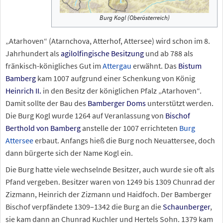
Burg Kogl (Oberösterreich)
„Atarhoven“ (Atarnchova, Atterhof, Attersee) wird schon im 8.
Jahrhundert als
agilolfingische Besitzung
und ab 788 als
fränkisch-königliches Gut im
Attergau
erwähnt. Das
Bistum
Bamberg
kam 1007 aufgrund einer Schenkung von König
Heinrich II.
in den Besitz der königlichen Pfalz „Atarhoven“.
Damit sollte der Bau des
Bamberger Doms
unterstützt werden.
Die Burg Kogl wurde 1264 auf Veranlassung von
Bischof
Berthold von Bamberg
anstelle der 1007 errichteten
Burg
Attersee
erbaut. Anfangs hieß die Burg noch Neuattersee, doch
dann bürgerte sich der Name Kogl ein.
Die Burg hatte viele wechselnde Besitzer, auch wurde sie oft als
Pfand vergeben. Besitzer waren von 1249 bis 1309 Chunrad der
Zizmann, Heinrich der Zizmann und Haidfoch. Der Bamberger
Bischof verpfändete 1309–1342 die Burg an die
Schaunberger
,
sie kam dann an Chunrad Kuchler und Hertels Sohn. 1379 kam