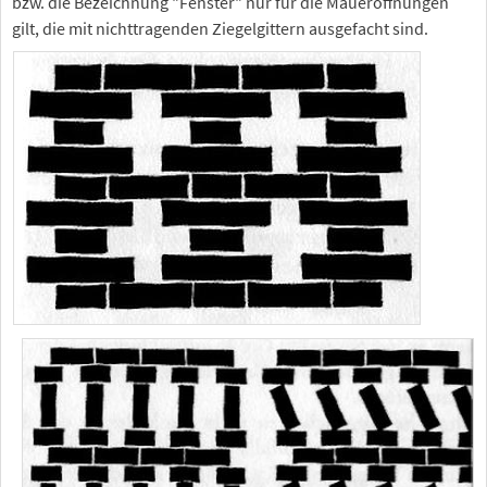
bzw. die Bezeichnung "Fenster" nur für die Maueröffnungen
gilt, die mit nichttragenden Ziegelgittern ausgefacht sind.