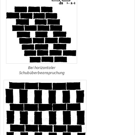
Bei horizontaler
Schubüberbeanspruchung