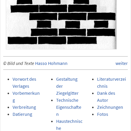
© Bild und Texte
Hasso Hohmann
weiter
Vorwort des
Gestaltung
Literaturverzei
Verlages
der
chnis
Vorbemerkun
Ziegelgitter
Dank des
g
Technische
Autor
Verbreitung
Eigenschafte
Zeichnungen
Datierung
n
Fotos
Haustechnisc
he