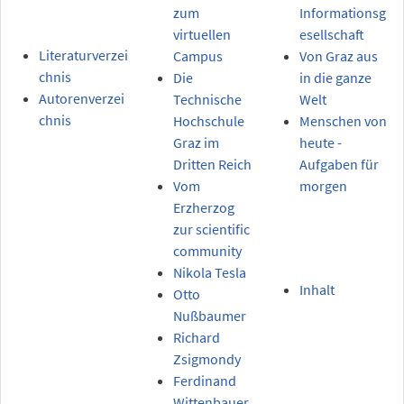
zum
Informationsg
virtuellen
esellschaft
Literaturverzei
Campus
Von Graz aus
chnis
Die
in die ganze
Autorenverzei
Technische
Welt
chnis
Hochschule
Menschen von
Graz im
heute -
Dritten Reich
Aufgaben für
Vom
morgen
Erzherzog
zur scientific
community
Nikola Tesla
Inhalt
Otto
Nußbaumer
Richard
Zsigmondy
Ferdinand
Wittenbauer