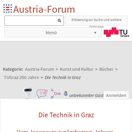
Austria-Forum
Erklaerung zur Suche und weitere
Optionen
Menü
Kategorie:
Austria-Forum
>
Kunst und Kultur
>
Bücher
>
TUGraz 200 Jahre
>
Die Technik in Graz
unbekannter Gast
Anmelden
Die Technik in Graz
Vom Joanneum zur Erzherzog-Johann-