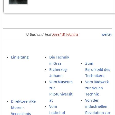
© Bild und Text
Josef W. Wohinz
weiter
Einleitung
Die Technik
in Graz
Zum
Erzherzog
Berufsbild des
Johann
Technikers
Vom Museum
Vom Radwerk
zur
zur Neuen
Pilotuniversit
Technik
ät
Von der
Direktoren/Re
Vom
industriellen
ktoren-
Lesliehof
Revolution zur
Verzeichnis