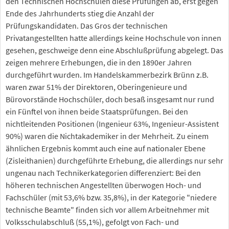
den Technischen Hochschulen diese Prüfungen ab, erst gegen
Ende des Jahrhunderts stieg die Anzahl der
Prüfungskandidaten. Das Gros der technischen
Privatangestellten hatte allerdings keine Hochschule von innen
gesehen, geschweige denn eine Abschlußprüfung abgelegt. Das
zeigen mehrere Erhebungen, die in den 1890er Jahren
durchgeführt wurden. Im Handelskammerbezirk Brünn z.B.
waren zwar 51% der Direktoren, Oberingenieure und
Bürovorstände Hochschüler, doch besaß insgesamt nur rund
ein Fünftel von ihnen beide Staatsprüfungen. Bei den
nichtleitenden Positionen (Ingenieur 63%, Ingenieur-Assistent
90%) waren die Nichtakademiker in der Mehrheit. Zu einem
ähnlichen Ergebnis kommt auch eine auf nationaler Ebene
(Zisleithanien) durchgeführte Erhebung, die allerdings nur sehr
ungenau nach Technikerkategorien differenziert: Bei den
höheren technischen Angestellten überwogen Hoch- und
Fachschüler (mit 53,6% bzw. 35,8%), in der Kategorie "niedere
technische Beamte" finden sich vor allem Arbeitnehmer mit
Volksschulabschluß (55,1%), gefolgt von Fach- und