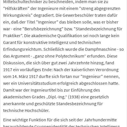
Mittelschultechniker zu beschneiden, indem man sie zu
"Hilfskräften" der Ingenieure mit einem "streng abgegrenzten
Wirkungskreis" degradiert. Die Gewerbeschüler traten dafür
ein, daß der Titel "Ingenieur" das bleiben solle, was er bisher
war - eine "Berufsbezeichnung" bzw. "Standesbezeichnung für
Praktiker". Die akademische Qualifikation sei noch lange kein
Garant für konstruktive Intelligenz und technischen
Erfindungsreichtum. Schließlich wurde die Dampfmaschine - so
das Argument - „ganz ohne Polytechnikum“ erfunden. Diese
Diskussion, die sich über gut zwei Jahrzehnte hinzog, fand
1917 ein vorläufiges Ende: Nach der kaiserlichen Verordnung
vom 14. März 1917 durfte sich fortan nur "Ingenieur" nennen,
wer ein Universitätsstudium erfolgreich abgeschlossen hatte.
Damit war der Ingenieurtitel bis zur Einführung des
akademischen Grades „Dipl.-Ing.“ (1938) eine gesetzlich
anerkannte und geschützte Standesbezeichnung für
technische Hochschüler.
Eine wichtige Funktion für die sich seit der Jahrhundermitte
herausbildende Gruppenidentität der technischen Intelligenz