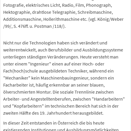
Fotografie, elektrisches Licht, Radio, Film, Phonograph,
Hektographie, drahtlose Telegraphie, Schreibmaschine,
Additionsmaschine, Hollerithmaschine etc. (vgl. König/Weber
/99/, S. 476ff. u. Postman /118/).
Nicht nur die Technologien haben sich verändert und
weiterentwickelt, auch Berufsbilder und Ausbildungssysteme
unterliegen ständigen Veränderungen. Heute versteht man
unter einem "Ingenieur" einen auf einer Hoch- oder
Fach(hoch)schule ausgebildeten Techniker, während ein
"Mechaniker" kein Maschinenbauingenieur, sondern ein
Facharbeiter ist, häufig erkennbar an seiner blauen,
ölverschmierten Montur. Die soziale Trennlinie zwischen
Arbeiter- und Angestelltenberufen, zwischen "Handarbeitern"
und "Kopfarbeitern" im technischen Bereich hat sich in der
zweiten Hälfte des 19. Jahrhundert herausgebildet.
In dieser Zeit entstanden in Österreich die bis heute
existierenden Institutionen und Ausbildungsmöglichkeiten