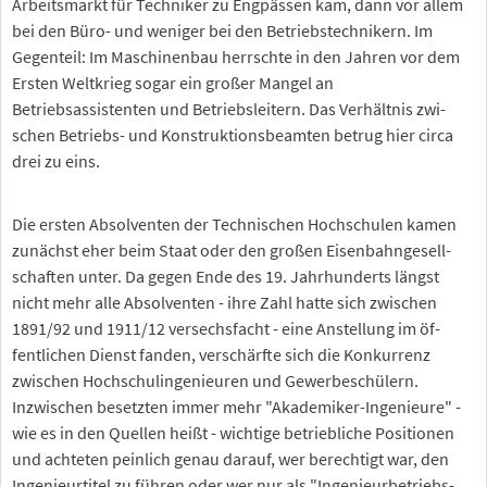
Arbeitsmarkt für Techniker zu Engpässen kam, dann vor allem
bei den Büro- und weniger bei den Betriebstechnikern. Im
Gegenteil: Im Maschinenbau herrschte in den Jahren vor dem
Ersten Weltkrieg sogar ein großer Mangel an
Betriebsassistenten und Betriebsleitern. Das Verhältnis zwi-
schen Betriebs- und Konstruktionsbeamten betrug hier circa
drei zu eins.
Die ersten Absolventen der Technischen Hochschulen kamen
zunächst eher beim Staat oder den großen Eisenbahngesell-
schaften unter. Da gegen Ende des 19. Jahrhunderts längst
nicht mehr alle Absolventen - ihre Zahl hatte sich zwischen
1891/92 und 1911/12 versechsfacht - eine Anstellung im öf-
fentlichen Dienst fanden, verschärfte sich die Konkurrenz
zwischen Hochschulingenieuren und Gewerbeschülern.
Inzwischen besetzten immer mehr "Akademiker-Ingenieure" -
wie es in den Quellen heißt - wichtige betriebliche Positionen
und achteten peinlich genau darauf, wer berechtigt war, den
Ingenieurtitel zu führen oder wer nur als "Ingenieurbetriebs-