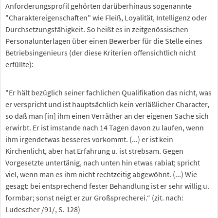
Anforderungsprofil gehörten darüberhinaus sogenannte
"Charaktereigenschaften" wie Fleiß, Loyalität, Intelligenz oder
Durchsetzungsfähigkeit. So heißt es in zeitgenössischen
Personalunterlagen über einen Bewerber für die Stelle eines
Betriebsingenieurs (der diese Kriterien offensichtlich nicht
erfüllte):
"Er hält bezüglich seiner fachlichen Qualifikation das nicht, was
er verspricht und ist hauptsächlich kein verläßlicher Character,
so daß man [in] ihm einen Verräther an der eigenen Sache sich
erwirbt. Er ist imstande nach 14 Tagen davon zu laufen, wenn
ihm irgendetwas besseres vorkommt. (...) er ist kein
Kirchenlicht, aber hat Erfahrung u. ist strebsam. Gegen
Vorgesetzte untertänig, nach unten hin etwas rabiat; spricht
viel, wenn man es ihm nicht rechtzeitig abgewöhnt. (...) Wie
gesagt: bei entsprechend fester Behandlung ist er sehr willig u.
formbar; sonst neigt er zur Großsprecherei.“ (zit. nach:
Ludescher /91/, S. 128)