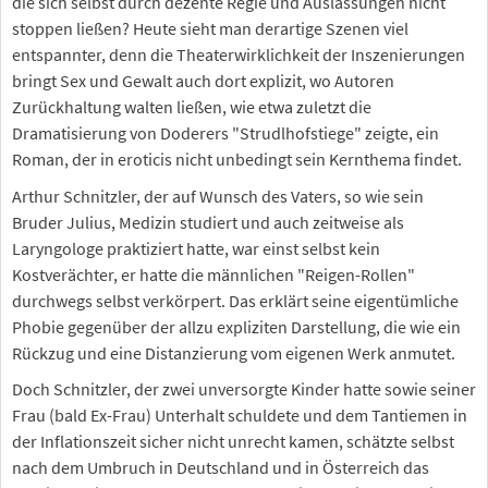
die sich selbst durch dezente Regie und Auslassungen nicht
stoppen ließen? Heute sieht man derartige Szenen viel
entspannter, denn die Theaterwirklichkeit der Inszenierungen
bringt Sex und Gewalt auch dort explizit, wo Autoren
Zurückhaltung walten ließen, wie etwa zuletzt die
Dramatisierung von Doderers "Strudlhofstiege" zeigte, ein
Roman, der in eroticis nicht unbedingt sein Kernthema findet.
Arthur Schnitzler, der auf Wunsch des Vaters, so wie sein
Bruder Julius, Medizin studiert und auch zeitweise als
Laryngologe praktiziert hatte, war einst selbst kein
Kostverächter, er hatte die männlichen "Reigen-Rollen"
durchwegs selbst verkörpert. Das erklärt seine eigentümliche
Phobie gegenüber der allzu expliziten Darstellung, die wie ein
Rückzug und eine Distanzierung vom eigenen Werk anmutet.
Doch Schnitzler, der zwei unversorgte Kinder hatte sowie seiner
Frau (bald Ex-Frau) Unterhalt schuldete und dem Tantiemen in
der Inflationszeit sicher nicht unrecht kamen, schätzte selbst
nach dem Umbruch in Deutschland und in Österreich das