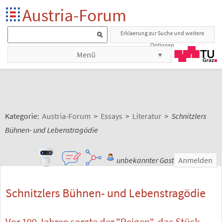
Austria-Forum
Erklaerung zur Suche und weitere
Optionen
Menü
Kategorie:
Austria-Forum
>
Essays
>
Literatur
>
Schnitzlers
Bühnen- und Lebenstragödie
unbekannter Gast
Anmelden
Schnitzlers Bühnen- und Lebenstragödie
Vor 100 Jahren sorgte der "Reigen", das Stück