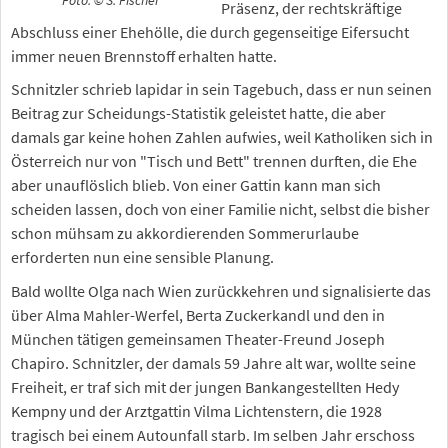
Foto: © S. Fischer
Präsenz, der rechtskräftige
Abschluss einer Ehehölle, die durch gegenseitige Eifersucht
immer neuen Brennstoff erhalten hatte.
Schnitzler schrieb lapidar in sein Tagebuch, dass er nun seinen
Beitrag zur Scheidungs-Statistik geleistet hatte, die aber
damals gar keine hohen Zahlen aufwies, weil Katholiken sich in
Österreich nur von "Tisch und Bett" trennen durften, die Ehe
aber unauflöslich blieb. Von einer Gattin kann man sich
scheiden lassen, doch von einer Familie nicht, selbst die bisher
schon mühsam zu akkordierenden Sommerurlaube
erforderten nun eine sensible Planung.
Bald wollte Olga nach Wien zurückkehren und signalisierte das
über Alma Mahler-Werfel, Berta Zuckerkandl und den in
München tätigen gemeinsamen Theater-Freund Joseph
Chapiro. Schnitzler, der damals 59 Jahre alt war, wollte seine
Freiheit, er traf sich mit der jungen Bankangestellten Hedy
Kempny und der Arztgattin Vilma Lichtenstern, die 1928
tragisch bei einem Autounfall starb. Im selben Jahr erschoss