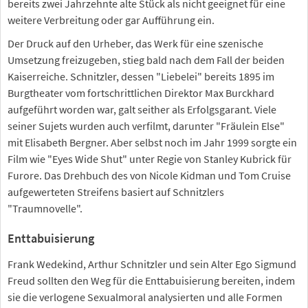
bereits zwei Jahrzehnte alte Stück als nicht geeignet für eine
weitere Verbreitung oder gar Aufführung ein.
Der Druck auf den Urheber, das Werk für eine szenische
Umsetzung freizugeben, stieg bald nach dem Fall der beiden
Kaiserreiche. Schnitzler, dessen "Liebelei" bereits 1895 im
Burgtheater vom fortschrittlichen Direktor Max Burckhard
aufgeführt worden war, galt seither als Erfolgsgarant. Viele
seiner Sujets wurden auch verfilmt, darunter "Fräulein Else"
mit Elisabeth Bergner. Aber selbst noch im Jahr 1999 sorgte ein
Film wie "Eyes Wide Shut" unter Regie von Stanley Kubrick für
Furore. Das Drehbuch des von Nicole Kidman und Tom Cruise
aufgewerteten Streifens basiert auf Schnitzlers
"Traumnovelle".
Enttabuisierung
Frank Wedekind, Arthur Schnitzler und sein Alter Ego Sigmund
Freud sollten den Weg für die Enttabuisierung bereiten, indem
sie die verlogene Sexualmoral analysierten und alle Formen