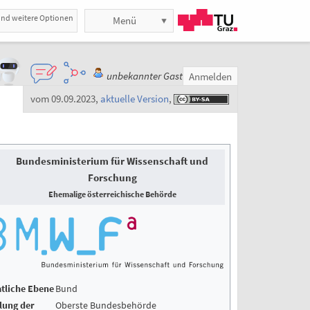
und weitere Optionen
Menü
unbekannter Gast
Anmelden
vom 09.09.2023
,
aktuelle Version
,
Bundesministerium für Wissenschaft und
Forschung
Ehemalige österreichische Behörde
tliche
Ebene
Bund
lung der
Oberste Bundesbehörde