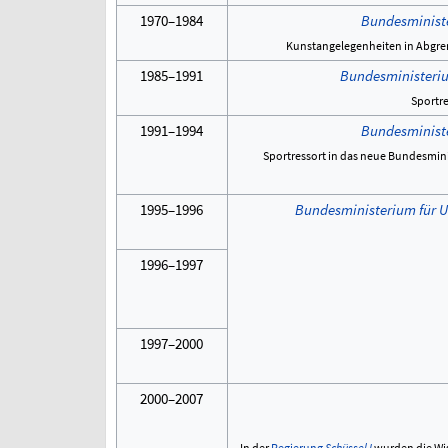
1970–1984
Bundesministe
Kunstangelegenheiten in Abgre
1985–1991
Bundesministeriu
Sportr
1991–1994
Bundesministe
Sportressort in das neue Bundesmin
1995–1996
Bundesministerium für U
1996–1997
1997–2000
2000–2007
In der
Regierung
Schüssel
I
wurden die Wis