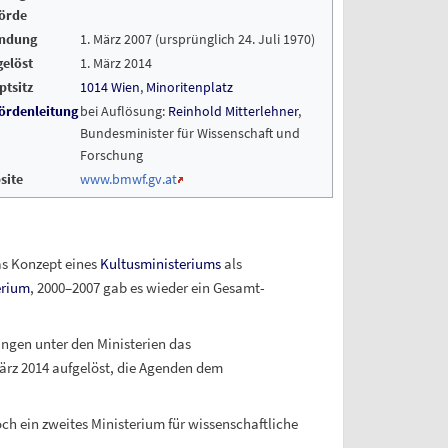
örde
ndung
1. März 2007 (ursprünglich 24. Juli 1970)
gelöst
1. März 2014
ptsitz
1014 Wien
,
Minoritenplatz
örden
leitung
bei Auflösung:
Reinhold Mitterlehner
,
Bundesminister für Wissenschaft und
Forschung
site
www.bmwf.gv.at
s Konzept eines
Kultusministeriums
als
erium
, 2000–2007 gab es wieder ein Gesamt-
gen unter den Ministerien das
ärz 2014 aufgelöst, die Agenden dem
och ein zweites Ministerium für wissenschaftliche