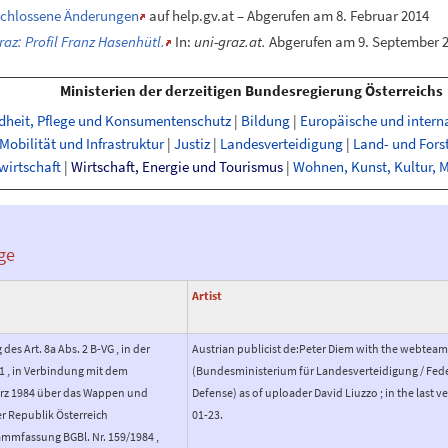
schlossene Änderungen
auf help.gv.at – Abgerufen am 8. Februar 2014
az: Profil Franz Hasenhütl.
In:
uni-graz.at.
Abgerufen am 9.
September 
Ministerien der derzeitigen Bundesregierung Österreichs
ndheit, Pflege und Konsumentenschutz
|
Bildung
|
Europäische und intern
Mobilität und Infrastruktur
|
Justiz
|
Landesverteidigung
|
Land- und Fors
wirtschaft
|
Wirtschaft, Energie und Tourismus
|
Wohnen, Kunst, Kultur, 
ge
Artist
es Art. 8a Abs. 2 B-VG , in der
Austrian publicist de:Peter Diem with the webtea
1 , in Verbindung mit dem
(Bundesministerium für Landesverteidigung / Feder
rz 1984 über das Wappen und
Defense) as of uploader David Liuzzo ; in the last v
r Republik Österreich
01-23.
ammfassung BGBl. Nr. 159/1984 ,