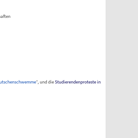
haften
utschenschwemme
“, und die
Studierendenproteste in