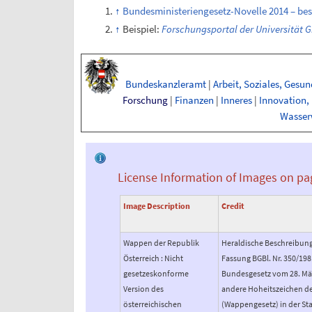
Bundesministeriengesetz-Novelle 2014 – be
Beispiel:
Forschungsportal der Universität Gr
Bundeskanzleramt
|
Arbeit, Soziales, Gesu
Forschung
|
Finanzen
|
Inneres
|
Innovation, 
Wasser
License Information of Images on pa
Image Description
Credit
Wappen der Republik
Heraldische Beschreibung d
Österreich : Nicht
Fassung BGBl. Nr. 350/198
gesetzeskonforme
Bundesgesetz vom 28. Mä
Version des
andere Hoheitszeichen de
österreichischen
(Wappengesetz) in der St