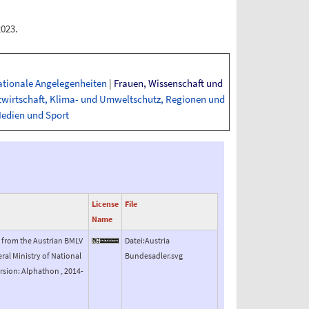
2023
.
ationale Angelegenheiten
|
Frauen, Wissenschaft und
twirtschaft, Klima- und Umweltschutz, Regionen und
Medien und Sport
License
File
Name
m from the Austrian BMLV
Datei:Austria
al Ministry of National
Bundesadler.svg
ersion: Alphathon , 2014-