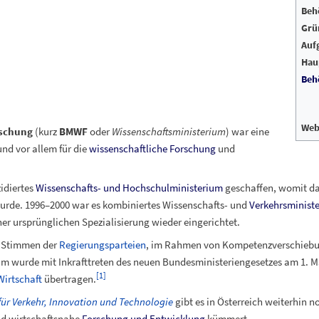
Beh
Grü
Auf
Hau
Beh
Web
rschung
(kurz
BMWF
oder
Wissenschaftsministerium
) war eine
nd vor allem für die
wissenschaftliche Forschung
und
idiertes
Wissenschafts- und Hochschulministerium
geschaffen, womit da
wurde. 1996–2000 war es kombiniertes Wissenschafts- und
Verkehrsminist
ner ursprünglichen Spezialisierung wieder eingerichtet.
n Stimmen der
Regierungsparteien
, im Rahmen von Kompetenzverschiebun
um wurde mit Inkrafttreten des neuen Bundesministeriengesetzes am 1. M
[
1
]
irtschaft
übertragen.
ür Verkehr, Innovation und Technologie
gibt es in Österreich weiterhin n
nd wirtschaftsnahe
Forschung und Entwicklung
kümmert.