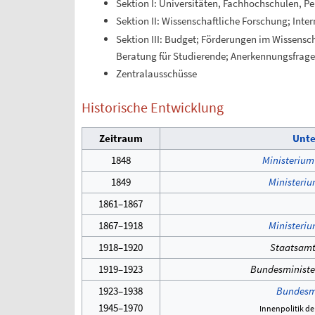
Sektion I: Universitäten, Fachhochschulen,
Sektion II: Wissenschaftliche Forschung; Inte
Sektion III: Budget; Förderungen im Wissensc
Beratung für Studierende; Anerkennungsfrage
Zentralausschüsse
Historische Entwicklung
Zeitraum
Unte
1848
Ministerium 
1849
Ministeriu
1861–1867
1867–1918
Ministeriu
1918–1920
Staatsamt 
1919–1923
Bundesminister
1923–1938
Bundesmi
1945–1970
Innenpolitik d