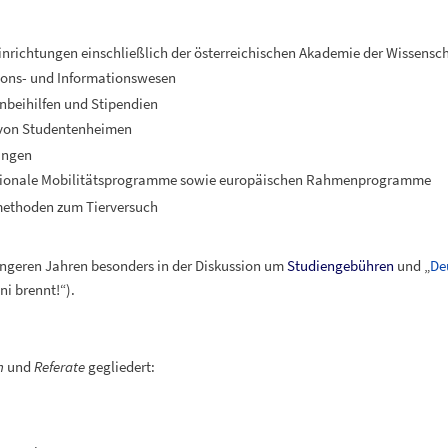
nrichtungen einschließlich der österreichischen Akademie der Wissensc
ions- und Informationswesen
nbeihilfen und Stipendien
 von Studentenheimen
ungen
nationale Mobilitätsprogramme sowie europäischen Rahmenprogramme
methoden zum Tierversuch
jüngeren Jahren besonders in der Diskussion um
Studiengebühren
und „
De
i brennt!“).
n
und
Referate
gegliedert: