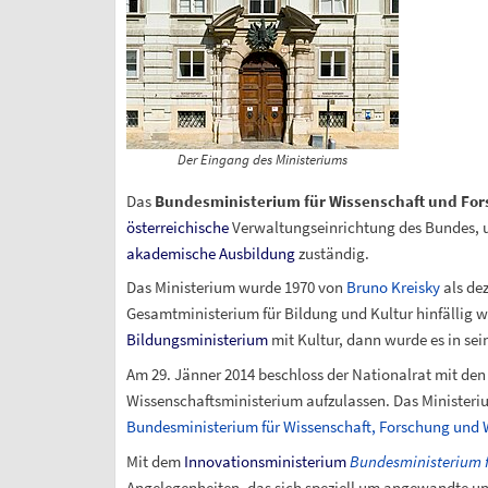
Der Eingang des Ministeriums
Das
Bundesministerium für Wissenschaft und Fo
österreichische
Verwaltungseinrichtung des Bundes, u
akademische Ausbildung
zuständig.
Das Ministerium wurde 1970 von
Bruno Kreisky
als dez
Gesamtministerium für Bildung und Kultur hinfällig 
Bildungsministerium
mit Kultur, dann wurde es in sei
Am 29. Jänner 2014 beschloss der Nationalrat mit de
Wissenschaftsministerium aufzulassen. Das Ministeri
Bundesministerium für Wissenschaft, Forschung und W
Mit dem
Innovationsministerium
Bundesministerium f
Angelegenheiten, das sich speziell um angewandte u