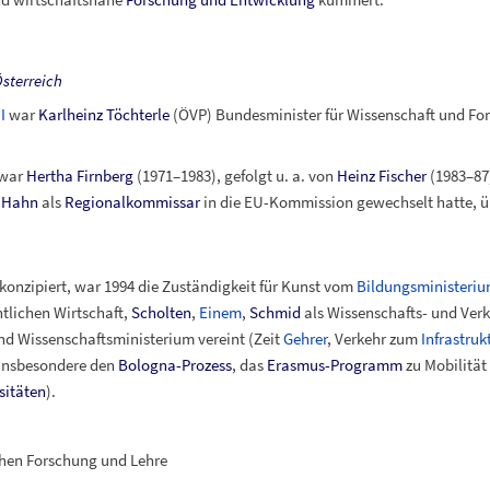
sterreich
I
war
Karlheinz Töchterle
(ÖVP) Bundesminister für Wissenschaft und For
 war
Hertha Firnberg
(1971–1983), gefolgt u.
a. von
Heinz Fischer
(1983–87
 Hahn
als
Regionalkommissar
in die EU-Kommission gewechselt hatte, ü
konzipiert, war 1994 die Zuständigkeit für Kunst vom
Bildungsministeri
ntlichen Wirtschaft,
Scholten
,
Einem
,
Schmid
als Wissenschafts- und Verk
nd Wissenschaftsministerium vereint (Zeit
Gehrer
, Verkehr zum
Infrastru
 insbesondere den
Bologna-Prozess
, das
Erasmus-Programm
zu Mobilität
sitäten
).
chen Forschung und Lehre