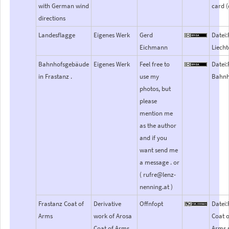
with German wind
card (
directions
Landesflagge
Eigenes Werk
Gerd
Datei:
Eichmann
Liecht
Bahnhofsgebäude
Eigenes Werk
Feel free to
Datei:
in Frastanz .
use my
Bahnh
photos, but
please
mention me
as the author
and if you
want send me
a message . or
( rufre@lenz-
nenning.at )
Frastanz Coat of
Derivative
Offnfopt
Datei:
Arms
work of Arosa
Coat o
Coat of Arms
Arms.