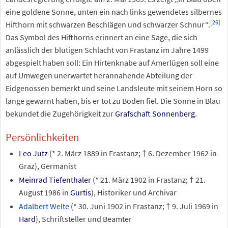
eine goldene Sonne, unten ein nach links gewendetes silbernes
[
26
]
Hifthorn mit schwarzen Beschlägen und schwarzer Schnur“.
Das Symbol des Hifthorns erinnert an eine Sage, die sich
anlässlich der blutigen Schlacht von Frastanz im Jahre 1499
abgespielt haben soll: Ein Hirtenknabe auf Amerlügen soll eine
auf Umwegen unerwartet herannahende Abteilung der
Eidgenossen bemerkt und seine Landsleute mit seinem Horn so
lange gewarnt haben, bis er tot zu Boden fiel. Die Sonne in Blau
bekundet die Zugehörigkeit zur
Grafschaft Sonnenberg
.
Persönlichkeiten
Leo Jutz
(* 2. März 1889 in Frastanz; † 6. Dezember 1962 in
Graz), Germanist
Meinrad Tiefenthaler
(* 21. März 1902 in Frastanz; † 21.
August 1986 in
Gurtis
), Historiker und Archivar
Adalbert Welte
(* 30. Juni 1902 in Frastanz; † 9. Juli 1969 in
Hard
), Schriftsteller und Beamter