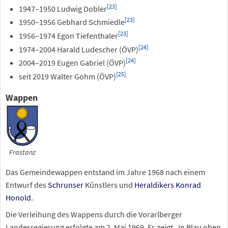
[
23
]
1947–1950 Ludwig Dobler
[
23
]
1950–1956 Gebhard Schmiedle
[
23
]
1956–1974 Egon Tiefenthaler
[
24
]
1974–2004 Harald Ludescher (ÖVP)
[
24
]
2004–2019 Eugen Gabriel (ÖVP)
[
25
]
seit 2019 Walter Gohm (ÖVP)
Wappen
Frastanz
Das Gemeindewappen entstand im Jahre 1968 nach einem
Entwurf des
Schrunser
Künstlers und
Heraldikers
Konrad
Honold
.
Die Verleihung des Wappens durch die Vorarlberger
Landesregierung erfolgte am 2. Mai 1969. Es zeigt „In Blau oben