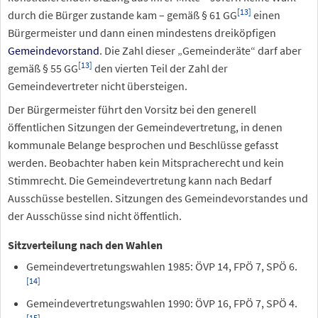
[
13
]
durch die Bürger zustande kam – gemäß §
61
GG
einen
Bürgermeister und dann einen mindestens dreiköpfigen
Gemeindevorstand
. Die Zahl dieser „Gemeinderäte“ darf aber
[
13
]
gemäß §
55
GG
den vierten Teil der Zahl der
Gemeindevertreter nicht übersteigen.
Der Bürgermeister führt den Vorsitz bei den generell
öffentlichen Sitzungen der Gemeindevertretung, in denen
kommunale Belange besprochen und Beschlüsse gefasst
werden. Beobachter haben kein Mitspracherecht und kein
Stimmrecht. Die Gemeindevertretung kann nach Bedarf
Ausschüsse bestellen. Sitzungen des Gemeindevorstandes und
der Ausschüsse sind nicht öffentlich.
Sitzverteilung nach den Wahlen
Gemeindevertretungswahlen 1985: ÖVP 14, FPÖ 7, SPÖ 6.
[
14
]
Gemeindevertretungswahlen 1990: ÖVP 16, FPÖ 7, SPÖ 4.
[
15
]