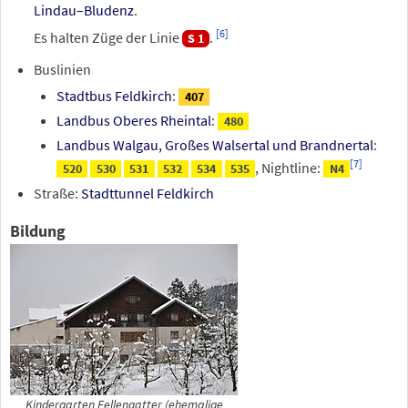
Lindau–Bludenz
.
[
6
]
Es halten Züge der Linie
.
S 1
Buslinien
Stadtbus Feldkirch
:
407
Landbus Oberes Rheintal
:
480
Landbus Walgau, Großes Walsertal und Brandnertal
:
[
7
]
, Nightline:
520
530
531
532
534
535
N4
Straße:
Stadttunnel Feldkirch
Bildung
Kindergarten Fellengatter (ehemalige