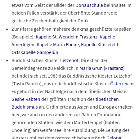
etwas vom Geist der Bilder der
Donauschule
beinhaltet. In
beiden Fällen verstärkt der überhöhte Standort die
gestische Zeichenhaftigkeit der
Gotik
.
Zur Pfarre gehören mehrere denkmalgeschützte Kapellen
(Beispiele):
Kapelle St. Wendelin Frastanz
,
Kapelle
Amerlügen
,
Kapelle Maria Ebene
,
Kapelle Klöslefeld
,
Ortskapelle Gampelün
.
Buddhistisches Kloster
Letzehof
: Direkt an der
Gemeindegrenze zu Feldkirch in
Maria Grün (Frastanz)
befindet sich seit 1983 das Buddhistische Kloster Letzehof
(Tashi Rabten), das erste buddhistische Kloster
Österreichs
.
Es gehört in der Nachfolge nach dem tibetischen Meister
Geshe Rabten
der größten Tradition des
tibetischen
Buddhismus
an. Ordinierte aus Asien und Europa erhalten
hier, wie auch in den anderen zur Rabten Foundation
gehörenden Stätten, wie dem Muttertempel (Rabten
Choeling) am Genfersee ihre Ausbildung. Die Leitung des
Klosters obliegt dem österreichischen Mönch
Gelong