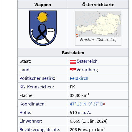
Wappen
Österreichkarte
Frastanz (Österreich)
Basisdaten
Staat:
Österreich
Land
:
Vorarlberg
Politischer Bezirk
:
Feldkirch
Kfz-Kennzeichen
:
FK
Fläche:
32,30
km²
Koordinaten
:
47°
13′
N
,
9°
37′
O
Höhe
:
510
m
ü.
A.
Einwohner
:
6.669 (1.
Jän. 2024)
Bevölkerungsdichte
:
206 Einw. pro km²