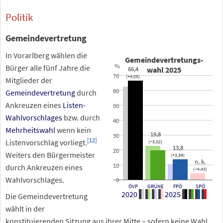
Politik
Gemeindevertretung
In Vorarlberg wählen
die
Gemeindevertretungs-
%
Bürger alle fünf Jahre die
66,4
wahl 2025
70
(+4,05)
Mitglieder der
60
Gemeindevertretung
durch
Ankreuzen eines
Listen-
50
Wahlvorschlages
bzw. durch
40
Mehrheitswahl
wenn kein
19,8
30
[
12
]
Listenvorschlag vorliegt.
(−3,02)
13,8
20
Weiters den Bürgermeister
(+3,39)
n.
k.
10
durch Ankreuzen eines
(−4,43)
Wahlvorschlages.
0
ÖVP
GRÜNE
FPÖ
SPÖ
2020
2025
Die Gemeindevertretung
wählt in der
konstituierenden Sitzung aus ihrer Mitte – sofern keine Wahl