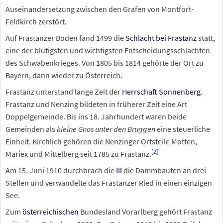
Auseinandersetzung zwischen den Grafen von Montfort-
Feldkirch zerstört.
Auf Frastanzer Boden fand 1499 die
Schlacht bei Frastanz
statt,
eine der blutigsten und wichtigsten Entscheidungsschlachten
des Schwabenkrieges. Von 1805 bis 1814 gehörte der Ort zu
Bayern, dann wieder zu Österreich.
Frastanz unterstand lange Zeit der
Herrschaft Sonnenberg
.
Frastanz und Nenzing bildeten in früherer Zeit eine Art
Doppelgemeinde. Bis ins 18. Jahrhundert waren beide
Gemeinden als
kleine Gnos unter den Bruggen
eine steuerliche
Einheit. Kirchlich gehören die Nenzinger Ortsteile Motten,
[
2
]
Mariex und Mittelberg seit 1785 zu Frastanz.
Am 15. Juni 1910 durchbrach die
Ill
die Dammbauten an drei
Stellen und verwandelte das Frastanzer Ried in einen einzigen
See.
Zum
österreichischen
Bundesland Vorarlberg gehört Frastanz