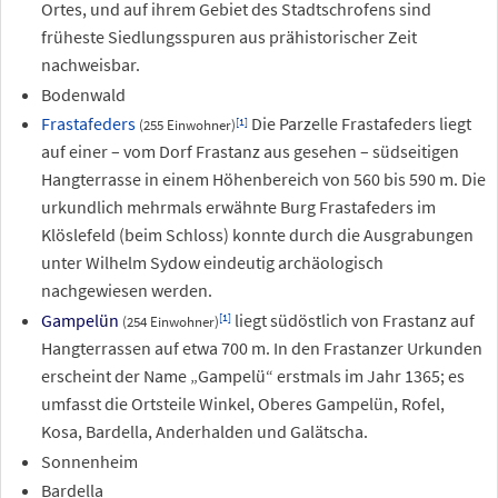
Ortes, und auf ihrem Gebiet des Stadtschrofens sind
früheste Siedlungsspuren aus prähistorischer Zeit
nachweisbar.
Bodenwald
Frastafeders
Die Parzelle Frastafeders liegt
[
1
]
(255 Einwohner)
auf einer – vom Dorf Frastanz aus gesehen – südseitigen
Hangterrasse in einem Höhenbereich von 560 bis 590
m. Die
urkundlich mehrmals erwähnte Burg Frastafeders im
Klöslefeld (beim Schloss) konnte durch die Ausgrabungen
unter Wilhelm Sydow eindeutig archäologisch
nachgewiesen werden.
Gampelün
liegt südöstlich von Frastanz auf
[
1
]
(254 Einwohner)
Hangterrassen auf etwa 700
m. In den Frastanzer Urkunden
erscheint der Name „Gampelü“ erstmals im Jahr 1365; es
umfasst die Ortsteile Winkel, Oberes Gampelün, Rofel,
Kosa, Bardella, Anderhalden und Galätscha.
Sonnenheim
Bardella