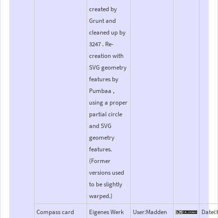
created by
Grunt and
cleaned up by
3247 . Re-
creation with
SVG geometry
features by
Pumbaa ,
using a proper
partial circle
and SVG
geometry
features.
(Former
versions used
to be slightly
warped.)
Compass card
Eigenes Werk
User:Madden
Datei