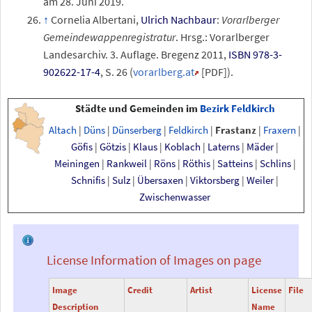
am 28.
Juni 2019
.
Cornelia Albertani,
Ulrich Nachbaur
:
Vorarlberger
Gemeindewappenregistratur
. Hrsg.: Vorarlberger
Landesarchiv. 3. Auflage. Bregenz 2011,
ISBN 978-3-
902622-17-4
,
S.
26
(
vorarlberg.at
[
PDF
]
).
Städte und Gemeinden im
Bezirk Feldkirch
Altach
|
Düns
|
Dünserberg
|
Feldkirch
|
Frastanz
|
Fraxern
|
Göfis
|
Götzis
|
Klaus
|
Koblach
|
Laterns
|
Mäder
|
Meiningen
|
Rankweil
|
Röns
|
Röthis
|
Satteins
|
Schlins
|
Schnifis
|
Sulz
|
Übersaxen
|
Viktorsberg
|
Weiler
|
Zwischenwasser
License Information of Images on page
Image
Credit
Artist
License
File
Description
Name