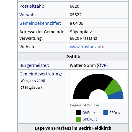
Postleitzahl
:
6820
Vorwahl
:
05522
Gemeindekennziffer
:
8
04
05
Adresse der Gemeinde-
Sägenplatz 1
verwaltung:
6820 Frastanz
Website:
www.frastanz.at
Politik
Bürgermeister
:
Walter Gohm (
ÖVP
)
Gemeindevertretung
:
(Wahljahr:
2025
)
(27 Mitglieder)
Insgesamt 27 Sitze
ÖVP
: 19
FPÖ
: 3
GRÜNE
: 5
Lage von Frastanz im Bezirk Feldkirch