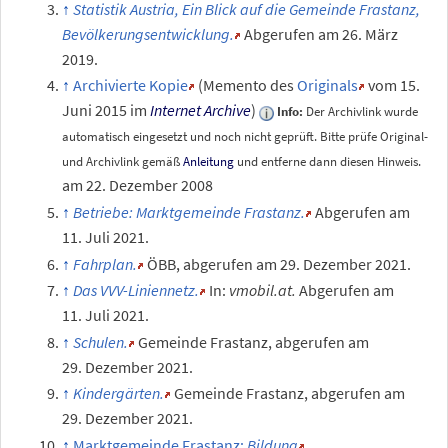
Statistik Austria, Ein Blick auf die Gemeinde Frastanz,
Bevölkerungsentwicklung.
Abgerufen am 26.
März
2019
.
Archivierte Kopie
(
Memento
des
Originals
vom 15.
Juni 2015 im
Internet Archive
)
Info:
Der Archivlink wurde
automatisch eingesetzt und noch nicht geprüft. Bitte prüfe Original-
und Archivlink gemäß
Anleitung
und entferne dann diesen Hinweis.
am 22. Dezember 2008
Betriebe: Marktgemeinde Frastanz.
Abgerufen am
11.
Juli 2021
.
Fahrplan.
ÖBB
,
abgerufen am 29.
Dezember 2021
.
Das VVV-Liniennetz.
In:
vmobil.at.
Abgerufen am
11.
Juli 2021
.
Schulen.
Gemeinde Frastanz
,
abgerufen am
29.
Dezember 2021
.
Kindergärten.
Gemeinde Frastanz
,
abgerufen am
29.
Dezember 2021
.
Marktgemeinde Frastanz:
Bildung