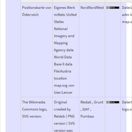
Positionskarte von
Eigenes Werk
NordNordWest
Datei:
Österreich
mittels: United
adm l
States
map.s
National
Imagery and
Mapping
Agency data
World Data
Base II data
File:Austria
location
map.svg von
User:Lencer
The Wikimedia
Original
Reidab , Grunt
Datei
Commons logo,
created by
, 3247 ,
logo.s
SVG version.
Reidab ( PNG
Pumbaa
version ) SVG
version was