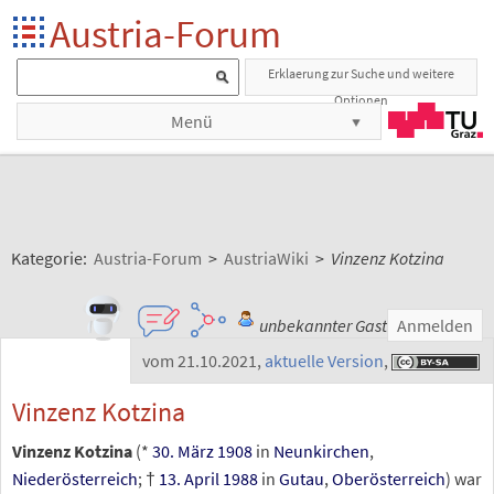
Austria-Forum
Erklaerung zur Suche und weitere
Optionen
Menü
Kategorie:
Austria-Forum
>
AustriaWiki
>
Vinzenz Kotzina
unbekannter Gast
Anmelden
vom 21.10.2021
,
aktuelle Version
,
Vinzenz Kotzina
Vinzenz Kotzina
(*
30. März
1908
in
Neunkirchen
,
Niederösterreich
; †
13. April
1988
in
Gutau
,
Oberösterreich
) war