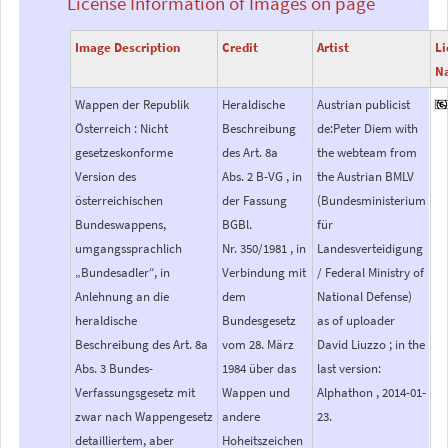
License Information of Images on page
Image Description
Credit
Artist
Li
N
Wappen der Republik
Heraldische
Austrian publicist
Österreich : Nicht
Beschreibung
de:Peter Diem with
gesetzeskonforme
des Art. 8a
the webteam from
Version des
Abs. 2 B-VG , in
the Austrian BMLV
österreichischen
der Fassung
(Bundesministerium
Bundeswappens,
BGBl.
für
umgangssprachlich
Nr. 350/1981 , in
Landesverteidigung
„Bundesadler“, in
Verbindung mit
/ Federal Ministry of
Anlehnung an die
dem
National Defense)
heraldische
Bundesgesetz
as of uploader
Beschreibung des Art. 8a
vom 28. März
David Liuzzo ; in the
Abs. 3 Bundes-
1984 über das
last version:
Verfassungsgesetz mit
Wappen und
Alphathon , 2014-01-
zwar nach Wappengesetz
andere
23.
detailliertem, aber
Hoheitszeichen