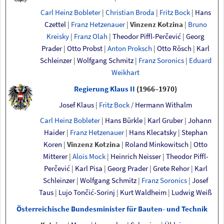
Carl Heinz Bobleter
|
Christian Broda
|
Fritz Bock
|
Hans
Czettel
|
Franz Hetzenauer
|
Vinzenz Kotzina
|
Bruno
Kreisky
|
Franz Olah
|
Theodor Piffl-Perčević
|
Georg
Prader
|
Otto Probst
|
Anton Proksch
|
Otto Rösch
|
Karl
Schleinzer
|
Wolfgang Schmitz
|
Franz Soronics
|
Eduard
Weikhart
Regierung Klaus
II
(1966–1970)
Josef Klaus
|
Fritz Bock
/
Hermann Withalm
Carl Heinz Bobleter
|
Hans Bürkle
|
Karl Gruber
|
Johann
Haider
|
Franz Hetzenauer
|
Hans Klecatsky
|
Stephan
Koren
|
Vinzenz Kotzina
|
Roland Minkowitsch
|
Otto
Mitterer
|
Alois Mock
|
Heinrich Neisser
|
Theodor Piffl-
Perčević
|
Karl Pisa
|
Georg Prader
|
Grete Rehor
|
Karl
Schleinzer
|
Wolfgang Schmitz
|
Franz Soronics
|
Josef
Taus
|
Lujo Tončić-Sorinj
|
Kurt Waldheim
|
Ludwig Weiß
Österreichische Bundesminister für Bauten- und Technik