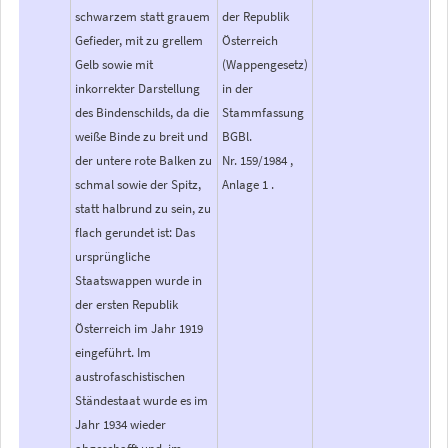
schwarzem statt grauem
der Republik
Gefieder, mit zu grellem
Österreich
Gelb sowie mit
(Wappengesetz)
inkorrekter Darstellung
in der
des Bindenschilds, da die
Stammfassung
weiße Binde zu breit und
BGBl.
der untere rote Balken zu
Nr. 159/1984 ,
schmal sowie der Spitz,
Anlage 1 .
statt halbrund zu sein, zu
flach gerundet ist: Das
ursprüngliche
Staatswappen wurde in
der ersten Republik
Österreich im Jahr 1919
eingeführt. Im
austrofaschistischen
Ständestaat wurde es im
Jahr 1934 wieder
abgeschafft und, im