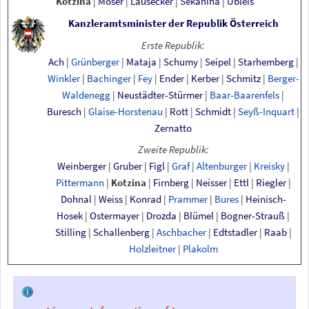
Kotzina
|
Moser
|
Lausecker
|
Sekanina
|
Übleis
Kanzleramtsminister der Republik Österreich
Erste Republik:
Ach
|
Grünberger
|
Mataja
|
Schumy
|
Seipel
|
Starhemberg
|
Winkler
|
Bachinger
|
Fey
|
Ender
|
Kerber
|
Schmitz
|
Berger-
Waldenegg
|
Neustädter-Stürmer
|
Baar-Baarenfels
|
Buresch
|
Glaise-Horstenau
|
Rott
|
Schmidt
|
Seyß-Inquart
|
Zernatto
Zweite Republik:
Weinberger
|
Gruber
|
Figl
|
Graf
|
Altenburger
|
Kreisky
|
Pittermann
|
Kotzina
|
Firnberg
|
Neisser
|
Ettl
|
Riegler
|
Dohnal
|
Weiss
|
Konrad
|
Prammer
|
Bures
|
Heinisch-
Hosek
|
Ostermayer
|
Drozda
|
Blümel
|
Bogner-Strauß
|
Stilling
|
Schallenberg
|
Aschbacher
|
Edtstadler
|
Raab
|
Holzleitner
|
Plakolm