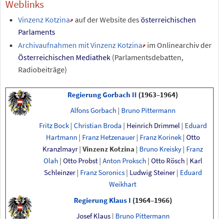
Weblinks
Vinzenz Kotzina
auf der Website des
österreichischen
Parlaments
Archivaufnahmen mit Vinzenz Kotzina
im Onlinearchiv der
Österreichischen Mediathek
(Parlamentsdebatten,
Radiobeiträge)
Regierung Gorbach
II
(1963–1964)
Alfons Gorbach
|
Bruno Pittermann
Fritz Bock
|
Christian Broda
|
Heinrich Drimmel
|
Eduard
Hartmann
|
Franz Hetzenauer
|
Franz Korinek
|
Otto
Kranzlmayr
|
Vinzenz Kotzina
|
Bruno Kreisky
|
Franz
Olah
|
Otto Probst
|
Anton Proksch
|
Otto Rösch
|
Karl
Schleinzer
|
Franz Soronics
|
Ludwig Steiner
|
Eduard
Weikhart
Regierung Klaus
I
(1964–1966)
Josef Klaus
|
Bruno Pittermann