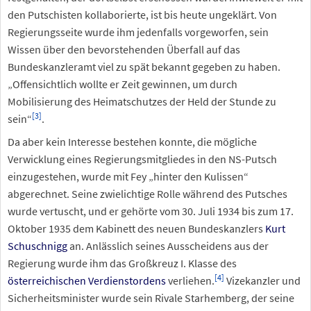
den Putschisten kollaborierte, ist bis heute ungeklärt. Von
Regierungsseite wurde ihm jedenfalls vorgeworfen, sein
Wissen über den bevorstehenden Überfall auf das
Bundeskanzleramt viel zu spät bekannt gegeben zu haben.
„Offensichtlich wollte er Zeit gewinnen, um durch
Mobilisierung des Heimatschutzes der Held der Stunde zu
[
3
]
sein“
.
Da aber kein Interesse bestehen konnte, die mögliche
Verwicklung eines Regierungsmitgliedes in den NS-Putsch
einzugestehen, wurde mit Fey „hinter den Kulissen“
abgerechnet. Seine zwielichtige Rolle während des Putsches
wurde vertuscht, und er gehörte vom 30. Juli 1934 bis zum 17.
Oktober 1935 dem Kabinett des neuen Bundeskanzlers
Kurt
Schuschnigg
an. Anlässlich seines Ausscheidens aus der
Regierung wurde ihm das Großkreuz I. Klasse des
[
4
]
österreichischen Verdienstordens
verliehen.
Vizekanzler und
Sicherheitsminister wurde sein Rivale Starhemberg, der seine