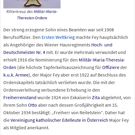
Ritterkreuz des
Militär-Maria-
Theresien-Ordens
Der streng erzogene Sohn eines Beamten war seit 1908
Berufsoffizier. Den
Ersten Weltkrieg
machte Fey hauptsächlich
als Angehöriger des Wiener Hausregiments
Hoch- und
Deutschmeister Nr. 4
mit. Er wurde mehrmals verwundet und
erhielt 1916 die Nominierung für den
Militär-Maria-Theresia-
Orden
(die höchste Tapferkeitsauszeichnung für
Offiziere
der
k.u.k. Armee
), der Major Fey aber erst 1922 auf Beschluss des
Ordenskapitels tatsächlich verliehen wurde. Die mit der
Ordensverleihung verbundene Erhebung in den
Freiherrenstand
wurde 1924 von Exkaiserin
Zita
abgelehnt, von
ihrem Sohn
Otto
aber nach dessen Großjährigkeit am 15.
Oktober 1934 bestätigt: „Freiherr von Reitelstein“. Daher hat
die
Vereinigung katholischer Edelleute in Österreich
Major Fey
als Mitglied anerkannt.