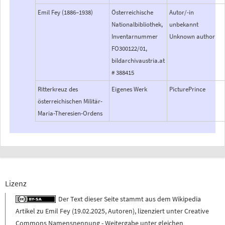
Emil Fey (1886–1938)
Österreichische
Autor/-in
Nationalbibliothek,
unbekannt
Inventarnummer
Unknown author
FO300122/01,
bildarchivaustria.at
# 388415
Ritterkreuz des
Eigenes Werk
PicturePrince
österreichischen Militär-
Maria-Theresien-Ordens
Lizenz
Der Text dieser Seite stammt aus dem
Wikipedia
Artikel zu
Emil Fey
(
19.02.2025
,
Autoren
), lizenziert unter
Creative
Commons Namensnennung - Weitergabe unter gleichen