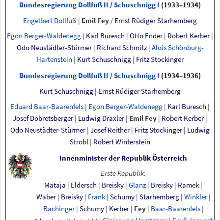
Bundesregierung Dollfuß
II / Schuschnigg
I
(1933–1934)
Engelbert Dollfuß
|
Emil Fey
/
Ernst Rüdiger Starhemberg
Egon Berger-Waldenegg
|
Karl Buresch
|
Otto Ender
|
Robert Kerber
|
Odo Neustädter-Stürmer
|
Richard Schmitz
|
Alois Schönburg-
Hartenstein
|
Kurt Schuschnigg
|
Fritz Stockinger
Bundesregierung Dollfuß
II / Schuschnigg
I
(1934–1936)
Kurt Schuschnigg
|
Ernst Rüdiger Starhemberg
Eduard Baar-Baarenfels
|
Egon Berger-Waldenegg
|
Karl Buresch
|
Josef Dobretsberger
|
Ludwig Draxler
|
Emil Fey
|
Robert Kerber
|
Odo Neustädter-Stürmer
|
Josef Reither
|
Fritz Stockinger
|
Ludwig
Strobl
|
Robert Winterstein
Innenminister der Republik Österreich
Erste Republik:
Mataja
|
Eldersch
|
Breisky
|
Glanz
|
Breisky
|
Ramek
|
Waber
|
Breisky
|
Frank
|
Schumy
|
Starhemberg
|
Winkler
|
Bachinger
|
Schumy
|
Kerber
|
Fey
|
Baar-Baarenfels
|