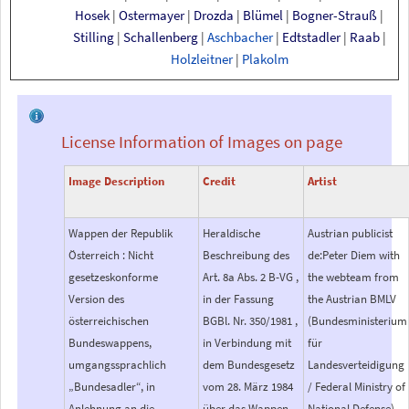
Hosek
|
Ostermayer
|
Drozda
|
Blümel
|
Bogner-Strauß
|
Stilling
|
Schallenberg
|
Aschbacher
|
Edtstadler
|
Raab
|
Holzleitner
|
Plakolm
License Information of Images on page
Image Description
Credit
Artist
Wappen der Republik
Heraldische
Austrian publicist
Österreich : Nicht
Beschreibung des
de:Peter Diem with
gesetzeskonforme
Art. 8a Abs. 2 B-VG ,
the webteam from
Version des
in der Fassung
the Austrian BMLV
österreichischen
BGBl. Nr. 350/1981 ,
(Bundesministerium
Bundeswappens,
in Verbindung mit
für
umgangssprachlich
dem Bundesgesetz
Landesverteidigung
„Bundesadler“, in
vom 28. März 1984
/ Federal Ministry of
Anlehnung an die
über das Wappen
National Defense)