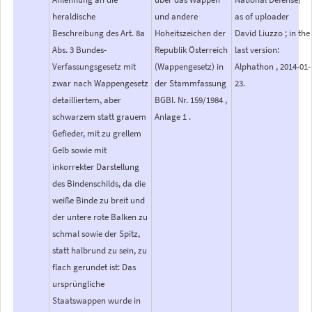
heraldische
und andere
as of uploader
Beschreibung des Art. 8a
Hoheitszeichen der
David Liuzzo ; in the
Abs. 3 Bundes-
Republik Österreich
last version:
Verfassungsgesetz mit
(Wappengesetz) in
Alphathon , 2014-01-
zwar nach Wappengesetz
der Stammfassung
23.
detailliertem, aber
BGBl. Nr. 159/1984 ,
schwarzem statt grauem
Anlage 1 .
Gefieder, mit zu grellem
Gelb sowie mit
inkorrekter Darstellung
des Bindenschilds, da die
weiße Binde zu breit und
der untere rote Balken zu
schmal sowie der Spitz,
statt halbrund zu sein, zu
flach gerundet ist: Das
ursprüngliche
Staatswappen wurde in