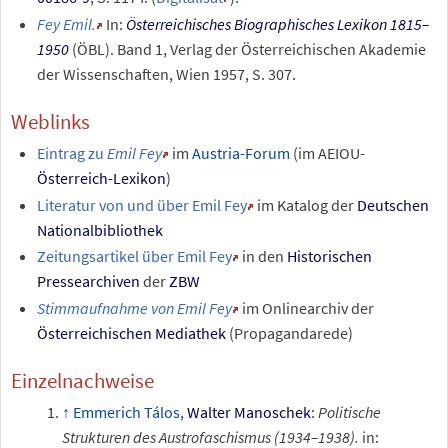
Fey Emil.
In:
Österreichisches Biographisches Lexikon 1815–
1950
(ÖBL). Band
1, Verlag der Österreichischen Akademie
der Wissenschaften, Wien 1957, S.
307.
Weblinks
Eintrag zu
Emil Fey
im
Austria-Forum
(im AEIOU-
Österreich-Lexikon
)
Literatur von und über Emil Fey
im Katalog der
Deutschen
Nationalbibliothek
Zeitungsartikel über Emil Fey
in den
Historischen
Pressearchiven
der
ZBW
Stimmaufnahme von Emil Fey
im Onlinearchiv der
Österreichischen Mediathek
(Propagandarede)
Einzelnachweise
Emmerich Tálos
,
Walter Manoschek
:
Politische
Strukturen des Austrofaschismus (1934–1938).
in: