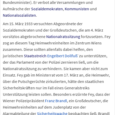
Bundesminister). Er verbot alle Versammlungen und
Aufmärsche der
Sozialdemokraten
,
Kommunisten
und
Nationalsozialisten
.
Am 15.
März 1933 versuchten Abgeordnete der
Sozialdemokraten und der Großdeutschen, die am 4.
März
vorsitzlos abgebrochene
Nationalratssitzung
fortzusetzen. Fey
zog an diesem Tag Heimwehreinheiten im Zentrum Wiens
zusammen. Diese sollten allenfalls dabei helfen, den
juristischen
Staatsstreich
Engelbert Dollfuß
’ zu unterstützen,
der das Parlament von der Polizei zernieren ließ, um die
Nationalratssitzung zu verhindern. Sie kamen aber nicht zum
Einsatz. Fey gab im Ministerrat vom 17.
März an, die Heimwehr,
über die Putschgerüchte zirkulierten, hätte den staatlichen
Sicherheitskräften nur im Fall eines Generalstreiks
Unterstützung leisten sollen. Besonders erzürnte Fey, dass der
Wiener Polizeipräsident
Franz Brandl
, ein Großdeutscher, die
Heimwehreinheiten auf dem Judenplatz von der
Alarmabteilung der
Sicherheitswache
beobachten ließ; Brandl