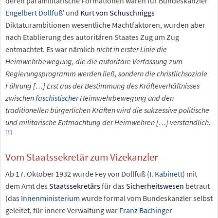
deren paramilitärische Formationen waren für Bundeskanzler
Engelbert Dollfuß
’ und
Kurt von Schuschniggs
Diktaturambitionen wesentliche Machtfaktoren, wurden aber
nach Etablierung des autoritären Staates Zug um Zug
entmachtet. Es war nämlich
nicht in erster Linie die
Heimwehrbewegung, die die autoritäre Verfassung zum
Regierungsprogramm werden ließ, sondern die christlichsoziale
Führung […] Erst aus der Bestimmung des Kräfteverhältnisses
zwischen
faschistischer
Heimwehrbewegung und den
traditionellen bürgerlichen Kräften wird die sukzessive politische
und militärische Entmachtung der Heimwehren […] verständlich.
[
1
]
Vom Staatssekretär zum Vizekanzler
Ab 17.
Oktober 1932 wurde Fey von Dollfuß (
I.
Kabinett
) mit
dem Amt des
Staatssekretärs
für das
Sicherheitswesen
betraut
(das
Innenministerium
wurde formal vom Bundeskanzler selbst
geleitet, für innere Verwaltung war
Franz Bachinger