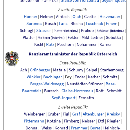
|
Glaise von Horstenau
|
Seyß-Inquart
Schuschnigg
(interim
i.A.)
Zweite Republik:
Honner
|
Helmer
|
Afritsch
|
Olah
|
Czettel
|
Hetzenauer
|
Soronics
|
Rösch
|
Lanc
|
Blecha
|
Löschnak
|
Einem
|
Schlögl
|
Strasser
|
|
Prokop
|
|
Platter
(interim.)
Schüssel
(interim.)
Platter
|
|
Fekter
|
Mikl-Leitner
|
Sobotka
|
Molterer
(interim.)
Kickl
|
Ratz
|
Peschorn
|
Nehammer
|
Karner
Kanzleramtsminister der Republik Österreich
Erste Republik:
Ach
|
Grünberger
|
Mataja
|
Schumy
|
Seipel
|
Starhemberg
|
Winkler
|
Bachinger
|
Fey
|
Ender
|
Kerber
|
Schmitz
|
Berger-Waldenegg
|
Neustädter-Stürmer
|
Baar-
Baarenfels
|
Buresch
|
Glaise-Horstenau
|
Rott
|
Schmidt
|
Seyß-Inquart
|
Zernatto
Zweite Republik:
Weinberger
|
Gruber
|
Figl
|
Graf
|
Altenburger
|
Kreisky
|
Pittermann
|
Kotzina
|
Firnberg
|
Neisser
|
Ettl
|
Riegler
|
Dohnal
|
Weiss
|
Konrad
|
Prammer
|
Bures
|
Heinisch-