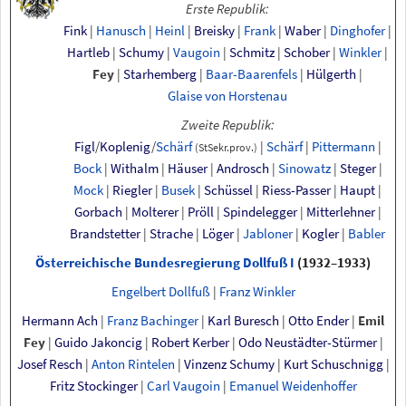
Erste Republik:
Fink
|
Hanusch
|
Heinl
|
Breisky
|
Frank
|
Waber
|
Dinghofer
|
Hartleb
|
Schumy
|
Vaugoin
|
Schmitz
|
Schober
|
Winkler
|
Fey
|
Starhemberg
|
Baar-Baarenfels
|
Hülgerth
|
Glaise
von
Horstenau
Zweite Republik:
Figl
/
Koplenig
/
Schärf
|
Schärf
|
Pittermann
|
(StSekr.prov.)
Bock
|
Withalm
|
Häuser
|
Androsch
|
Sinowatz
|
Steger
|
Mock
|
Riegler
|
Busek
|
Schüssel
|
Riess-Passer
|
Haupt
|
Gorbach
|
Molterer
|
Pröll
|
Spindelegger
|
Mitterlehner
|
Brandstetter
|
Strache
|
Löger
|
Jabloner
|
Kogler
|
Babler
Österreichische Bundesregierung Dollfuß
I
(1932–1933)
Engelbert Dollfuß
|
Franz Winkler
Hermann Ach
|
Franz Bachinger
|
Karl Buresch
|
Otto Ender
|
Emil
Fey
|
Guido Jakoncig
|
Robert Kerber
|
Odo Neustädter-Stürmer
|
Josef Resch
|
Anton Rintelen
|
Vinzenz Schumy
|
Kurt Schuschnigg
|
Fritz Stockinger
|
Carl Vaugoin
|
Emanuel Weidenhoffer