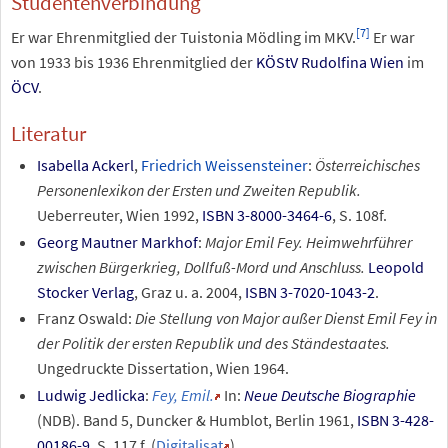
Studentenverbindung
[
7
]
Er war Ehrenmitglied der Tuistonia Mödling im MKV.
Er war
von 1933 bis 1936 Ehrenmitglied der
KÖStV Rudolfina Wien
im
ÖCV
.
Literatur
Isabella Ackerl
,
Friedrich Weissensteiner
:
Österreichisches
Personenlexikon der Ersten und Zweiten Republik.
Ueberreuter, Wien 1992,
ISBN 3-8000-3464-6
, S.
108f.
Georg Mautner Markhof
:
Major Emil Fey. Heimwehrführer
zwischen Bürgerkrieg, Dollfuß-Mord und Anschluss.
Leopold
Stocker Verlag
, Graz u. a. 2004,
ISBN 3-7020-1043-2
.
Franz Oswald:
Die Stellung von Major außer Dienst Emil Fey in
der Politik der ersten Republik und des Ständestaates.
Ungedruckte Dissertation, Wien 1964.
Ludwig Jedlicka
:
Fey, Emil.
In:
Neue Deutsche Biographie
(NDB). Band
5, Duncker & Humblot, Berlin 1961,
ISBN 3-428-
00186-9
, S.
117
f.
(
Digitalisat
).