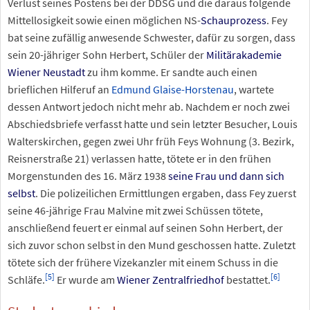
Verlust seines Postens bei der DDSG und die daraus folgende
Mittellosigkeit sowie einen möglichen NS-
Schauprozess
. Fey
bat seine zufällig anwesende Schwester, dafür zu sorgen, dass
sein 20-jähriger Sohn Herbert, Schüler der
Militärakademie
Wiener Neustadt
zu ihm komme. Er sandte auch einen
brieflichen Hilferuf an
Edmund Glaise-Horstenau
, wartete
dessen Antwort jedoch nicht mehr ab. Nachdem er noch zwei
Abschiedsbriefe verfasst hatte und sein letzter Besucher, Louis
Walterskirchen, gegen zwei Uhr früh Feys Wohnung (3. Bezirk,
Reisnerstraße 21) verlassen hatte, tötete er in den frühen
Morgenstunden des 16. März 1938
seine Frau und dann sich
selbst
. Die polizeilichen Ermittlungen ergaben, dass Fey zuerst
seine 46-jährige Frau Malvine mit zwei Schüssen tötete,
anschließend feuert er einmal auf seinen Sohn Herbert, der
sich zuvor schon selbst in den Mund geschossen hatte. Zuletzt
tötete sich der frühere Vizekanzler mit einem Schuss in die
[
5
]
[
6
]
Schläfe.
Er wurde am
Wiener Zentralfriedhof
bestattet.