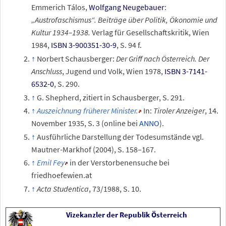
Emmerich Tálos,
Wolfgang Neugebauer
:
„Austrofaschismus“. Beiträge über Politik, Ökonomie und
Kultur 1934–1938.
Verlag für Gesellschaftskritik, Wien
1984,
ISBN 3-900351-30-9
, S. 94 f.
Norbert Schausberger:
Der Griff nach Österreich. Der
Anschluss
, Jugend und Volk, Wien 1978,
ISBN 3-7141-
6532-0
, S. 290.
G. Shepherd, zitiert in Schausberger, S. 291.
Auszeichnung früherer Minister.
In:
Tiroler Anzeiger
, 14.
November 1935, S.
3 (online bei
ANNO
).
Ausführliche Darstellung der Todesumstände vgl.
Mautner-Markhof (2004), S. 158–167.
Emil Fey
in der Verstorbenensuche bei
friedhoefewien.at
Acta Studentica
, 73/1988, S. 10.
Vizekanzler der Republik Österreich