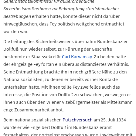
Generalstaatskommissär für außerordentliche
Sicherheitsmaßnahmen zur Bekämpfung staatsfeindlicher
Bestrebungen
erhalten hatte, konnte dieser nicht darüber
hinwegtäuschen, dass Fey politisch weitgehend entmachtet
worden war.
Die Leitung des Sicherheitswesens übernahm Bundeskanzler
Dollfuß nun wieder selbst, zur Führung der Geschäfte
bestimmte er Staatssekretär
Carl Karwinsky
. Zu beiden hatte
der ehrgeizige Fey fortan ein überaus distanziertes Verhältnis.
Seine Entmachtung brachte ihn in noch größere Nähe zu den
Nationalsozialisten, zu denen er bereits vorher Kontakte
unterhalten hatte. Mit ihnen teilte Fey zweifellos auch das
Interesse, die Position von Dollfuß zu schwächen, weswegen er
ihnen auch über den Wiener Vizebürgermeister als Mittelsmann
enge Zusammenarbeit anbot.
Beim nationalsozialistischen
Putschversuch
am 25. Juli 1934
wurde er wie Engelbert Dollfuß im Bundeskanzleramt
festgehalten, der dortselbst erschossen wurde. Inwieweit er mit