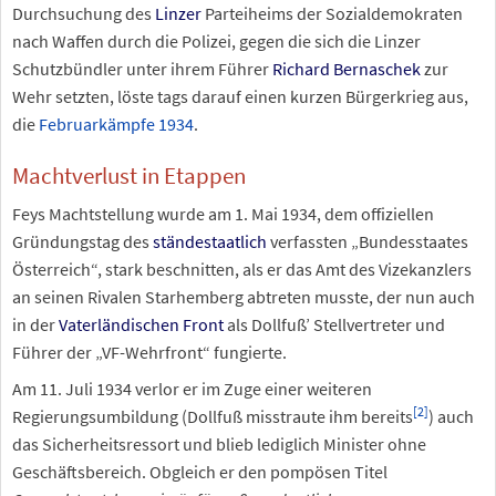
Durchsuchung des
Linzer
Parteiheims der Sozialdemokraten
nach Waffen durch die Polizei, gegen die sich die Linzer
Schutzbündler unter ihrem Führer
Richard Bernaschek
zur
Wehr setzten, löste tags darauf einen kurzen Bürgerkrieg aus,
die
Februarkämpfe 1934
.
Machtverlust in Etappen
Feys Machtstellung wurde am 1. Mai 1934, dem offiziellen
Gründungstag des
ständestaatlich
verfassten „Bundesstaates
Österreich“, stark beschnitten, als er das Amt des Vizekanzlers
an seinen Rivalen Starhemberg abtreten musste, der nun auch
in der
Vaterländischen Front
als Dollfuß’ Stellvertreter und
Führer der „VF-Wehrfront“ fungierte.
Am 11. Juli 1934 verlor er im Zuge einer weiteren
[
2
]
Regierungsumbildung (Dollfuß misstraute ihm bereits
) auch
das Sicherheitsressort und blieb lediglich Minister ohne
Geschäftsbereich. Obgleich er den pompösen Titel