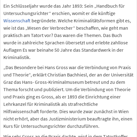
Ein Schlüsseljahr wurde das Jahr 1893: Sein „Handbuch für
Untersuchungsrichter“ erschien, womit er die künftige
Wissenschaft
begründete. Welche Kriminalitätsformen gibt es,
wie ist das „Wesen der Verbrecher“ beschaffen, wie geht man
praktisch am Tatort vor? Das waren die Themen. Das Buch
wurde in zahlreiche Sprachen übersetzt und erlebte zahllose
Auflagen Es war beinahe 50 Jahre das Standardwerk in der
Kriminalistik.
„Das Besondere bei Hans Gross war die Verbindung von Praxis
und Theorie“, erklärt Christian Bachhiesl, der an der Universität
Graz das Hans- Gross-Kriminalmuseum betreut und zu dem
Thema forscht und publiziert. Um die Verbindung von Theorie
und Praxis ging es Gross, als er 1893 die Einrichtung einer
Lehrkanzel für Kriminalistik als strafrechtliche
Hilfswissenschaft forderte. Dies wurde zwar zunächst in Wien
nicht erhört, aber das Justizministerium beauftragte ihn, einen
Kurs für Untersuchungsrichter durchzuführen.
Wie sehr Gross an die Praxis dachte, wird in dem Tatortkoffer