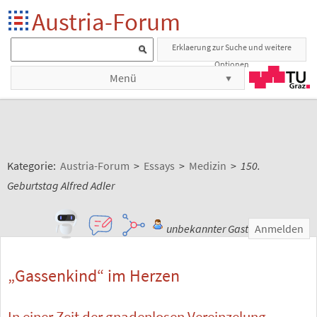
Austria-Forum
Erklaerung zur Suche und weitere
Optionen
Menü
Kategorie:
Austria-Forum
>
Essays
>
Medizin
>
150.
Geburtstag Alfred Adler
unbekannter Gast
Anmelden
„Gassenkind“ im Herzen
In einer Zeit der gnadenlosen Vereinzelung