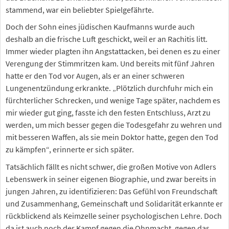
stammend, war ein beliebter Spielgefährte.
Doch der Sohn eines jüdischen Kaufmanns wurde auch
deshalb an die frische Luft geschickt, weil er an Rachitis litt.
Immer wieder plagten ihn Angstattacken, bei denen es zu einer
Verengung der Stimmritzen kam. Und bereits mit fünf Jahren
hatte er den Tod vor Augen, als er an einer schweren
Lungenentzündung erkrankte. „Plötzlich durchfuhr mich ein
fürchterlicher Schrecken, und wenige Tage später, nachdem es
mir wieder gut ging, fasste ich den festen Entschluss, Arzt zu
werden, um mich besser gegen die Todesgefahr zu wehren und
mit besseren Waffen, als sie mein Doktor hatte, gegen den Tod
zu kämpfen“, erinnerte er sich später.
Tatsächlich fällt es nicht schwer, die großen Motive von Adlers
Lebenswerk in seiner eigenen Biographie, und zwar bereits in
jungen Jahren, zu identifizieren: Das Gefühl von Freundschaft
und Zusammenhang, Gemeinschaft und Solidarität erkannte er
rückblickend als Keimzelle seiner psychologischen Lehre. Doch
da ist auch noch der Kampf gegen die Ohnmacht, gegen das