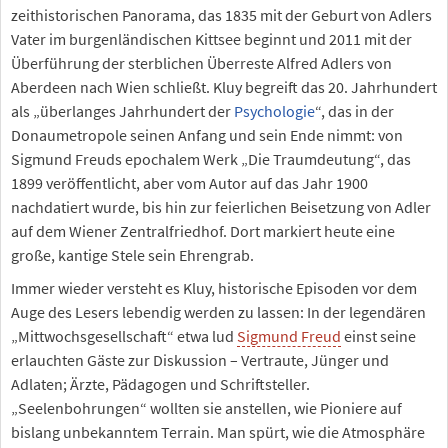
zeithistorischen Panorama, das 1835 mit der Geburt von Adlers
Vater im burgenländischen Kittsee beginnt und 2011 mit der
Überführung der sterblichen Überreste Alfred Adlers von
Aberdeen nach Wien schließt. Kluy begreift das 20. Jahrhundert
als „überlanges Jahrhundert der
Psychologie
“, das in der
Donaumetropole seinen Anfang und sein Ende nimmt: von
Sigmund Freuds epochalem Werk „Die Traumdeutung“, das
1899 veröffentlicht, aber vom Autor auf das Jahr 1900
nachdatiert wurde, bis hin zur feierlichen Beisetzung von Adler
auf dem Wiener Zentralfriedhof. Dort markiert heute eine
große, kantige Stele sein Ehrengrab.
Immer wieder versteht es Kluy, historische Episoden vor dem
Auge des Lesers lebendig werden zu lassen: In der legendären
„Mittwochsgesellschaft“ etwa lud
Sigmund Freud
einst seine
erlauchten Gäste zur Diskussion – Vertraute, Jünger und
Adlaten; Ärzte, Pädagogen und Schriftsteller.
„Seelenbohrungen“ wollten sie anstellen, wie Pioniere auf
bislang unbekanntem Terrain. Man spürt, wie die Atmosphäre