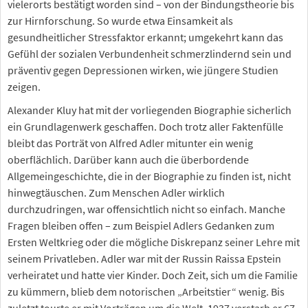
vielerorts bestätigt worden sind – von der Bindungstheorie bis
zur Hirnforschung. So wurde etwa Einsamkeit als
gesundheitlicher Stressfaktor erkannt; umgekehrt kann das
Gefühl der sozialen Verbundenheit schmerzlindernd sein und
präventiv gegen Depressionen wirken, wie jüngere Studien
zeigen.
Alexander Kluy hat mit der vorliegenden Biographie sicherlich
ein Grundlagenwerk geschaffen. Doch trotz aller Faktenfülle
bleibt das Porträt von Alfred Adler mitunter ein wenig
oberflächlich. Darüber kann auch die überbordende
Allgemeingeschichte, die in der Biographie zu finden ist, nicht
hinwegtäuschen. Zum Menschen Adler wirklich
durchzudringen, war offensichtlich nicht so einfach. Manche
Fragen bleiben offen – zum Beispiel Adlers Gedanken zum
Ersten Weltkrieg oder die mögliche Diskrepanz seiner Lehre mit
seinem Privatleben. Adler war mit der Russin Raissa Epstein
verheiratet und hatte vier Kinder. Doch Zeit, sich um die Familie
zu kümmern, blieb dem notorischen „Arbeitstier“ wenig. Bis
zuletzt tourte er mit Vorträgen um die Welt. 1937 verstarb er 67-