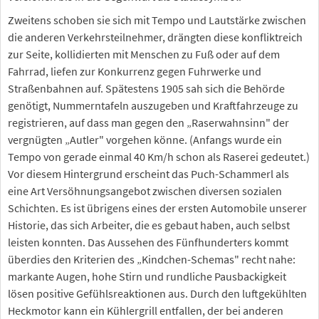
Zweitens schoben sie sich mit Tempo und Lautstärke zwischen
die anderen Verkehrsteilnehmer, drängten diese konfliktreich
zur Seite, kollidierten mit Menschen zu Fuß oder auf dem
Fahrrad, liefen zur Konkurrenz gegen Fuhrwerke und
Straßenbahnen auf. Spätestens 1905 sah sich die Behörde
genötigt, Nummerntafeln auszugeben und Kraftfahrzeuge zu
registrieren, auf dass man gegen den „Raserwahnsinn" der
vergnügten „Autler" vorgehen könne. (Anfangs wurde ein
Tempo von gerade einmal 40 Km/h schon als Raserei gedeutet.)
Vor diesem Hintergrund erscheint das Puch-Schammerl als
eine Art Versöhnungsangebot zwischen diversen sozialen
Schichten. Es ist übrigens eines der ersten Automobile unserer
Historie, das sich Arbeiter, die es gebaut haben, auch selbst
leisten konnten. Das Aussehen des Fünfhunderters kommt
überdies den Kriterien des „Kindchen-Schemas" recht nahe:
markante Augen, hohe Stirn und rundliche Pausbackigkeit
lösen positive Gefühlsreaktionen aus. Durch den luftgekühlten
Heckmotor kann ein Kühlergrill entfallen, der bei anderen