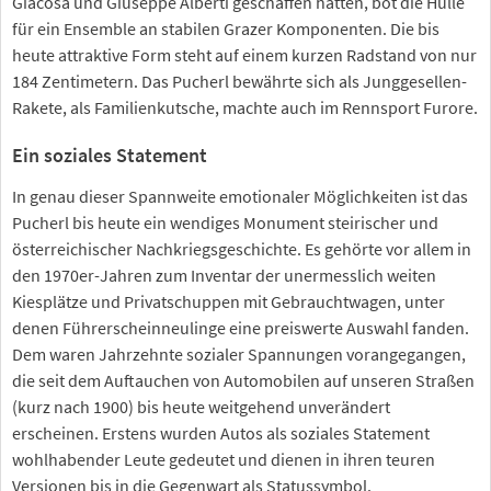
Giacosa und Giuseppe Alberti geschaffen hatten, bot die Hülle
für ein Ensemble an stabilen Grazer Komponenten. Die bis
heute attraktive Form steht auf einem kurzen Radstand von nur
184 Zentimetern. Das Pucherl bewährte sich als Junggesellen-
Rakete, als Familienkutsche, machte auch im Rennsport Furore.
Ein soziales Statement
In genau dieser Spannweite emotionaler Möglichkeiten ist das
Pucherl bis heute ein wendiges Monument steirischer und
österreichischer Nachkriegsgeschichte. Es gehörte vor allem in
den 1970er-Jahren zum Inventar der unermesslich weiten
Kiesplätze und Privatschuppen mit Gebrauchtwagen, unter
denen Führerscheinneulinge eine preiswerte Auswahl fanden.
Dem waren Jahrzehnte sozialer Spannungen vorangegangen,
die seit dem Auftauchen von Automobilen auf unseren Straßen
(kurz nach 1900) bis heute weitgehend unverändert
erscheinen. Erstens wurden Autos als soziales Statement
wohlhabender Leute gedeutet und dienen in ihren teuren
Versionen bis in die Gegenwart als Statussymbol.