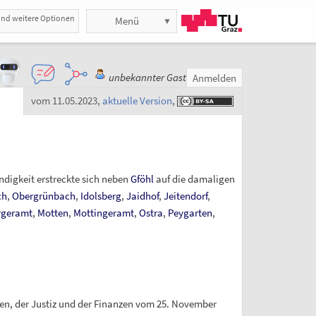
und weitere Optionen
Menü
unbekannter Gast
Anmelden
vom 11.05.2023
,
aktuelle Version
,
ndigkeit erstreckte sich neben
Gföhl
auf die damaligen
ch
,
Obergrünbach
,
Idolsberg
,
Jaidhof
,
Jeitendorf
,
rgeramt
,
Motten
,
Mottingeramt
,
Ostra
,
Peygarten
,
eren, der Justiz und der Finanzen vom 25. November