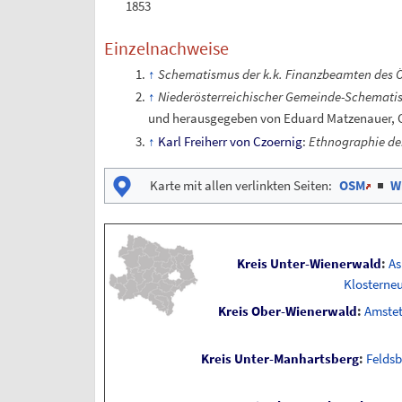
1853
Einzelnachweise
Schematismus der k.k. Finanzbeamten des Ös
Niederösterreichischer Gemeinde-Schematis
und herausgegeben von Eduard Matzenauer, C
Karl Freiherr von Czoernig
:
Ethnographie der
Karte mit allen verlinkten Seiten
:
OSM
|
W
Kreis Unter-Wienerwald
:
A
Klosterne
Kreis Ober-Wienerwald
:
Amstet
Kreis Unter-Manhartsberg
:
Feldsb