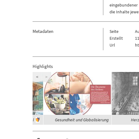
eingebundener M
die Inhalte jew
Metadaten
Seite
A
Erstellt
11
Url
ht
Highlights
<
>
häuser im Zillertal
Gesundheit und Globalisierung
Herz