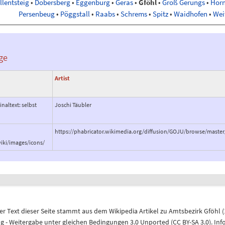
llentsteig
•
Dobersberg
•
Eggenburg
•
Geras
•
Gföhl
•
Groß Gerungs
•
Hor
Persenbeug
•
Pöggstall
•
Raabs
•
Schrems
•
Spitz
•
Waidhofen
•
Wei
ge
Artist
inaltext: selbst
Joschi Täubler
https://phabricator.wikimedia.org/diffusion/GOJU/browse/maste
iki/images/icons/
r Text dieser Seite stammt aus dem
Wikipedia
Artikel zu
Amtsbezirk Gföhl
(
 Weitergabe unter gleichen Bedingungen 3.0 Unported (CC BY-SA 3.0)
. In