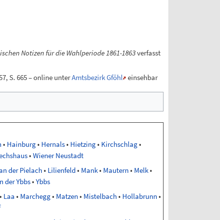
schen Notizen für die Wahlperiode 1861-1863
verfasst
7, S. 665 – online unter
Amtsbezirk Gföhl
einsehbar
n
•
Hainburg
•
Hernals
•
Hietzing
•
Kirchschlag
•
echshaus
•
Wiener Neustadt
an der Pielach
•
Lilienfeld
•
Mank
•
Mautern
•
Melk
•
n der Ybbs
•
Ybbs
•
Laa
•
Marchegg
•
Matzen
•
Mistelbach
•
Hollabrunn
•
f