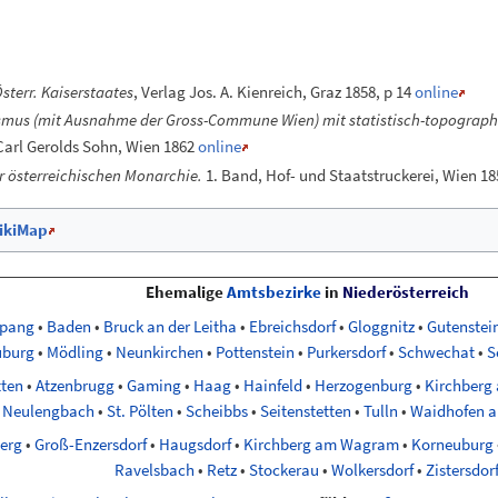
terr. Kaiserstaates
, Verlag Jos. A. Kienreich, Graz 1858, p 14
online
mus (mit Ausnahme der Gross-Commune Wien) mit statistisch-topographi
arl Gerolds Sohn, Wien 1862
online
 österreichischen Monarchie.
1. Band, Hof- und Staatstruckerei, Wien 185
ikiMap
Ehemalige
Amtsbezirke
in
Niederösterreich
spang
•
Baden
•
Bruck an der Leitha
•
Ebreichsdorf
•
Gloggnitz
•
Gutenstei
uburg
•
Mödling
•
Neunkirchen
•
Pottenstein
•
Purkersdorf
•
Schwechat
•
S
ten
•
Atzenbrugg
•
Gaming
•
Haag
•
Hainfeld
•
Herzogenburg
•
Kirchberg 
Neulengbach
•
St. Pölten
•
Scheibbs
•
Seitenstetten
•
Tulln
•
Waidhofen a
erg
•
Groß-Enzersdorf
•
Haugsdorf
•
Kirchberg am Wagram
•
Korneuburg
Ravelsbach
•
Retz
•
Stockerau
•
Wolkersdorf
•
Zistersdor