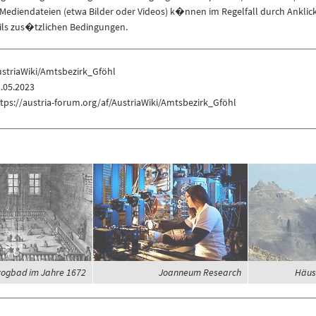
ediendateien (etwa Bilder oder Videos) k�nnen im Regelfall durch Anklic
eils zus�tzlichen Bedingungen.
ustriaWiki/Amtsbezirk_Gföhl
.05.2023
tps://austria-forum.org/af/AustriaWiki/Amtsbezirk_Gföhl
ogbad im Jahre 1672
Joanneum Research
Häus