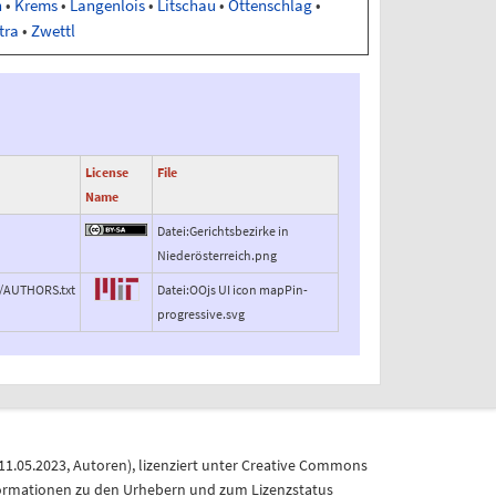
n
•
Krems
•
Langenlois
•
Litschau
•
Ottenschlag
•
tra
•
Zwettl
License
File
Name
Datei:Gerichtsbezirke in
Niederösterreich.png
r/AUTHORS.txt
Datei:OOjs UI icon mapPin-
progressive.svg
11.05.2023
,
Autoren
), lizenziert unter
Creative Commons
formationen zu den Urhebern und zum Lizenzstatus