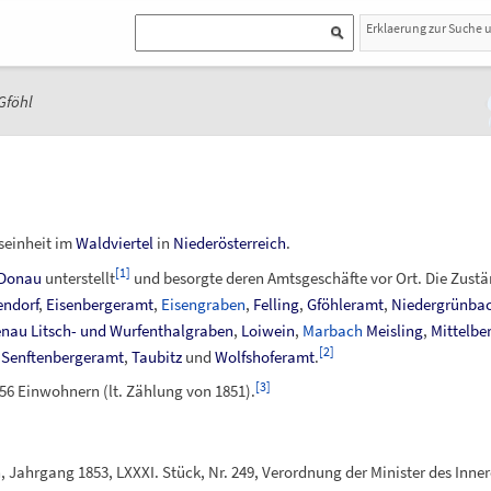
Erklaerung zur Suche 
Gföhl
seinheit im
Waldviertel
in
Niederösterreich
.
[
1
]
 Donau
unterstellt
und besorgte deren Amtsgeschäfte vor Ort. Die Zustä
endorf
,
Eisenbergeramt
,
Eisengraben
,
Felling
,
Gföhleramt
,
Niedergrünba
enau
Litsch- und Wurfenthalgraben
,
Loiwein
,
Marbach
Meisling
,
Mittelbe
[
2
]
,
Senftenbergeramt
,
Taubitz
und
Wolfshoferamt
.
[
3
]
56 Einwohnern (lt. Zählung von 1851).
, Jahrgang 1853, LXXXI. Stück, Nr. 249, Verordnung der Minister des Inn