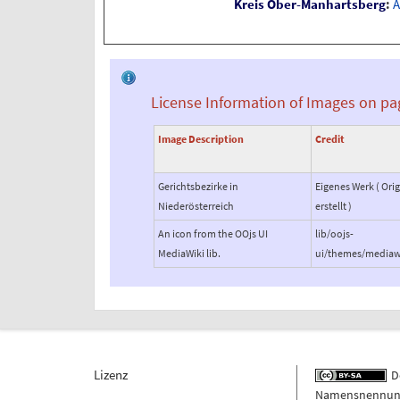
Kreis Ober-Manhartsberg
:
A
License Information of Images on pa
Image Description
Credit
Gerichtsbezirke in
Eigenes Werk ( Orig
Niederösterreich
erstellt )
An icon from the OOjs UI
lib/oojs-
MediaWiki lib.
ui/themes/mediaw
Lizenz
De
Namensnennung -