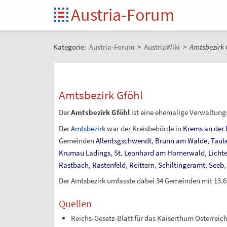
Austria-Forum
Kategorie:
Austria-Forum
>
AustriaWiki
>
Amtsbezirk 
Amtsbezirk Gföhl
Der
Amtsbezirk Gföhl
ist eine ehemalige Verwaltung
Der
Amtsbezirk
war der Kreisbehörde in
Krems an der
Gemeinden
Allentsgschwendt
,
Brunn am Walde
,
Taut
Krumau
Ladings
,
St. Leonhard am Hornerwald
,
Licht
Rastbach
,
Rastenfeld
,
Reittern
,
Schiltingeramt
,
Seeb
Der Amtsbezirk umfasste dabei 34 Gemeinden mit 13.6
Quellen
Reichs-Gesetz-Blatt für das Kaiserthum Österreich