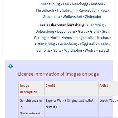
Korneuburg
•
Laa
•
Marchegg
•
Matzen
•
Mistelbach
•
Hollabrunn
•
Ravelsbach
•
Retz
•
Stockerau
•
Wolkersdorf
•
Zistersdorf
Kreis Ober-Manhartsberg
:
Allentsteig
•
Dobersberg
•
Eggenburg
•
Geras
•
Gföhl
•
Groß
Gerungs
•
Horn
•
Krems
•
Langenlois
•
Litschau
•
Ottenschlag
•
Persenbeug
•
Pöggstall
•
Raabs
•
Schrems
•
Spitz
•
Waidhofen
•
Weitra
•
Zwettl
License Information of Images on page
Image
Credit
Artist
Description
Gerichtsbezirke
Eigenes Werk ( Originaltext: selbst
Joschi Täubl
in
erstellt )
Niederösterreich