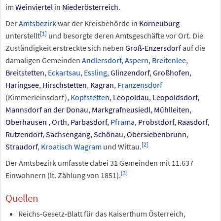
im
Weinviertel
in
Niederösterreich
.
Der
Amtsbezirk
war der Kreisbehörde in
Korneuburg
[
1
]
unterstellt
und besorgte deren Amtsgeschäfte vor Ort. Die
Zuständigkeit erstreckte sich neben
Groß-Enzersdorf
auf die
damaligen Gemeinden
Andlersdorf
,
Aspern
,
Breitenlee
,
Breitstetten
,
Eckartsau
,
Essling
,
Glinzendorf
,
Großhofen
,
Haringsee
,
Hirschstetten
,
Kagran
,
Franzensdorf
(Kimmerleinsdorf),
Kopfstetten
,
Leopoldau
,
Leopoldsdorf
,
Mannsdorf an der Donau
,
Markgrafneusiedl
,
Mühlleiten
,
Oberhausen
,
Orth
,
Parbasdorf
,
Pframa
,
Probstdorf
,
Raasdorf
,
Rutzendorf
,
Sachsengang
,
Schönau
,
Obersiebenbrunn
,
[
2
]
Straudorf
,
Kroatisch Wagram
und Wittau.
Der Amtsbezirk umfasste dabei 31 Gemeinden mit 11.637
[
3
]
Einwohnern (lt. Zählung von 1851).
Quellen
Reichs-Gesetz-Blatt für das Kaiserthum Österreich,