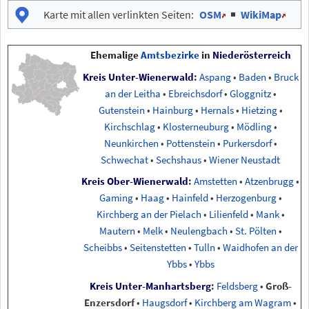
Karte mit allen verlinkten Seiten
:
OSM
|
WikiMap
Ehemalige
Amtsbezirke
in
Niederösterreich
Kreis Unter-Wienerwald
:
Aspang
•
Baden
•
Bruck
an der Leitha
•
Ebreichsdorf
•
Gloggnitz
•
Gutenstein
•
Hainburg
•
Hernals
•
Hietzing
•
Kirchschlag
•
Klosterneuburg
•
Mödling
•
Neunkirchen
•
Pottenstein
•
Purkersdorf
•
Schwechat
•
Sechshaus
•
Wiener Neustadt
Kreis Ober-Wienerwald
:
Amstetten
•
Atzenbrugg
•
Gaming
•
Haag
•
Hainfeld
•
Herzogenburg
•
Kirchberg an der Pielach
•
Lilienfeld
•
Mank
•
Mautern
•
Melk
•
Neulengbach
•
St. Pölten
•
Scheibbs
•
Seitenstetten
•
Tulln
•
Waidhofen an der
Ybbs
•
Ybbs
Kreis Unter-Manhartsberg
:
Feldsberg
•
Groß-
Enzersdorf
•
Haugsdorf
•
Kirchberg am Wagram
•