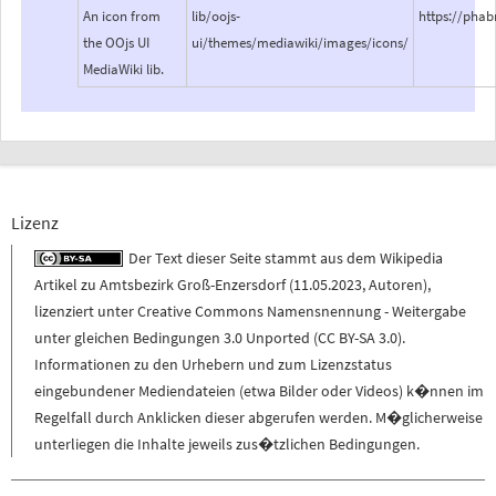
An icon from
lib/oojs-
https://pha
the OOjs UI
ui/themes/mediawiki/images/icons/
MediaWiki lib.
Lizenz
Der Text dieser Seite stammt aus dem
Wikipedia
Artikel zu
Amtsbezirk Groß-Enzersdorf
(
11.05.2023
,
Autoren
),
lizenziert unter
Creative Commons Namensnennung - Weitergabe
unter gleichen Bedingungen 3.0 Unported (CC BY-SA 3.0)
.
Informationen zu den Urhebern und zum Lizenzstatus
eingebundener Mediendateien (etwa Bilder oder Videos) k�nnen im
Regelfall durch Anklicken dieser abgerufen werden. M�glicherweise
unterliegen die Inhalte jeweils zus�tzlichen Bedingungen.