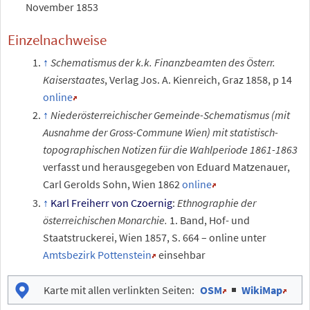
November 1853
Einzelnachweise
Schematismus der k.k. Finanzbeamten des Österr.
Kaiserstaates
, Verlag Jos. A. Kienreich, Graz 1858, p 14
online
Niederösterreichischer Gemeinde-Schematismus (mit
Ausnahme der Gross-Commune Wien) mit statistisch-
topographischen Notizen für die Wahlperiode 1861-1863
verfasst und herausgegeben von Eduard Matzenauer,
Carl Gerolds Sohn, Wien 1862
online
Karl Freiherr von Czoernig
:
Ethnographie der
österreichischen Monarchie.
1. Band, Hof- und
Staatstruckerei, Wien 1857, S. 664 – online unter
Amtsbezirk Pottenstein
einsehbar
Karte mit allen verlinkten Seiten
:
OSM
|
WikiMap