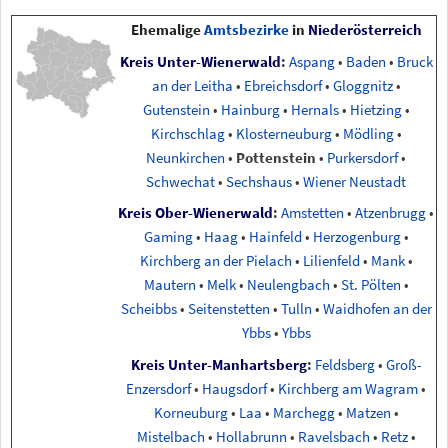
Ehemalige
Amtsbezirke
in
Niederösterreich
Kreis Unter-Wienerwald
:
Aspang
•
Baden
•
Bruck
an der Leitha
•
Ebreichsdorf
•
Gloggnitz
•
Gutenstein
•
Hainburg
•
Hernals
•
Hietzing
•
Kirchschlag
•
Klosterneuburg
•
Mödling
•
Neunkirchen
•
Pottenstein
•
Purkersdorf
•
Schwechat
•
Sechshaus
•
Wiener Neustadt
Kreis Ober-Wienerwald
:
Amstetten
•
Atzenbrugg
•
Gaming
•
Haag
•
Hainfeld
•
Herzogenburg
•
Kirchberg an der Pielach
•
Lilienfeld
•
Mank
•
Mautern
•
Melk
•
Neulengbach
•
St. Pölten
•
Scheibbs
•
Seitenstetten
•
Tulln
•
Waidhofen an der
Ybbs
•
Ybbs
Kreis Unter-Manhartsberg
:
Feldsberg
•
Groß-
Enzersdorf
•
Haugsdorf
•
Kirchberg am Wagram
•
Korneuburg
•
Laa
•
Marchegg
•
Matzen
•
Mistelbach
•
Hollabrunn
•
Ravelsbach
•
Retz
•