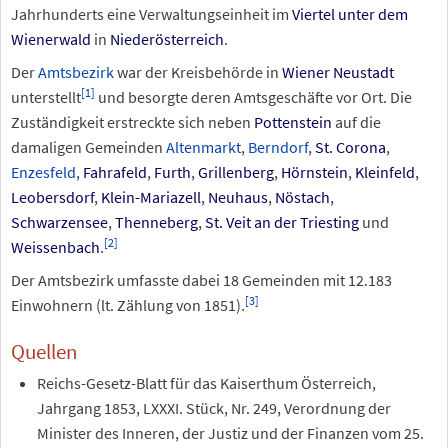
Jahrhunderts eine Verwaltungseinheit im
Viertel unter dem
Wienerwald
in
Niederösterreich
.
Der
Amtsbezirk
war der Kreisbehörde in
Wiener Neustadt
[
1
]
unterstellt
und besorgte deren Amtsgeschäfte vor Ort. Die
Zuständigkeit erstreckte sich neben
Pottenstein
auf die
damaligen Gemeinden
Altenmarkt
,
Berndorf
,
St. Corona
,
Enzesfeld
,
Fahrafeld
,
Furth
,
Grillenberg
,
Hörnstein
,
Kleinfeld
,
Leobersdorf
,
Klein-Mariazell
,
Neuhaus
,
Nöstach
,
Schwarzensee
,
Thenneberg
,
St. Veit an der Triesting
und
[
2
]
Weissenbach
.
Der Amtsbezirk umfasste dabei 18 Gemeinden mit 12.183
[
3
]
Einwohnern (lt. Zählung von 1851).
Quellen
Reichs-Gesetz-Blatt für das Kaiserthum Österreich,
Jahrgang 1853, LXXXI. Stück, Nr. 249, Verordnung der
Minister des Inneren, der Justiz und der Finanzen vom 25.