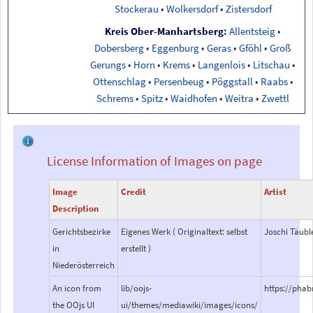
Stockerau
•
Wolkersdorf
•
Zistersdorf
Kreis Ober-Manhartsberg
:
Allentsteig
•
Dobersberg
•
Eggenburg
•
Geras
•
Gföhl
•
Groß
Gerungs
•
Horn
•
Krems
•
Langenlois
•
Litschau
•
Ottenschlag
•
Persenbeug
•
Pöggstall
•
Raabs
•
Schrems
•
Spitz
•
Waidhofen
•
Weitra
•
Zwettl
License Information of Images on page
Image
Credit
Artist
Description
Gerichtsbezirke
Eigenes Werk ( Originaltext: selbst
Joschi Täubl
in
erstellt )
Niederösterreich
An icon from
lib/oojs-
https://pha
the OOjs UI
ui/themes/mediawiki/images/icons/