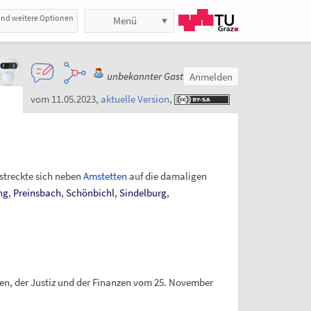
und weitere Optionen
Menü
unbekannter Gast
Anmelden
vom 11.05.2023
,
aktuelle Version
,
streckte sich neben
Amstetten
auf die damaligen
ng
,
Preinsbach
,
Schönbichl
,
Sindelburg
,
eren, der Justiz und der Finanzen vom 25. November