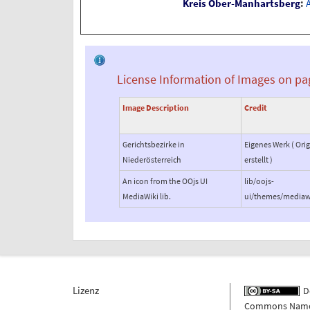
Kreis Ober-Manhartsberg
:
A
License Information of Images on pa
Image Description
Credit
Gerichtsbezirke in
Eigenes Werk ( Orig
Niederösterreich
erstellt )
An icon from the OOjs UI
lib/oojs-
MediaWiki lib.
ui/themes/mediaw
Lizenz
De
Commons Namens