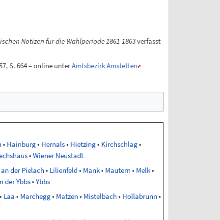
schen Notizen für die Wahlperiode 1861-1863
verfasst
7, S. 664 – online unter
Amtsbezirk Amstetten
n
•
Hainburg
•
Hernals
•
Hietzing
•
Kirchschlag
•
echshaus
•
Wiener Neustadt
 an der Pielach
•
Lilienfeld
•
Mank
•
Mautern
•
Melk
•
n der Ybbs
•
Ybbs
•
Laa
•
Marchegg
•
Matzen
•
Mistelbach
•
Hollabrunn
•
f