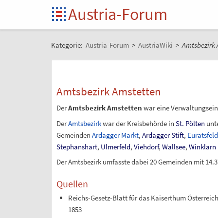
Austria-Forum
Kategorie:
Austria-Forum
>
AustriaWiki
>
Amtsbezirk 
Amtsbezirk Amstetten
Der
Amtsbezirk Amstetten
war eine Verwaltungsein
Der
Amtsbezirk
war der Kreisbehörde in
St. Pölten
unte
Gemeinden
Ardagger Markt
,
Ardagger Stift
,
Euratsfel
Stephanshart
,
Ulmerfeld
,
Viehdorf
,
Wallsee
,
Winklarn
Der Amtsbezirk umfasste dabei 20 Gemeinden mit 14.3
Quellen
Reichs-Gesetz-Blatt für das Kaiserthum Österreich
1853