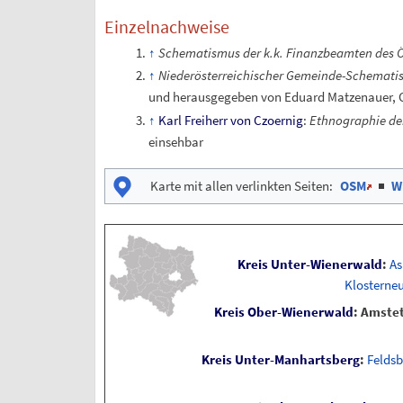
Einzelnachweise
Schematismus der k.k. Finanzbeamten des Ös
Niederösterreichischer Gemeinde-Schematis
und herausgegeben von Eduard Matzenauer, C
Karl Freiherr von Czoernig
:
Ethnographie der
einsehbar
Karte mit allen verlinkten Seiten
:
OSM
|
W
Kreis Unter-Wienerwald
:
A
Klosterne
Kreis Ober-Wienerwald
:
Amste
Kreis Unter-Manhartsberg
:
Feldsb