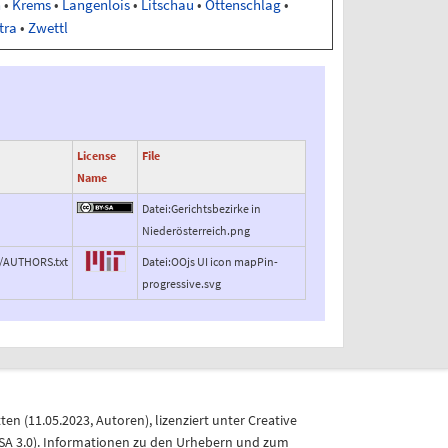
n
•
Krems
•
Langenlois
•
Litschau
•
Ottenschlag
•
tra
•
Zwettl
License
File
Name
Datei:Gerichtsbezirke in
Niederösterreich.png
r/AUTHORS.txt
Datei:OOjs UI icon mapPin-
progressive.svg
tten
(
11.05.2023
,
Autoren
), lizenziert unter
Creative
A 3.0)
. Informationen zu den Urhebern und zum