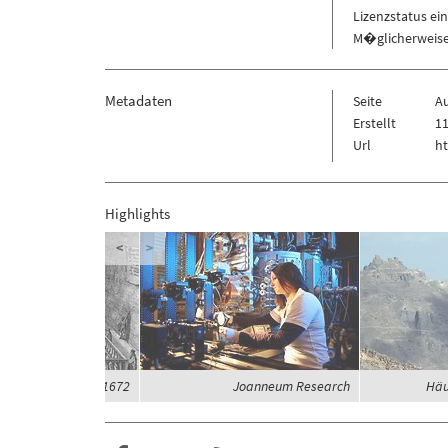
Lizenzstatus ei
M�glicherweise 
Metadaten
Seite
A
Erstellt
11
Url
ht
Highlights
<
>
rzogbad im Jahre 1672
Joanneum Research
Häu