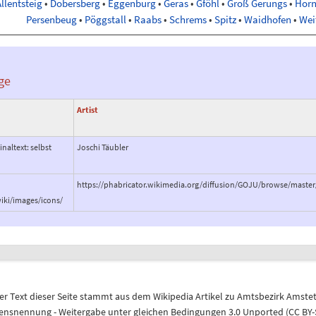
llentsteig
•
Dobersberg
•
Eggenburg
•
Geras
•
Gföhl
•
Groß Gerungs
•
Hor
Persenbeug
•
Pöggstall
•
Raabs
•
Schrems
•
Spitz
•
Waidhofen
•
Wei
ge
Artist
inaltext: selbst
Joschi Täubler
https://phabricator.wikimedia.org/diffusion/GOJU/browse/maste
iki/images/icons/
r Text dieser Seite stammt aus dem
Wikipedia
Artikel zu
Amtsbezirk Amste
nennung - Weitergabe unter gleichen Bedingungen 3.0 Unported (CC BY-S