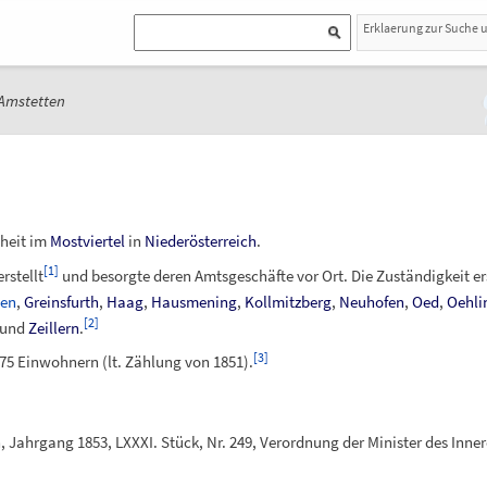
Erklaerung zur Suche 
Amstetten
heit im
Mostviertel
in
Niederösterreich
.
[
1
]
rstellt
und besorgte deren Amtsgeschäfte vor Ort. Die Zuständigkeit er
den
,
Greinsfurth
,
Haag
,
Hausmening
,
Kollmitzberg
,
Neuhofen
,
Oed
,
Oehli
[
2
]
und
Zeillern
.
[
3
]
75 Einwohnern (lt. Zählung von 1851).
, Jahrgang 1853, LXXXI. Stück, Nr. 249, Verordnung der Minister des Inn