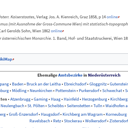
terr. Kaiserstaates
, Verlag Jos. A. Kienreich, Graz 1858, p 14
online
mus (mit Ausnahme der Gross-Commune Wien) mit statistisch-topographi
arl Gerolds Sohn, Wien 1862
online
 österreichischen Monarchie.
1. Band, Hof- und Staatstruckerei, Wien 185
ikiMap
Ehemalige
Amtsbezirke
in
Niederösterreich
spang
•
Baden
•
Bruck an der Leitha
•
Ebreichsdorf
•
Gloggnitz
•
Gutenstei
uburg
•
Mödling
•
Neunkirchen
•
Pottenstein
•
Purkersdorf
•
Schwechat
•
S
tten
•
Atzenbrugg
•
Gaming
•
Haag
•
Hainfeld
•
Herzogenburg
•
Kirchberg
Neulengbach
•
St. Pölten
•
Scheibbs
•
Seitenstetten
•
Tulln
•
Waidhofen a
erg
•
Groß-Enzersdorf
•
Haugsdorf
•
Kirchberg am Wagram
•
Korneuburg
Ravelsbach
•
Retz
•
Stockerau
•
Wolkersdorf
•
Zistersdor