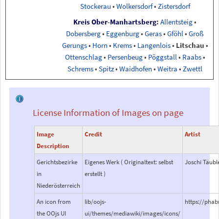
Stockerau
•
Wolkersdorf
•
Zistersdorf
Kreis Ober-Manhartsberg
:
Allentsteig
•
Dobersberg
•
Eggenburg
•
Geras
•
Gföhl
•
Groß
Gerungs
•
Horn
•
Krems
•
Langenlois
•
Litschau
•
Ottenschlag
•
Persenbeug
•
Pöggstall
•
Raabs
•
Schrems
•
Spitz
•
Waidhofen
•
Weitra
•
Zwettl
License Information of Images on page
Image
Credit
Artist
Description
Gerichtsbezirke
Eigenes Werk ( Originaltext: selbst
Joschi Täubl
in
erstellt )
Niederösterreich
An icon from
lib/oojs-
https://pha
the OOjs UI
ui/themes/mediawiki/images/icons/