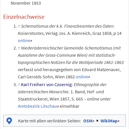
November 1853
Einzelnachweise
Schematismus der k.k. Finanzbeamten des Österr.
Kaiserstaates
, Verlag Jos. A. Kienreich, Graz 1858, p 14
online
Niederösterreichischer Gemeinde-Schematismus (mit
Ausnahme der Gross-Commune Wien) mit statistisch-
topographischen Notizen für die Wahlperiode 1861-1863
verfasst und herausgegeben von Eduard Matzenauer,
Carl Gerolds Sohn, Wien 1862
online
Karl Freiherr von Czoernig
:
Ethnographie der
österreichischen Monarchie.
1. Band, Hof- und
Staatstruckerei, Wien 1857, S. 665 – online unter
Amtsbezirk Litschau
einsehbar
Karte mit allen verlinkten Seiten
:
OSM
|
WikiMap