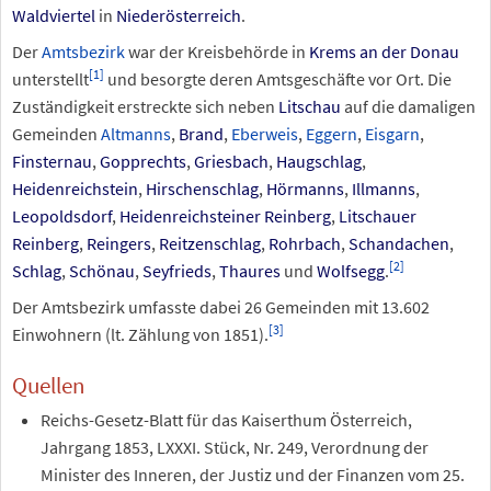
Waldviertel
in
Niederösterreich
.
Der
Amtsbezirk
war der Kreisbehörde in
Krems an der Donau
[
1
]
unterstellt
und besorgte deren Amtsgeschäfte vor Ort. Die
Zuständigkeit erstreckte sich neben
Litschau
auf die damaligen
Gemeinden
Altmanns
,
Brand
,
Eberweis
,
Eggern
,
Eisgarn
,
Finsternau
,
Gopprechts
,
Griesbach
,
Haugschlag
,
Heidenreichstein
,
Hirschenschlag
,
Hörmanns
,
Illmanns
,
Leopoldsdorf
,
Heidenreichsteiner Reinberg
,
Litschauer
Reinberg
,
Reingers
,
Reitzenschlag
,
Rohrbach
,
Schandachen
,
[
2
]
Schlag
,
Schönau
,
Seyfrieds
,
Thaures
und
Wolfsegg
.
Der Amtsbezirk umfasste dabei 26 Gemeinden mit 13.602
[
3
]
Einwohnern (lt. Zählung von 1851).
Quellen
Reichs-Gesetz-Blatt für das Kaiserthum Österreich,
Jahrgang 1853, LXXXI. Stück, Nr. 249, Verordnung der
Minister des Inneren, der Justiz und der Finanzen vom 25.