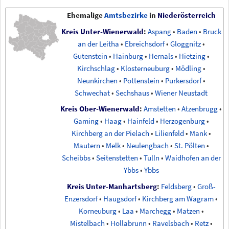
Ehemalige
Amtsbezirke
in
Niederösterreich
Kreis Unter-Wienerwald
:
Aspang
•
Baden
•
Bruck
an der Leitha
•
Ebreichsdorf
•
Gloggnitz
•
Gutenstein
•
Hainburg
•
Hernals
•
Hietzing
•
Kirchschlag
•
Klosterneuburg
•
Mödling
•
Neunkirchen
•
Pottenstein
•
Purkersdorf
•
Schwechat
•
Sechshaus
•
Wiener Neustadt
Kreis Ober-Wienerwald
:
Amstetten
•
Atzenbrugg
•
Gaming
•
Haag
•
Hainfeld
•
Herzogenburg
•
Kirchberg an der Pielach
•
Lilienfeld
•
Mank
•
Mautern
•
Melk
•
Neulengbach
•
St. Pölten
•
Scheibbs
•
Seitenstetten
•
Tulln
•
Waidhofen an der
Ybbs
•
Ybbs
Kreis Unter-Manhartsberg
:
Feldsberg
•
Groß-
Enzersdorf
•
Haugsdorf
•
Kirchberg am Wagram
•
Korneuburg
•
Laa
•
Marchegg
•
Matzen
•
Mistelbach
•
Hollabrunn
•
Ravelsbach
•
Retz
•