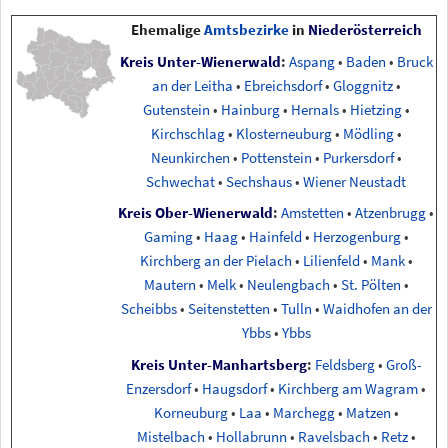
Ehemalige
Amtsbezirke
in
Niederösterreich
Kreis Unter-Wienerwald
:
Aspang
•
Baden
•
Bruck
an der Leitha
•
Ebreichsdorf
•
Gloggnitz
•
Gutenstein
•
Hainburg
•
Hernals
•
Hietzing
•
Kirchschlag
•
Klosterneuburg
•
Mödling
•
Neunkirchen
•
Pottenstein
•
Purkersdorf
•
Schwechat
•
Sechshaus
•
Wiener Neustadt
Kreis Ober-Wienerwald
:
Amstetten
•
Atzenbrugg
•
Gaming
•
Haag
•
Hainfeld
•
Herzogenburg
•
Kirchberg an der Pielach
•
Lilienfeld
•
Mank
•
Mautern
•
Melk
•
Neulengbach
•
St. Pölten
•
Scheibbs
•
Seitenstetten
•
Tulln
•
Waidhofen an der
Ybbs
•
Ybbs
Kreis Unter-Manhartsberg
:
Feldsberg
•
Groß-
Enzersdorf
•
Haugsdorf
•
Kirchberg am Wagram
•
Korneuburg
•
Laa
•
Marchegg
•
Matzen
•
Mistelbach
•
Hollabrunn
•
Ravelsbach
•
Retz
•