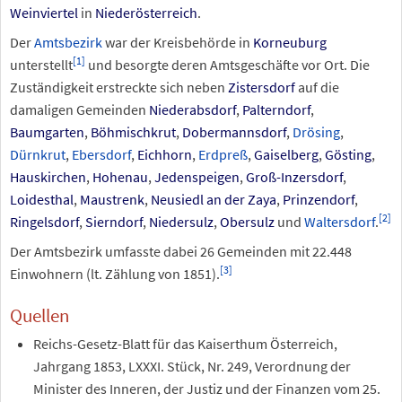
Weinviertel
in
Niederösterreich
.
Der
Amtsbezirk
war der Kreisbehörde in
Korneuburg
[
1
]
unterstellt
und besorgte deren Amtsgeschäfte vor Ort. Die
Zuständigkeit erstreckte sich neben
Zistersdorf
auf die
damaligen Gemeinden
Niederabsdorf
,
Palterndorf
,
Baumgarten
,
Böhmischkrut
,
Dobermannsdorf
,
Drösing
,
Dürnkrut
,
Ebersdorf
,
Eichhorn
,
Erdpreß
,
Gaiselberg
,
Gösting
,
Hauskirchen
,
Hohenau
,
Jedenspeigen
,
Groß-Inzersdorf
,
Loidesthal
,
Maustrenk
,
Neusiedl an der Zaya
,
Prinzendorf
,
[
2
]
Ringelsdorf
,
Sierndorf
,
Niedersulz
,
Obersulz
und
Waltersdorf
.
Der Amtsbezirk umfasste dabei 26 Gemeinden mit 22.448
[
3
]
Einwohnern (lt. Zählung von 1851).
Quellen
Reichs-Gesetz-Blatt für das Kaiserthum Österreich,
Jahrgang 1853, LXXXI. Stück, Nr. 249, Verordnung der
Minister des Inneren, der Justiz und der Finanzen vom 25.