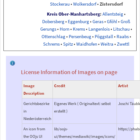
Stockerau
•
Wolkersdorf
•
Zistersdorf
Kreis Ober-Manhartsberg
:
Allentsteig
•
Dobersberg
•
Eggenburg
•
Geras
•
Gföhl
•
Groß
Gerungs
•
Horn
•
Krems
•
Langenlois
•
Litschau
•
Ottenschlag
•
Persenbeug
•
Pöggstall
•
Raabs
•
Schrems
•
Spitz
•
Waidhofen
•
Weitra
•
Zwettl
License Information of Images on page
Image
Credit
Artist
Description
Gerichtsbezirke
Eigenes Werk ( Originaltext: selbst
Joschi Täubl
in
erstellt )
Niederösterreich
An icon from
lib/oojs-
https://pha
the OOjs UI
ui/themes/mediawiki/images/icons/