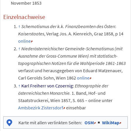
November 1853
Einzelnachweise
Schematismus der k.k. Finanzbeamten des Österr.
Kaiserstaates
, Verlag Jos. A. Kienreich, Graz 1858, p 14
online
Niederösterreichischer Gemeinde-Schematismus (mit
Ausnahme der Gross-Commune Wien) mit statistisch-
topographischen Notizen für die Wahlperiode 1861-1863
verfasst und herausgegeben von Eduard Matzenauer,
Carl Gerolds Sohn, Wien 1862
online
Karl Freiherr von Czoernig
:
Ethnographie der
österreichischen Monarchie.
1. Band, Hof- und
Staatstruckerei, Wien 1857, S. 665 – online unter
Amtsbezirk Zistersdorf
einsehbar
Karte mit allen verlinkten Seiten
:
OSM
|
WikiMap