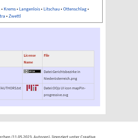
n
•
Krems
•
Langenlois
•
Litschau
•
Ottenschlag
•
tra
•
Zwettl
License
File
Name
Datei:Gerichtsbezirke in
Niederösterreich.png
r/AUTHORS.txt
Datei:OOjs UI icon mapPin-
progressive.svg
irchen
(
11.05.2023
,
Autoren
), lizenziert unter
Creative