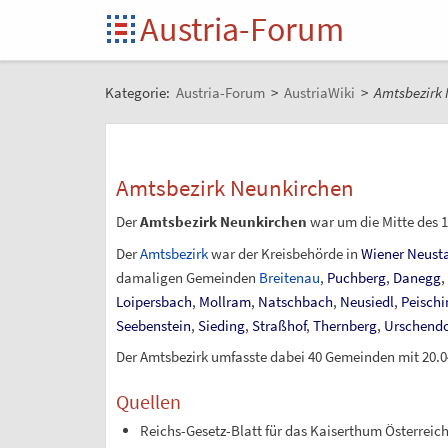
Austria-Forum
Kategorie:
Austria-Forum
>
AustriaWiki
>
Amtsbezirk 
Amtsbezirk Neunkirchen
Der
Amtsbezirk Neunkirchen
war um die Mitte des 
Der
Amtsbezirk
war der Kreisbehörde in
Wiener Neust
damaligen Gemeinden
Breitenau
,
Puchberg
,
Danegg
,
Loipersbach
,
Mollram
,
Natschbach
,
Neusiedl
,
Peischi
Seebenstein
,
Sieding
,
Straßhof
,
Thernberg
,
Urschendo
Der Amtsbezirk umfasste dabei 40 Gemeinden mit 20.0
Quellen
Reichs-Gesetz-Blatt für das Kaiserthum Österreich