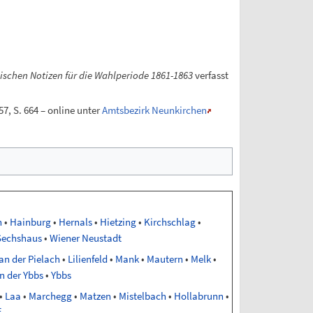
schen Notizen für die Wahlperiode 1861-1863
verfasst
7, S. 664 – online unter
Amtsbezirk Neunkirchen
n
•
Hainburg
•
Hernals
•
Hietzing
•
Kirchschlag
•
Sechshaus
•
Wiener Neustadt
an der Pielach
•
Lilienfeld
•
Mank
•
Mautern
•
Melk
•
n der Ybbs
•
Ybbs
•
Laa
•
Marchegg
•
Matzen
•
Mistelbach
•
Hollabrunn
•
f