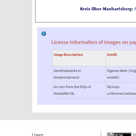
Kreis Ober-Manhartsberg
:
A
License Information of Images on pa
Image Description
Credit
Gerichtsbezirke in
Eigenes Werk ( Orig
Niederösterreich
erstellt )
An icon from the OOjs UI
lib/oojs-
MediaWiki lib.
ui/themes/mediaw
Lizenz
De