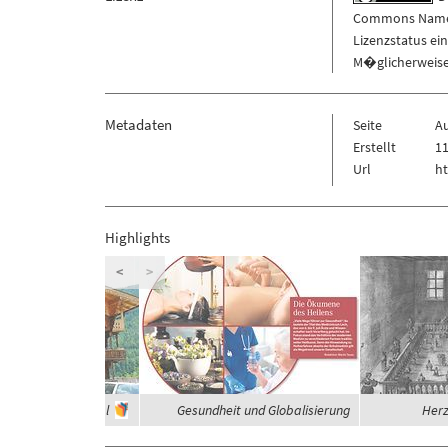
Commons Namens
Lizenzstatus ei
M�glicherweise 
Metadaten
Seite
A
Erstellt
11
Url
ht
Highlights
<
>
häuser im Zillertal
Gesundheit und Globalisierung
Herz