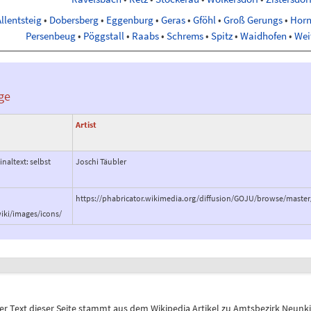
llentsteig
•
Dobersberg
•
Eggenburg
•
Geras
•
Gföhl
•
Groß Gerungs
•
Hor
Persenbeug
•
Pöggstall
•
Raabs
•
Schrems
•
Spitz
•
Waidhofen
•
Wei
ge
Artist
inaltext: selbst
Joschi Täubler
https://phabricator.wikimedia.org/diffusion/GOJU/browse/maste
iki/images/icons/
r Text dieser Seite stammt aus dem
Wikipedia
Artikel zu
Amtsbezirk Neunk