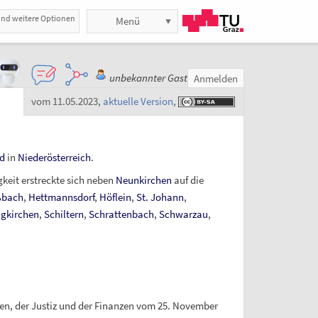
und weitere Optionen
Menü
unbekannter Gast
Anmelden
vom 11.05.2023
,
aktuelle Version
,
d
in
Niederösterreich
.
keit erstreckte sich neben
Neunkirchen
auf die
bach
,
Hettmannsdorf
,
Höflein
,
St. Johann
,
ngkirchen
,
Schiltern
,
Schrattenbach
,
Schwarzau
,
eren, der Justiz und der Finanzen vom 25. November