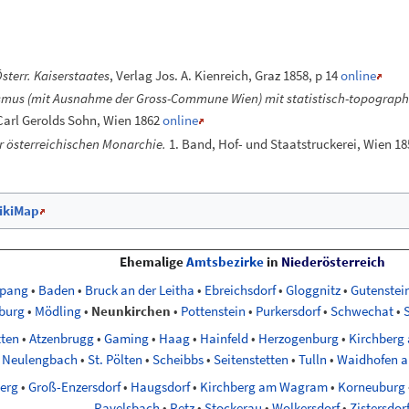
terr. Kaiserstaates
, Verlag Jos. A. Kienreich, Graz 1858, p 14
online
mus (mit Ausnahme der Gross-Commune Wien) mit statistisch-topographi
arl Gerolds Sohn, Wien 1862
online
 österreichischen Monarchie.
1. Band, Hof- und Staatstruckerei, Wien 185
ikiMap
Ehemalige
Amtsbezirke
in
Niederösterreich
spang
•
Baden
•
Bruck an der Leitha
•
Ebreichsdorf
•
Gloggnitz
•
Gutenstei
burg
•
Mödling
•
Neunkirchen
•
Pottenstein
•
Purkersdorf
•
Schwechat
•
ten
•
Atzenbrugg
•
Gaming
•
Haag
•
Hainfeld
•
Herzogenburg
•
Kirchberg 
Neulengbach
•
St. Pölten
•
Scheibbs
•
Seitenstetten
•
Tulln
•
Waidhofen a
erg
•
Groß-Enzersdorf
•
Haugsdorf
•
Kirchberg am Wagram
•
Korneuburg
Ravelsbach
•
Retz
•
Stockerau
•
Wolkersdorf
•
Zistersdor