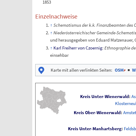
1853
Einzelnachweise
Schematismus der k.k. Finanzbeamten des Ös
Niederösterreichischer Gemeinde-Schematis
und herausgegeben von Eduard Matzenauer, C
Karl Freiherr von Czoernig
:
Ethnographie der
einsehbar
Karte mit allen verlinkten Seiten
:
OSM
|
W
Kreis Unter-Wienerwald
:
A
Klosterneu
Kreis Ober-Wienerwald
:
Amstet
Kreis Unter-Manhartsberg
:
Feldsb