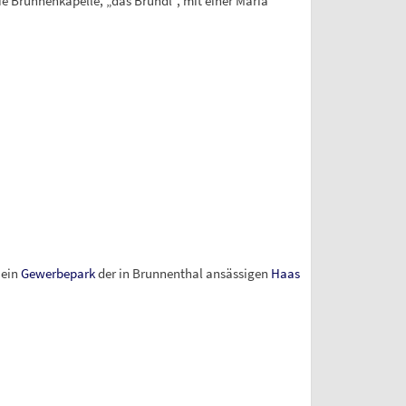
e Brunnenkapelle, „das Bründl“, mit einer Maria
 ein
Gewerbepark
der in Brunnenthal ansässigen
Haas