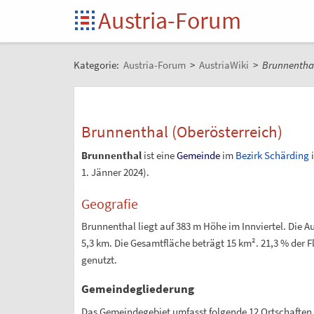
Austria-Forum
Kategorie:
Austria-Forum
>
AustriaWiki
>
Brunnenthal
Brunnenthal (Oberösterreich)
Brunnenthal
ist eine
Gemeinde
im
Bezirk Schärding
1.
Jänner 2024
).
Geografie
Brunnenthal liegt auf 383
m Höhe im Innviertel. Die 
5,3
km. Die Gesamtfläche beträgt 15
km². 21,3
% der F
genutzt.
Gemeindegliederung
Das Gemeindegebiet umfasst folgende 12 Ortschafte