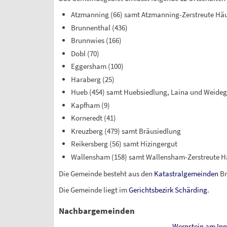
Atzmanning (66) samt Atzmanning-Zerstreute Häus
Brunnenthal (436)
Brunnwies (166)
Dobl (70)
Eggersham (100)
Haraberg (25)
Hueb (454) samt Huebsiedlung, Laina und Weideg
Kapfham (9)
Korneredt (41)
Kreuzberg (479) samt Bräusiedlung
Reikersberg (56) samt Hizingergut
Wallensham (158) samt Wallensham-Zerstreute H
Die Gemeinde besteht aus den
Katastralgemeinden
Br
Die Gemeinde liegt im
Gerichtsbezirk Schärding
.
Nachbargemeinden
Wernstein am Inn