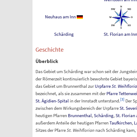
Neuhaus am Inn
Schärding
St. Florian am In
Geschichte
Überblick
Das Gebiet um Schärding war schon seit der Jungstein
der Römerzeit kontinuierlich bewohnte Gebiet bayerisc
das Gebiet um Brunnenthal zur
Urpfarre
St. Weihflori
bezeichnet, als sie zusammen mit der
Pfarre Tettenwe
[
3
]
St. Ägidien-Spital
in der Innstadt unterstand.
Der Sp
zwischen dem Wirkungsbereich der Urpfarre
St. Sever
heutigen Pfarren
Brunnenthal
,
Schärding
,
St. Florian
außerdem Anteile der heutigen Pfarren
Taufkirchen
,
L
Sitzes der Pfarre
St. Weihflorian
nach Schärding kam, w