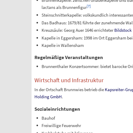
Brunnenkapelle: zwischen Gnadenkapelle und Badha
[
7
]
lactans als Brunnenfigur
Steinschnitterkapelle: volkskundlich interessante
Das Badhaus: 1679/81 führte der zunehmende Wall
Kreuzsäule: Georg Auer 1646 errichteter
Bildstock
Kapelle in Eggersham: 1998 im Ort Eggersham bei
Kapelle in Wallensham
Regelmäßige Veranstaltungen
Brunnenthaler Konzertsommer: bietet barocke Orig
Wirtschaft und Infrastruktur
In der Ortschaft Brunnwies betrieb die
Kapsreiter-Gru
Holding GmbH
.
Sozialeinrichtungen
Bauhof
Freiwillige Feuerwehr