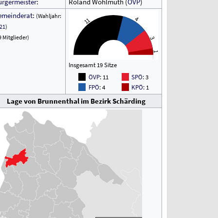
ürgermeister
:
Roland Wohlmuth (
ÖVP
)
emeinderat
:
(Wahljahr:
4
11
21
)
9 Mitglieder)
3
1
Insgesamt 19 Sitze
ÖVP
: 11
SPÖ
: 3
FPÖ
: 4
KPÖ
: 1
Lage von Brunnenthal im Bezirk Schärding