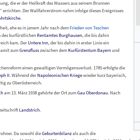
ung, die er der Heilkraft des Wassers aus seinem Brunnen
 errichten. Der Wallfahrerstrom nahm infolge dieses Ereignisses
ahrtskirche
.
heit, ehe es in jenem Jahr nach dem
Frieden von Teschen
 des kurfürstlichen
Rentamtes Burghausen
, die bis dahin
rreich kam. Der
Untere Inn
, der bis dahin in erster Linie ein
damit zum
Grenzfluss
zwischen dem
Kurfürstentum Bayern
und
irchenreform einen gewaltigen Vermögensverlust. 1785 erfolgte die
ph II.
Während der
Napoleonischen Kriege
wieder kurz bayerisch,
tig zu Oberösterreich.
ch
am 13. März 1938 gehörte der Ort zum
Gau Oberdonau
. Nach
eitschrift
Landstrich
.
wohner. Da sowohl die
Geburtenbilanz
als auch die