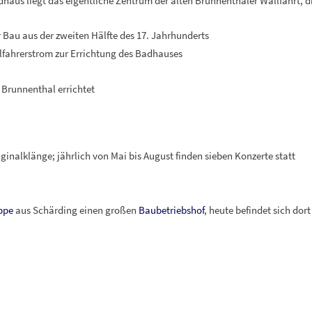
us liegt das eigentliche Zentrum der alten Brunnenthaler Wallfahrt, di
r Bau aus der zweiten Hälfte des 17. Jahrhunderts
fahrerstrom zur Errichtung des Badhauses
 Brunnenthal errichtet
inalklänge; jährlich von Mai bis August finden sieben Konzerte statt
ppe
aus Schärding einen großen
Baubetriebshof
, heute befindet sich dort