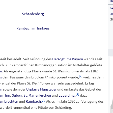
B
G
Schardenberg
20
(1
n
Rainbach im Innkreis
zeit besiedelt. Seit Gründung des
Herzogtums Bayern
war das seit
h. Zur Zeit der frühen Kirchenorganisation im Mittelalter gehörte
an
. Als eigenständige Pfarre wurde
St. Weihflorian
erstmals 1182
[
2
]
is
dem Passauer „Innbruckamt“ inkorporiert wurde,
welches dem
rengel der Pfarre
St. Weihflorian
war sehr ausgedehnt: Er lag
in
sowie dem der
Urpfarre Münsteuer
und umfasste das Gebiet der
[
4
]
 am Inn
,
Suben
,
St. Marienkirchen
und
Eggerding
,
dazu
[
5
]
ambrechten
und
Rainbach
.
Als es im Jahr 1380 zur Verlegung des
urde Brunnenthal eine Filiale von Schärding.