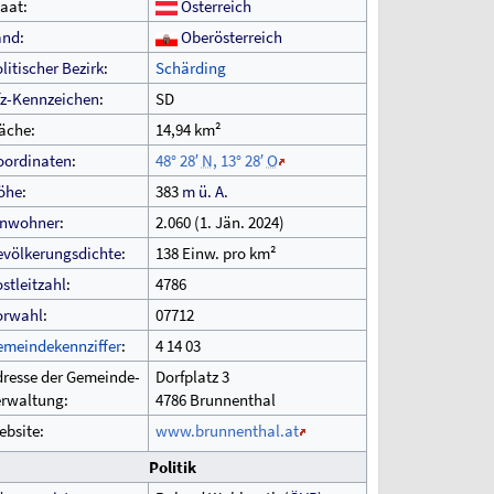
aat:
Österreich
and
:
Oberösterreich
litischer Bezirk
:
Schärding
fz-Kennzeichen
:
SD
äche:
14,94
km²
oordinaten
:
48°
28′
N
,
13°
28′
O
öhe
:
383
m
ü.
A.
inwohner
:
2.060 (1.
Jän. 2024)
evölkerungsdichte
:
138 Einw. pro km²
stleitzahl
:
4786
orwahl
:
07712
emeindekennziffer
:
4
14
03
resse der Gemeinde-
Dorfplatz 3
erwaltung:
4786 Brunnenthal
bsite:
www.brunnenthal.at
Politik