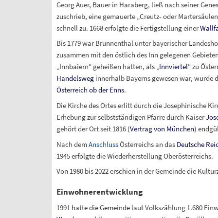
Georg Auer, Bauer in Haraberg, ließ nach seiner Genes
zuschrieb, eine gemauerte „Creutz- oder Martersäulen“
schnell zu. 1668 erfolgte die Fertigstellung einer
Wallf
Bis 1779 war Brunnenthal unter bayerischer Landesho
zusammen mit den östlich des Inn gelegenen Gebieten
„Innbaiern“ geheißen hatten, als „
Innviertel
“ zu Öste
Handelsweg
innerhalb Bayerns gewesen war, wurde 
Österreich ob der Enns
.
Die Kirche des Ortes erlitt durch die Josephinische K
Erhebung zur selbstständigen Pfarre durch Kaiser
Jose
gehört der Ort seit 1816 (
Vertrag von München
) endgül
Nach dem
Anschluss
Österreichs an das
Deutsche Rei
1945 erfolgte die Wiederherstellung Oberösterreichs.
Von 1980 bis 2022 erschien in der Gemeinde die Kulturz
Einwohnerentwicklung
1991 hatte die Gemeinde laut Volkszählung 1.680 Ein