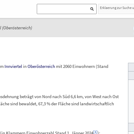
Erklaerung zur Suche 
 (Oberösterreich)
im
Innviertel
in
Oberösterreich
mit
2060
Einwohnern (Stand
Ausdehnung beträgt von Nord nach Süd 6,6
km, von West nach Ost
läche sind bewaldet, 67,3
% der Fläche sind landwirtschaftlich
[
1
]
n (in Klammern Einwohnerzahl Stand
1.
Jänner 2024
):