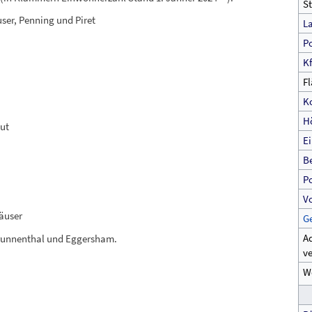
St
er, Penning und Piret
L
Po
K
Fl
K
H
ut
E
B
Po
V
äuser
G
Ad
unnenthal und Eggersham.
v
We