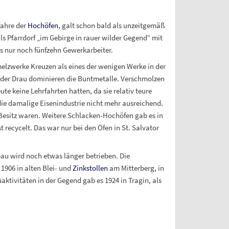
fahre der
Hochöfen
, galt schon bald als unzeitgemäß
s Pfarrdorf „im Gebirge in rauer wilder Gegend“ mit
s nur noch fünfzehn Gewerkarbeiter.
melzwerke Kreuzen als eines der wenigen Werke in der
 der Drau dominieren die Buntmetalle. Verschmolzen
 keine Lehrfahrten hatten, da sie relativ teure
ie damalige Eisenindustrie nicht mehr ausreichend.
Besitz waren. Weitere Schlacken-Hochöfen gab es in
ecycelt. Das war nur bei den Öfen in St. Salvator
u wird noch etwas länger betrieben. Die
1906 in alten Blei- und
Zinkstollen
am Mitterberg, in
ktivitäten in der Gegend gab es 1924 in Tragin, als