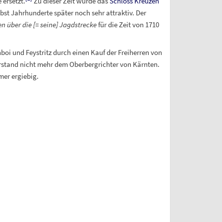
ersetzt.
Zu dieser Zeit wurde das
Schloss Kreuzen
bst Jahrhunderte später noch sehr attraktiv. Der
n über die [=
seine] Jagdstrecke
für die Zeit von 1710
oi und Feystritz durch einen Kauf der Freiherren von
stand nicht mehr dem Oberbergrichter von Kärnten.
er ergiebig.