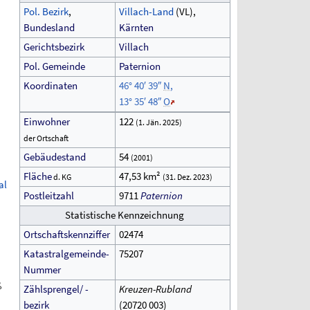
Pol.
Bezirk
,
Villach-Land
(VL),
Bundesland
Kärnten
Gerichtsbezirk
Villach
Pol.
Gemeinde
Paternion
Koordinaten
46°
40′
39″
N
,
13°
35′
48″
O
Einwohner
122
(1.
Jän. 2025)
der
Ortschaft
Gebäudestand
54
(2001)
Fläche
47,53
km²
d.
KG
(31.
Dez. 2023)
al
Postleitzahl
9711
Paternion
Statistische Kennzeichnung
Ortschaftskennziffer
02474
Katastralgemeinde-
75207
Nummer
ß
Zählsprengel/ -
Kreuzen-Rubland
bezirk
(20720
003)