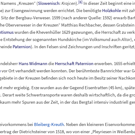
[
6
]
s Namens „Kreuzen“ (
Slowenisch
:
Krajcen
).
In dieser Zeit beginnt eine 
 zur Eisengewinnung werden errichtet. Die benötigte
Holzkohle
mit zah
 Sitz der Bergbau-Verweser. 1599 (nach anderer Quelle: 1592) erwarb B
ische Oberverweser in der Kreuzen“ Matthias Rechbacher, dessen Grabstei
ntismus
wurden die Khevenhüller 1629 gezwungen, die Herrschaft zu verkau
die Entstehung der sogenannten Hundskirche (im Volksmund auch
Altar
),
emeinde
Paternion
). In den Felsen sind Zeichnungen und Inschriften gerit
andelsherr
Hans Widmann
die
Herrschaft Paternion
erwerben. 1655 erhielt
e
vor Ort verhandelt werden konnten. Der berühmteste Bannrichter war 
biete in der Kreuzen befinden sich noch heute im Besitz seiner Nachk
ht mehr ergiebig. Erze wurden aus der Gegend Eisentratten (45
km), späte
t. Derart weite Schwertransporte waren deshalb wirtschaftlich, da die 
kaum mehr Spuren aus der Zeit, in der das Bergtal intensiv industriell ge
Bleivorkommens bei
Bleiberg-Kreuth
. Neben den kleineren Eisenvorkomm
ertrag der Dietrichsteiner von 1518, wo von einer „Pleyriesen in Weißenba