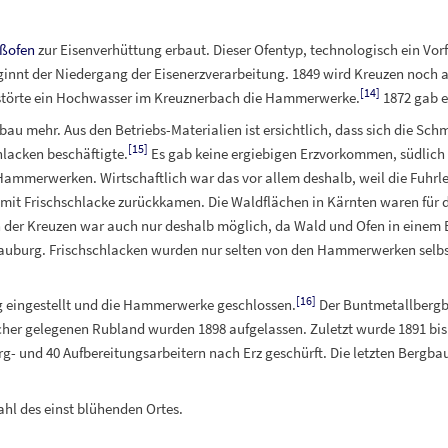
oßofen
zur Eisenverhüttung erbaut. Dieser Ofentyp, technologisch ein Vor
ginnt der Niedergang der Eisenerzverarbeitung. 1849 wird Kreuzen noch al
[
14
]
störte ein Hochwasser im Kreuznerbach die Hammerwerke.
1872 gab e
au mehr. Aus den Betriebs-Materialien ist ersichtlich, dass sich die Sch
[
15
]
lacken beschäftigte.
Es gab keine ergiebigen Erzvorkommen, südlich
merwerken. Wirtschaftlich war das vor allem deshalb, weil die Fuhrleute
mit Frischschlacke zurückkamen. Die Waldflächen in Kärnten waren für d
n der Kreuzen war auch nur deshalb möglich, da Wald und Ofen in einem 
auburg. Frischschlacken wurden nur selten von den Hammerwerken selbst r
[
16
]
g eingestellt und die Hammerwerke geschlossen.
Der Buntmetallbergba
cher gelegenen Rubland wurden 1898 aufgelassen. Zuletzt wurde 1891 bis 
g- und 40 Aufbereitungsarbeitern nach Erz geschürft. Die letzten Bergbaua
hl des einst blühenden Ortes.