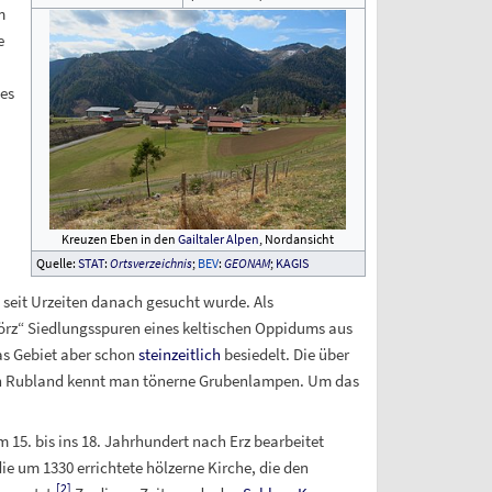
m
e
es
Kreuzen Eben in den
Gailtaler Alpen
, Nordansicht
Quelle:
STAT
:
Ortsverzeichnis
;
BEV
:
GEONAM
;
KAGIS
seit Urzeiten danach gesucht wurde. Als
örz“ Siedlungsspuren eines keltischen Oppidums aus
as Gebiet aber schon
steinzeitlich
besiedelt. Die über
en Rubland kennt man tönerne Grubenlampen. Um das
 15. bis ins 18. Jahrhundert nach Erz bearbeitet
ie um 1330 errichtete hölzerne Kirche, die den
[
2
]