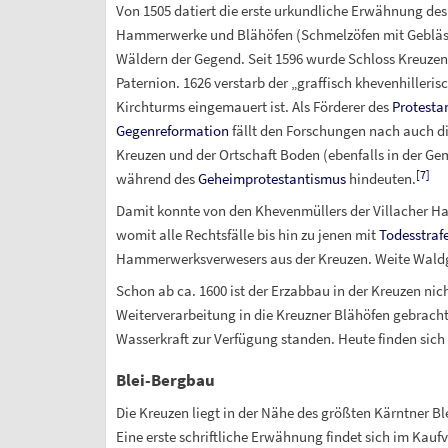
Von 1505 datiert die erste urkundliche Erwähnung de
Hammerwerke und Blähöfen (Schmelzöfen mit Gebläse)
Wäldern der Gegend. Seit 1596 wurde Schloss Kreuzen
Paternion. 1626 verstarb der „graffisch khevenhiller
Kirchturms eingemauert ist. Als Förderer des
Protesta
Gegenreformation
fällt den Forschungen nach auch 
Kreuzen und der Ortschaft Boden (ebenfalls in der G
[
7
]
während des
Geheimprotestantismus
hindeuten.
Damit konnte von den Khevenmüllers der Villacher H
womit alle Rechtsfälle bis hin zu jenen mit
Todesstraf
Hammerwerksverwesers aus der Kreuzen. Weite Waldge
Schon ab ca. 1600 ist der Erzabbau in der Kreuzen nic
Weiterverarbeitung in die Kreuzner Blähöfen gebrach
Wasserkraft zur Verfügung standen. Heute finden sich 
Blei-Bergbau
Die Kreuzen liegt in der Nähe des größten Kärntner 
Eine erste schriftliche Erwähnung findet sich im Kaufv