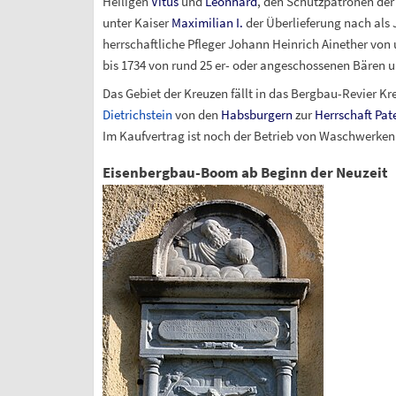
Heiligen
Vitus
und
Leonhard
, den Schutzpatronen der
unter Kaiser
Maximilian I.
der Überlieferung nach als
herrschaftliche Pfleger Johann Heinrich Ainether von 
bis 1734 von rund 25 er- oder angeschossenen Bären u
Das Gebiet der Kreuzen fällt in das Bergbau-Revier Kr
Dietrichstein
von den
Habsburgern
zur
Herrschaft Pat
Im Kaufvertrag ist noch der Betrieb von Waschwerken 
Eisenbergbau-Boom ab Beginn der Neuzeit