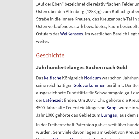
„Auf der Eben“ bezeichnet die relativ flachen Felder 
Osten über den Altenberg (
1288
m
) zum Koflachgraben
Straße in die Innere Kreuzen, das Kreuzenbach-Tal in 
Osten verlaufendes stark bewaldetes, kaum besiedeltes
Ostufers des
Weißensees
. Im westlichen Bereich liegt
weiter.
Geschichte
Jahrhundertelanges Suchen nach Gold
Das
keltische
Königreich
Noricum
war schon Jahrhunde
seine reichhaltigen
Goldvorkommen
berühmt. Der Be
ausgezeichnete Fundstätte für Schwemmgold galt das 
der
Latènezeit
finden. Um 200
v.
Chr. gehörte die Kre
4500 Jahre alte Feuersteinklinge von
Sappl
wurde in w
Jahr 1000 gehörte das Gebiet zum
Lurngau
, aus dem s
In der Freiherrschaft Paternion gab es weit über hund
wurden. Sehr viele davon lagen am Gebiet von Kreuzen.