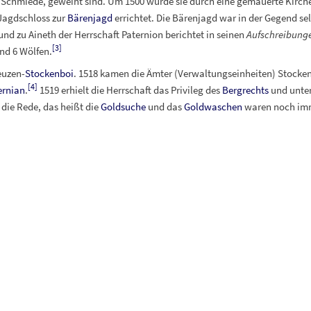
 Schmiede, geweiht sind. Um 1500 wurde sie durch eine gemauerte Kirche 
 Jagdschloss zur
Bärenjagd
errichtet. Die Bärenjagd war in der Gegend sel
und zu Aineth der Herrschaft Paternion berichtet in seinen
Aufschreibunge
[
3
]
nd 6 Wölfen.
euzen-
Stockenboi
. 1518 kamen die Ämter (Verwaltungseinheiten) Stockenb
[
4
]
ernian
.
1519 erhielt die Herrschaft das Privileg des
Bergrechts
und unter
die Rede, das heißt die
Goldsuche
und das
Goldwaschen
waren noch imm