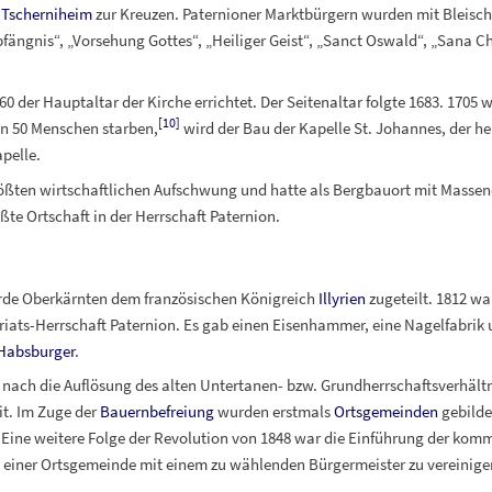
e
Tscherniheim
zur Kreuzen. Paternioner Marktbürgern wurden mit Bleisch
ängnis“, „Vorsehung Gottes“, „Heiliger Geist“, „Sanct Oswald“, „Sana Ch
 der Hauptaltar der Kirche errichtet. Der Seitenaltar folgte 1683. 1705
[
10
]
on 50 Menschen starben,
wird der Bau der Kapelle St. Johannes, der he
pelle.
größten wirtschaftlichen Aufschwung und hatte als Bergbauort mit Masse
e Ortschaft in der Herrschaft Paternion.
rde Oberkärnten dem französischen Königreich
Illyrien
zugeteilt. 1812 wa
riats-Herrschaft Paternion. Es gab einen Eisenhammer, eine Nagelfabrik
Habsburger
.
ach die Auflösung des alten Untertanen- bzw. Grundherrschaftsverhältn
it. Im Zuge der
Bauernbefreiung
wurden erstmals
Ortsgemeinden
gebilde
. Eine weitere Folge der Revolution von 1848 war die Einführung der kom
 einer Ortsgemeinde mit einem zu wählenden Bürgermeister zu vereinige