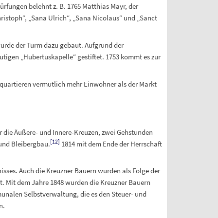
ürfungen belehnt z.
B. 1765 Matthias Mayr, der
ristoph“, „Sana Ulrich“, „Sana Nicolaus“ und „Sanct
 wurde der Turm dazu gebaut. Aufgrund der
utigen „Hubertuskapelle“ gestiftet. 1753 kommt es zur
nquartieren vermutlich mehr Einwohner als der Markt
r die Äußere- und Innere-Kreuzen, zwei Gehstunden
[
12
]
 und Bleibergbau.
1814 mit dem Ende der Herrschaft
isses. Auch die Kreuzner Bauern wurden als Folge der
t. Mit dem Jahre 1848 wurden die Kreuzner Bauern
munalen Selbstverwaltung, die es den Steuer- und
n.