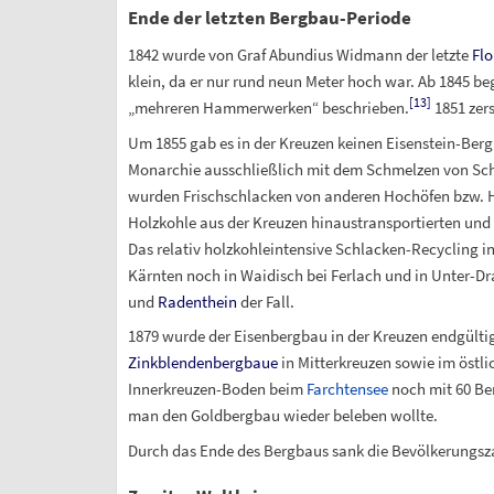
Ende der letzten Bergbau-Periode
1842 wurde von Graf Abundius Widmann der letzte
Fl
klein, da er nur rund neun Meter hoch war. Ab 1845 be
[
13
]
„mehreren Hammerwerken“ beschrieben.
1851 zer
Um 1855 gab es in der Kreuzen keinen Eisenstein-Bergb
Monarchie ausschließlich mit dem Schmelzen von Sch
wurden Frischschlacken von anderen Hochöfen bzw. Ham
Holzkohle aus der Kreuzen hinaustransportierten und 
Das relativ holzkohleintensive Schlacken-Recycling i
Kärnten noch in Waidisch bei Ferlach und in Unter-Dr
und
Radenthein
der Fall.
1879 wurde der Eisenbergbau in der Kreuzen endgülti
Zinkblendenbergbaue
in Mitterkreuzen sowie im östli
Innerkreuzen-Boden beim
Farchtensee
noch mit 60 Ber
man den Goldbergbau wieder beleben wollte.
Durch das Ende des Bergbaus sank die Bevölkerungsza