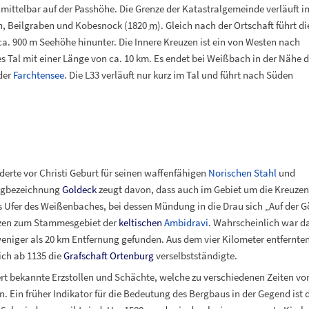
unmittelbar auf der Passhöhe. Die Grenze der Katastralgemeinde verläuft i
, Beilgraben und Kobesnock (
1820
m
). Gleich nach der Ortschaft führt di
ca. 900
m Seehöhe hinunter. Die Innere Kreuzen ist ein von Westen nach
 Tal mit einer Länge von ca. 10
km. Es endet bei Weißbach in der Nähe d
 der
Farchtensee
. Die L33 verläuft nur kurz im Tal und führt nach Süden
rte vor Christi Geburt für seinen waffenfähigen
Norischen Stahl
und
rgbezeichnung
Goldeck
zeugt davon, dass auch im Gebiet um die Kreuzen 
Ufer des Weißenbaches, bei dessen Mündung in die Drau sich „Auf der G
uzen zum Stammesgebiet der
keltischen
Ambidravi
. Wahrscheinlich war d
eniger als 20
km Entfernung gefunden. Aus dem vier Kilometer entfernt
ich ab 1135 die
Grafschaft Ortenburg
verselbstständigte.
ert bekannte Erzstollen und Schächte, welche zu verschiedenen Zeiten vom
 Ein früher Indikator für die Bedeutung des Bergbaus in der Gegend ist d