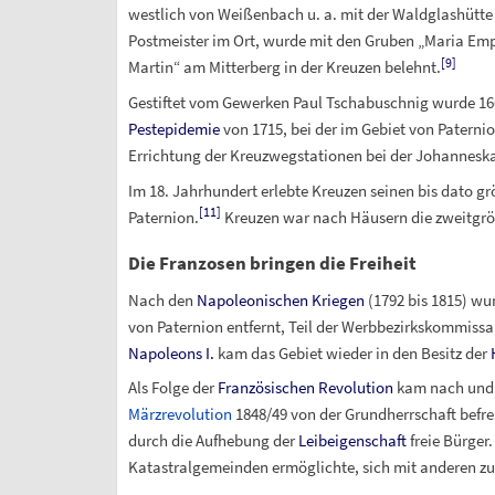
westlich von Weißenbach u.
a. mit der Waldglashütt
Postmeister im Ort, wurde mit den Gruben „Maria Empf
[
9
]
Martin“ am Mitterberg in der Kreuzen belehnt.
Gestiftet vom Gewerken Paul Tschabuschnig wurde 1660
Pestepidemie
von 1715, bei der im Gebiet von Paterni
Errichtung der Kreuzwegstationen bei der Johanneska
Im 18. Jahrhundert erlebte Kreuzen seinen bis dato 
[
11
]
Paternion.
Kreuzen war nach Häusern die zweitgrößt
Die Franzosen bringen die Freiheit
Nach den
Napoleonischen Kriegen
(1792 bis 1815) wu
von Paternion entfernt, Teil der Werbbezirkskommissa
Napoleons I.
kam das Gebiet wieder in den Besitz der
Als Folge der
Französischen Revolution
kam nach und n
Märzrevolution
1848/49 von der Grundherrschaft befre
durch die Aufhebung der
Leibeigenschaft
freie Bürger
Katastralgemeinden ermöglichte, sich mit anderen zu