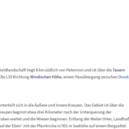
Waldlandschaft liegt 8
km südlich von Paternion und ist über die
Tauern
aße L33 Richtung
Windischen Höhe
, einem Passübergang zwischen
Draut
rteilt sich in die Äußere und Innere Kreuzen. Das Gebiet ist über die
reuzen beginnt etwa drei Kilometer nach der Unterquerung der
raben weitet und die Wiesen beginnen. Entlang der Weiler Orter, Landfra
f der Eben“ mit der Pfarrkirche in 951
m Seehöhe auf einem Bergsattel.