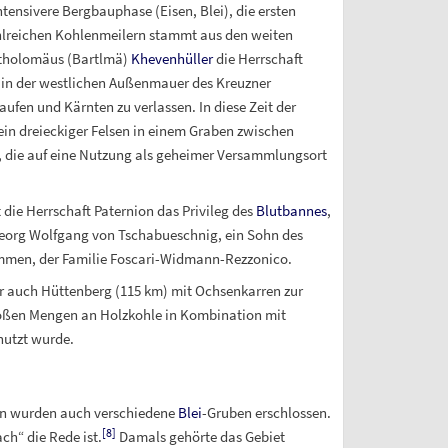
intensivere Bergbauphase (Eisen, Blei), die ersten
lreichen Kohlenmeilern stammt aus den weiten
artholomäus (Bartlmä)
Khevenhüller
die Herrschaft
n in der westlichen Außenmauer des Kreuzner
fen und Kärnten zu verlassen. In diese Zeit der
 ein dreieckiger Felsen in einem Graben zwischen
zt, die auf eine Nutzung als geheimer Versammlungsort
 die Herrschaft Paternion das Privileg des
Blutbannes
,
Georg Wolfgang von Tschabueschnig, ein Sohn des
ommen, der Familie Foscari-Widmann-Rezzonico.
r auch Hüttenberg (115
km) mit Ochsenkarren zur
großen Mengen an Holzkohle in Kombination mit
nutzt wurde.
en wurden auch verschiedene
Blei
-Gruben erschlossen.
[
8
]
ch“ die Rede ist.
Damals gehörte das Gebiet