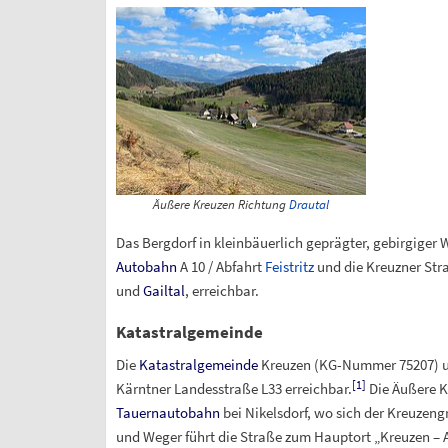
Äußere Kreuzen Richtung
Drautal
Das Bergdorf in kleinbäuerlich geprägter, gebirgiger 
Autobahn
A 10 / Abfahrt
Feistritz
und die Kreuzner Str
und
Gailtal
, erreichbar.
Katastralgemeinde
Die
Katastralgemeinde
Kreuzen (KG-Nummer 75207) unte
[
1
]
Kärntner Landesstraße L33 erreichbar.
Die Äußere K
Tauernautobahn
bei Nikelsdorf, wo sich der Kreuzeng
und Weger führt die Straße zum Hauptort „Kreuzen – Au